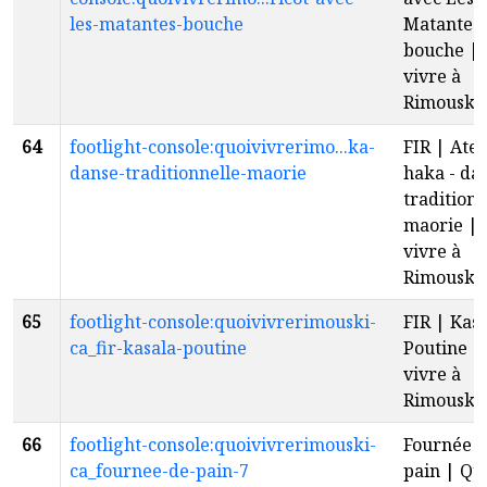
les-matantes-bouche
Matantes 
bouche | 
vivre à
Rimouski
64
footlight-console:quoivivrerimo...ka-
FIR | Atel
danse-traditionnelle-maorie
haka - da
traditionn
maorie | 
vivre à
Rimouski
65
footlight-console:quoivivrerimouski-
FIR | Kas
ca_fir-kasala-poutine
Poutine |
vivre à
Rimouski
66
footlight-console:quoivivrerimouski-
Fournée 
ca_fournee-de-pain-7
pain | Qu