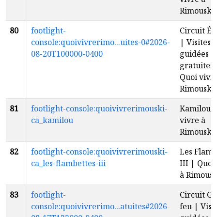
Rimouski
80
footlight-
Circuit É
console:quoivivrerimo...uites-0#2026-
| Visites
08-20T100000-0400
guidées
gratuites 
Quoi vivr
Rimouski
81
footlight-console:quoivivrerimouski-
Kamilou |
ca_kamilou
vivre à
Rimouski
82
footlight-console:quoivivrerimouski-
Les Flamb
ca_les-flambettes-iii
III | Quoi
à Rimousk
83
footlight-
Circuit G
console:quoivivrerimo...atuites#2026-
feu | Visi