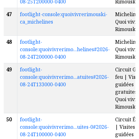
08-25T200000-0400
Rimouski
47
footlight-console:quoivivrerimouski-
Micheline
ca_michelines
Quoi vivr
Rimouski
48
footlight-
Micheline
console:quoivivrerimo...helines#2026-
Quoi vivr
08-24T200000-0400
Rimouski
49
footlight-
Circuit G
console:quoivivrerimo...atuites#2026-
feu | Visi
08-24T133000-0400
guidées
gratuites 
Quoi vivr
Rimouski
50
footlight-
Circuit É
console:quoivivrerimo...uites-0#2026-
| Visites
08-24T100000-0400
guidées