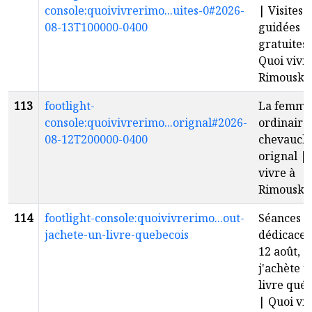
console:quoivivrerimo...uites-0#2026-
| Visites
08-13T100000-0400
guidées
gratuites 
Quoi vivr
Rimouski
113
footlight-
La femme
console:quoivivrerimo...orignal#2026-
ordinaire
08-12T200000-0400
chevauch
orignal |
vivre à
Rimouski
114
footlight-console:quoivivrerimo...out-
Séances d
jachete-un-livre-quebecois
dédicaces
12 août,
j'achète u
livre qué
| Quoi viv