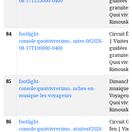
08-17T133000-0400
guidées
gratuites 
Quoi vivr
Rimouski
84
footlight-
Circuit É
console:quoivivrerimo...uites-0#2026-
| Visites
08-17T100000-0400
guidées
gratuites 
Quoi vivr
Rimouski
85
footlight-
Dimanche
console:quoivivrerimo...nches-en-
musique |
musique-les-voyageurs
Voyageur
Quoi vivr
Rimouski
86
footlight-
Circuit G
console:quoivivrerimo...atuites#2026-
feu | Visi