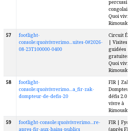
percussio
congolais
Quoi vivr
Rimouski
57
footlight-
Circuit É
console:quoivivrerimo...uites-0#2026-
| Visites
08-23T100000-0400
guidées
gratuites 
Quoi vivr
Rimouski
58
footlight-
FIR | Zak 
console:quoivivrerimo...a_fir-zak-
Dompteur
dompteur-de-defis-20
défis 2.0 
vivre à
Rimouski
59
footlight-console:quoivivrerimo...re-
FIR | Fyo
apres-fir-aux-bains-publics
(après FI