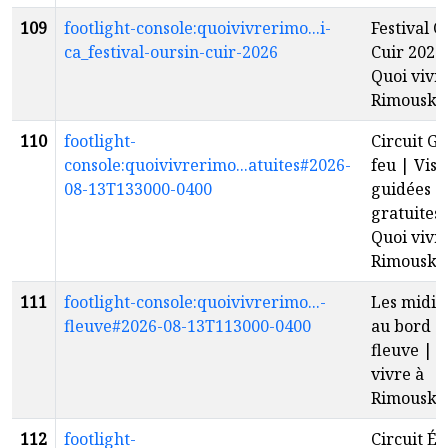
109
footlight-console:quoivivrerimo...i-
Festival O
ca_festival-oursin-cuir-2026
Cuir 2026
Quoi vivr
Rimouski
110
footlight-
Circuit G
console:quoivivrerimo...atuites#2026-
feu | Visi
08-13T133000-0400
guidées
gratuites 
Quoi vivr
Rimouski
111
footlight-console:quoivivrerimo...-
Les midis 
fleuve#2026-08-13T113000-0400
au bord d
fleuve | 
vivre à
Rimouski
112
footlight-
Circuit É