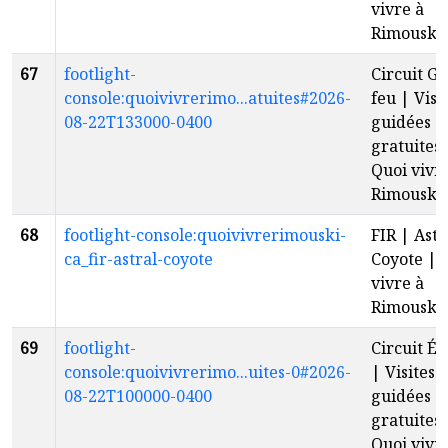
vivre à
Rimouski
67
footlight-
Circuit G
console:quoivivrerimo...atuites#2026-
feu | Visi
08-22T133000-0400
guidées
gratuites 
Quoi vivr
Rimouski
68
footlight-console:quoivivrerimouski-
FIR | Astr
ca_fir-astral-coyote
Coyote | 
vivre à
Rimouski
69
footlight-
Circuit É
console:quoivivrerimo...uites-0#2026-
| Visites
08-22T100000-0400
guidées
gratuites 
Quoi vivr