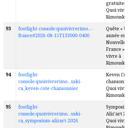
gratuites 
Quoi vivr
Rimouski
93
footlight-console:quoivivrerimo...-
Quête « U
france#2026-08-15T133000-0400
année en
Nouvelle-
France » 
vivre à
Rimouski
94
footlight-
Keven Côt
console:quoivivrerimo...uski-
chansonni
ca_keven-cote-chansonnier
Quoi vivr
Rimouski
95
footlight-
Symposi
console:quoivivrerimo...uski-
Aliz'art 2
ca_symposium-alizart-2026
Quoi vivr
Rimouski