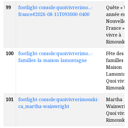
99
footlight-console:quoivivrerimo...-
Quête « U
france#2026-08-15T093000-0400
année en
Nouvelle-
France » 
vivre à
Rimouski
100
footlight-console:quoivivrerimo...-
Fête des
familles-la-maison-lamontagne
familles à
Maison
Lamontag
Quoi vivr
Rimouski
101
footlight-console:quoivivrerimouski-
Martha
ca_martha-wainwright
Wainwrig
Quoi vivr
Rimouski