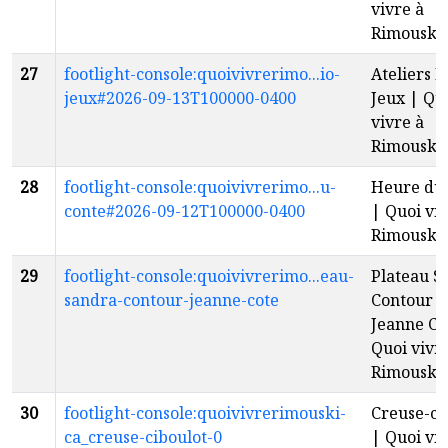
vivre à
Rimouski
27
footlight-console:quoivivrerimo...io-
Ateliers B
jeux#2026-09-13T100000-0400
Jeux | Qu
vivre à
Rimouski
28
footlight-console:quoivivrerimo...u-
Heure du 
conte#2026-09-12T100000-0400
| Quoi viv
Rimouski
29
footlight-console:quoivivrerimo...eau-
Plateau S
sandra-contour-jeanne-cote
Contour |
Jeanne Cô
Quoi vivr
Rimouski
30
footlight-console:quoivivrerimouski-
Creuse-ci
ca_creuse-ciboulot-0
| Quoi viv