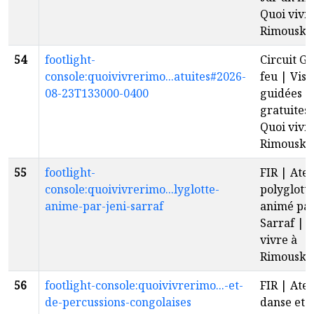
Quoi vivr
Rimouski
54
footlight-
Circuit G
console:quoivivrerimo...atuites#2026-
feu | Visi
08-23T133000-0400
guidées
gratuites 
Quoi vivr
Rimouski
55
footlight-
FIR | Atel
console:quoivivrerimo...lyglotte-
polyglott
anime-par-jeni-sarraf
animé par
Sarraf | 
vivre à
Rimouski
56
footlight-console:quoivivrerimo...-et-
FIR | Atel
de-percussions-congolaises
danse et 