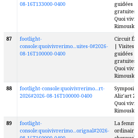
08-16T133000-0400
guidées
gratuites 
Quoi vivr
Rimouski
87
footlight-
Circuit É
console:quoivivrerimo...uites-0#2026-
| Visites
08-16T100000-0400
guidées
gratuites 
Quoi vivr
Rimouski
88
footlight-console:quoivivrerimo...rt-
Symposi
2026#2026-08-16T100000-0400
Aliz'art 2
Quoi vivr
Rimouski
89
footlight-
La femme
console:quoivivrerimo...orignal#2026-
ordinaire