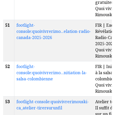
gratuites 
Quoi vivr
Rimouski
51
footlight-
FIR | Eads
console:quoivivrerimo...elation-radio-
Révélatio
canada-2025-2026
Radio-Ca
2025-2026
Quoi vivr
Rimouski
52
footlight-
FIR | Init
console:quoivivrerimo...nitiation-la-
à la salsa
salsa-colombienne
colombie
Quoi vivr
Rimouski
53
footlight-console:quoivivrerimouski-
Atelier tex
ca_atelier-tirersurunfil
Il suffit d
sur un fil 