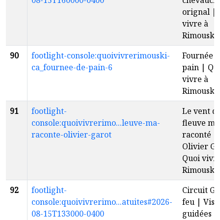
08-15T160000-0400
chevauch
orignal |
vivre à
Rimouski
90
footlight-console:quoivivrerimouski-
Fournée 
ca_fournee-de-pain-6
pain | Qu
vivre à
Rimouski
91
footlight-
Le vent d
console:quoivivrerimo...leuve-ma-
fleuve m'
raconte-olivier-garot
raconté |
Olivier Ga
Quoi vivr
Rimouski
92
footlight-
Circuit G
console:quoivivrerimo...atuites#2026-
feu | Visi
08-15T133000-0400
guidées