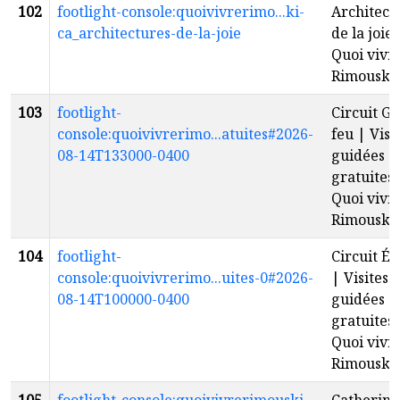
102
footlight-console:quoivivrerimo...ki-
Architect
ca_architectures-de-la-joie
de la joie 
Quoi vivr
Rimouski
103
footlight-
Circuit G
console:quoivivrerimo...atuites#2026-
feu | Visi
08-14T133000-0400
guidées
gratuites 
Quoi vivr
Rimouski
104
footlight-
Circuit É
console:quoivivrerimo...uites-0#2026-
| Visites
08-14T100000-0400
guidées
gratuites 
Quoi vivr
Rimouski