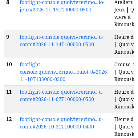
8
footlight-console:quoivivrerimo...io-
Ateliers B
jeux#2026-11-15T100000-0500
Jeux | Qu
vivre à
Rimouski
9
footlight-console:quoivivrerimo...u-
Heure du 
conte#2026-11-14T100000-0500
| Quoi viv
Rimouski
10
footlight-
Creuse-ci
console:quoivivrerimo...oulot-0#2026-
| Quoi viv
11-10T133000-0500
Rimouski
11
footlight-console:quoivivrerimo...u-
Heure du 
conte#2026-11-07T100000-0500
| Quoi viv
Rimouski
12
footlight-console:quoivivrerimo...u-
Heure du 
conte#2026-10-31T100000-0400
| Quoi viv
Rimouski