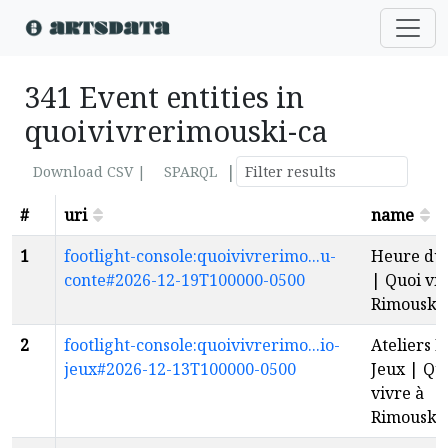
341 Event entities in
quoivivrerimouski-ca
|
Download CSV |
SPARQL
#
uri
name
1
footlight-console:quoivivrerimo...u-
Heure du 
conte#2026-12-19T100000-0500
| Quoi viv
Rimouski
2
footlight-console:quoivivrerimo...io-
Ateliers B
jeux#2026-12-13T100000-0500
Jeux | Qu
vivre à
Rimouski