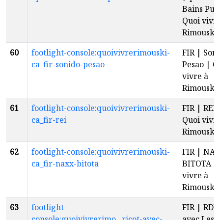
Bains Publ
Quoi vivr
Rimouski
60
footlight-console:quoivivrerimouski-
FIR | Son
ca_fir-sonido-pesao
Pesao | Q
vivre à
Rimouski
61
footlight-console:quoivivrerimouski-
FIR | REI 
ca_fir-rei
Quoi vivr
Rimouski
62
footlight-console:quoivivrerimouski-
FIR | NA
ca_fir-naxx-bitota
BITOTA |
vivre à
Rimouski
63
footlight-
FIR | RDV 
console:quoivivrerimo...ricot-avec-
avec Les