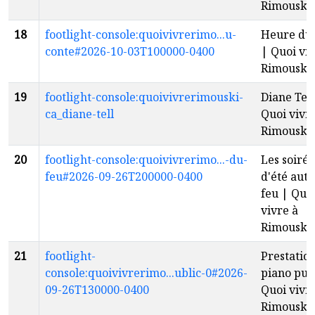
Rimouski
18
footlight-console:quoivivrerimo...u-
Heure du 
conte#2026-10-03T100000-0400
| Quoi viv
Rimouski
19
footlight-console:quoivivrerimouski-
Diane Tell
ca_diane-tell
Quoi vivr
Rimouski
20
footlight-console:quoivivrerimo...-du-
Les soirée
feu#2026-09-26T200000-0400
d'été aut
feu | Quo
vivre à
Rimouski
21
footlight-
Prestatio
console:quoivivrerimo...ublic-0#2026-
piano pub
09-26T130000-0400
Quoi vivr
Rimouski