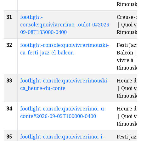
Rimouski
31
footlight-
Creuse-ci
console:quoivivrerimo...oulot-0#2026-
| Quoi viv
09-08T133000-0400
Rimouski
32
footlight-console:quoivivrerimouski-
Festi Jazz 
ca_festi-jazz-el-balcon
Balcón | 
vivre à
Rimouski
33
footlight-console:quoivivrerimouski-
Heure du 
ca_heure-du-conte
| Quoi viv
Rimouski
34
footlight-console:quoivivrerimo...u-
Heure du 
conte#2026-09-05T100000-0400
| Quoi viv
Rimouski
35
footlight-console:quoivivrerimo...i-
Festi Jazz 