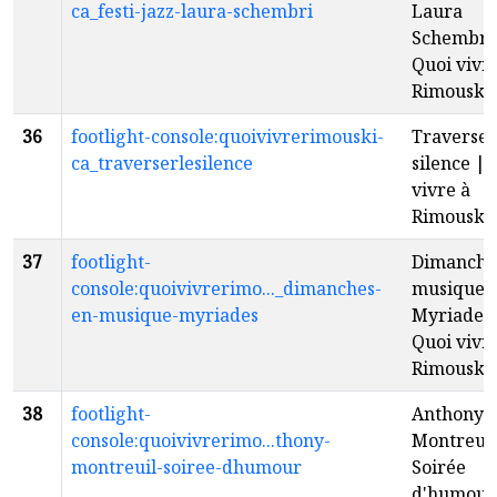
ca_festi-jazz-laura-schembri
Laura
Schembri
Quoi vivr
Rimouski
36
footlight-console:quoivivrerimouski-
Traverser
ca_traverserlesilence
silence | 
vivre à
Rimouski
37
footlight-
Dimanche
console:quoivivrerimo..._dimanches-
musique 
en-musique-myriades
Myriades
Quoi vivr
Rimouski
38
footlight-
Anthony
console:quoivivrerimo...thony-
Montreuil
montreuil-soiree-dhumour
Soirée
d'humour