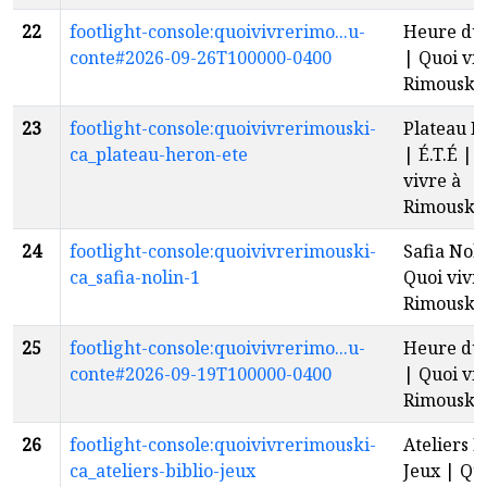
22
footlight-console:quoivivrerimo...u-
Heure du 
conte#2026-09-26T100000-0400
| Quoi viv
Rimouski
23
footlight-console:quoivivrerimouski-
Plateau H
ca_plateau-heron-ete
| É.T.É | 
vivre à
Rimouski
24
footlight-console:quoivivrerimouski-
Safia Noli
ca_safia-nolin-1
Quoi vivr
Rimouski
25
footlight-console:quoivivrerimo...u-
Heure du 
conte#2026-09-19T100000-0400
| Quoi viv
Rimouski
26
footlight-console:quoivivrerimouski-
Ateliers B
ca_ateliers-biblio-jeux
Jeux | Qu