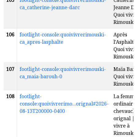
105
footlight-console:quoivivrerimouski-
Catherine
ca_catherine-jeanne-darc
Jeanne D'
Quoi vivr
Rimouski
106
footlight-console:quoivivrerimouski-
Après
ca_apres-lasphalte
l'Asphalte
Quoi vivr
Rimouski
107
footlight-console:quoivivrerimouski-
Maïa Bar
ca_maia-barouh-0
Quoi vivr
Rimouski
108
footlight-
La femme
console:quoivivrerimo...orignal#2026-
ordinaire
08-13T200000-0400
chevauch
orignal |
vivre à
Rimouski