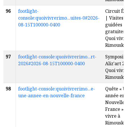
96
footlight-
Circuit É
console:quoivivrerimo...uites-0#2026-
| Visites
08-15T100000-0400
guidées
gratuites 
Quoi vivr
Rimouski
97
footlight-console:quoivivrerimo...rt-
Symposi
2026#2026-08-15T100000-0400
Aliz'art 2
Quoi vivr
Rimouski
98
footlight-console:quoivivrerimo...e-
Quête « U
une-annee-en-nouvelle-france
année en
Nouvelle-
France » 
vivre à
Rimouski