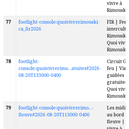
vivre à
Rimouski
77
footlight-console:quoivivrerimouski-
FIR | Fest
ca_fir2026
intercultu
Rimouski 
Quoi vivr
Rimouski
78
footlight-
Circuit G
console:quoivivrerimo...atuites#2026-
feu | Visi
08-20T133000-0400
guidées
gratuites 
Quoi vivr
Rimouski
79
footlight-console:quoivivrerimo...-
Les midis 
fleuve#2026-08-20T113000-0400
au bord d
fleuve | 
vivre à