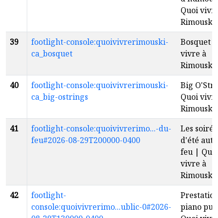
Quoi vivr
Rimouski
39
footlight-console:quoivivrerimouski-
Bosquet |
ca_bosquet
vivre à
Rimouski
40
footlight-console:quoivivrerimouski-
Big O'Stri
ca_big-ostrings
Quoi vivr
Rimouski
41
footlight-console:quoivivrerimo...-du-
Les soirée
feu#2026-08-29T200000-0400
d'été aut
feu | Quo
vivre à
Rimouski
42
footlight-
Prestatio
console:quoivivrerimo...ublic-0#2026-
piano pub