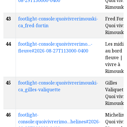
08-29T130000-0400
Quoi vivr
Rimouski
43
footlight-console:quoivivrerimouski-
Fred Forti
ca_fred-fortin
Quoi vivr
Rimouski
44
footlight-console:quoivivrerimo...-
Les midis 
fleuve#2026-08-27T113000-0400
au bord d
fleuve | 
vivre à
Rimouski
45
footlight-console:quoivivrerimouski-
Gilles
ca_gilles-valiquette
Valiquett
Quoi vivr
Rimouski
46
footlight-
Micheline
console:quoivivrerimo...helines#2026-
Quoi vivr