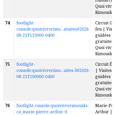
l'Antarcti
Quoi vivr
Rimouski
74
footlight-
Circuit G
console:quoivivrerimo...atuites#2026-
feu | Visi
08-21T133000-0400
guidées
gratuites 
Quoi vivr
Rimouski
75
footlight-
Circuit É
console:quoivivrerimo...uites-0#2026-
| Visites
08-21T100000-0400
guidées
gratuites 
Quoi vivr
Rimouski
76
footlight-console:quoivivrerimouski-
Marie-Pie
ca_marie-pierre-arthur-0
Arthur | 