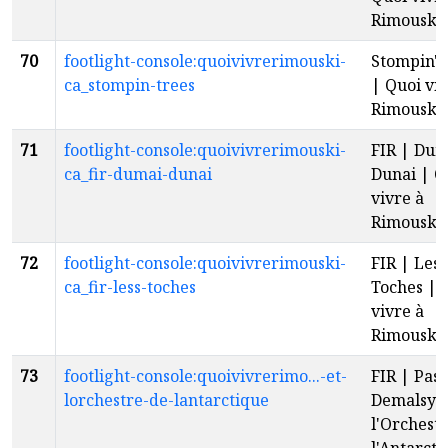
Rimouski
70
footlight-console:quoivivrerimouski-
Stompin' 
ca_stompin-trees
| Quoi viv
Rimouski
71
footlight-console:quoivivrerimouski-
FIR | Dum
ca_fir-dumai-dunai
Dunai | Q
vivre à
Rimouski
72
footlight-console:quoivivrerimouski-
FIR | Less
ca_fir-less-toches
Toches | 
vivre à
Rimouski
73
footlight-console:quoivivrerimo...-et-
FIR | Pasc
lorchestre-de-lantarctique
Demalsy e
l'Orchest