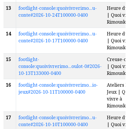
13
footlight-console:quoivivrerimo...u-
Heure du 
conte#2026-10-24T100000-0400
| Quoi viv
Rimouski
14
footlight-console:quoivivrerimo...u-
Heure du 
conte#2026-10-17T100000-0400
| Quoi viv
Rimouski
15
footlight-
Creuse-ci
console:quoivivrerimo...oulot-0#2026-
| Quoi viv
10-13T133000-0400
Rimouski
16
footlight-console:quoivivrerimo...io-
Ateliers B
jeux#2026-10-11T100000-0400
Jeux | Qu
vivre à
Rimouski
17
footlight-console:quoivivrerimo...u-
Heure du 
conte#2026-10-10T100000-0400
| Quoi viv