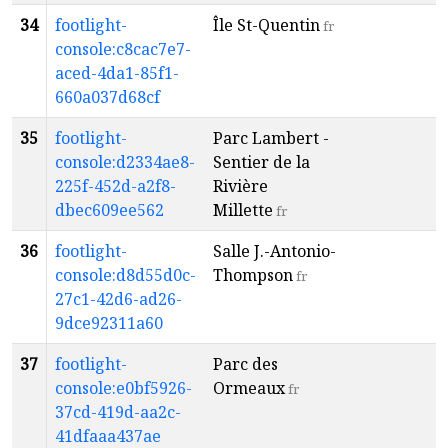
34
footlight-
Île St-Quentin
T
fr
console:c8cac7e7-
R
aced-4da1-85f1-
660a037d68cf
35
footlight-
Parc Lambert -
T
console:d2334ae8-
Sentier de la
R
225f-452d-a2f8-
Rivière
dbec609ee562
Millette
fr
36
footlight-
Salle J.-Antonio-
T
console:d8d55d0c-
Thompson
R
fr
27c1-42d6-ad26-
9dce92311a60
37
footlight-
Parc des
T
console:e0bf5926-
Ormeaux
R
fr
37cd-419d-aa2c-
41dfaaa437ae