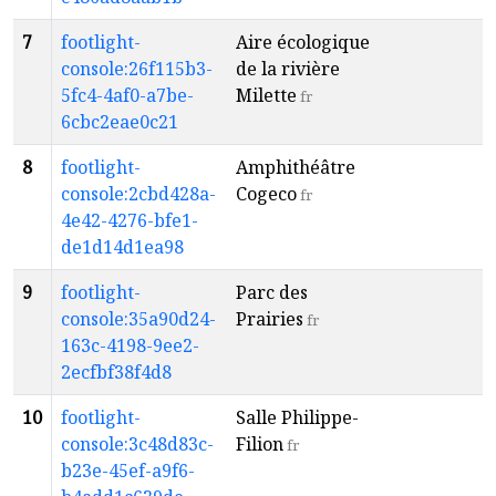
7
footlight-
Aire écologique
T
console:26f115b3-
de la rivière
R
5fc4-4af0-a7be-
Milette
fr
6cbc2eae0c21
8
footlight-
Amphithéâtre
T
console:2cbd428a-
Cogeco
R
fr
4e42-4276-bfe1-
de1d14d1ea98
9
footlight-
Parc des
T
console:35a90d24-
Prairies
R
fr
163c-4198-9ee2-
2ecfbf38f4d8
10
footlight-
Salle Philippe-
S
console:3c48d83c-
Filion
fr
b23e-45ef-a9f6-