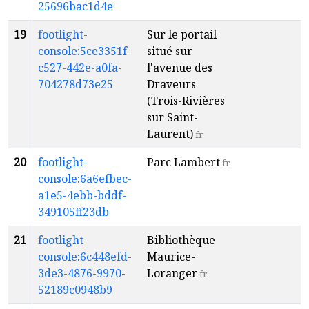
25696bac1d4e
19
footlight-
Sur le portail
T
console:5ce3351f-
situé sur
R
c527-442e-a0fa-
l'avenue des
704278d73e25
Draveurs
(Trois-Rivières
sur Saint-
Laurent)
fr
20
footlight-
Parc Lambert
T
fr
console:6a6efbec-
R
a1e5-4ebb-bddf-
349105ff23db
21
footlight-
Bibliothèque
T
console:6c448efd-
Maurice-
R
3de3-4876-9970-
Loranger
fr
52189c0948b9