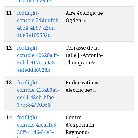
b4add1c629de
11
footlight-
Aire écologique
T
console:3ddddfab-
Ogden
R
fr
40e4-4b97-a2da-
1de5a105502d
12
footlight-
Terrasse de la
T
console:40620a4f-
salle J.-Antonio-
R
5abd-417a-a0a8-
Thompson
fr
aafedd46628b
13
footlight-
Embarcations
T
console:413a83e5-
électriques
R
fr
de44-48eb-bfae-
37e584770b58
14
footlight-
Centre
T
console:4ccaf1c3-
d'exposition
R
26ff-41d6-84e5-
Raymond-