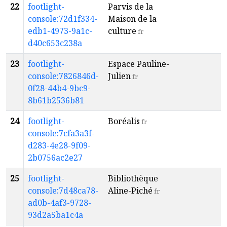
22
footlight-
Parvis de la
T
console:72d1f334-
Maison de la
R
edb1-4973-9a1c-
culture
fr
d40c653c238a
23
footlight-
Espace Pauline-
T
console:7826846d-
Julien
R
fr
0f28-44b4-9bc9-
8b61b2536b81
24
footlight-
Boréalis
T
fr
console:7cfa3a3f-
R
d283-4e28-9f09-
2b0756ac2e27
25
footlight-
Bibliothèque
T
console:7d48ca78-
Aline-Piché
R
fr
ad0b-4af3-9728-
93d2a5ba1c4a