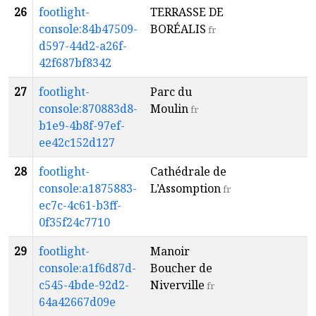
26
footlight-
TERRASSE DE
T
console:84b47509-
BORÉALIS
R
fr
d597-44d2-a26f-
42f687bf8342
27
footlight-
Parc du
T
console:870883d8-
Moulin
R
fr
b1e9-4b8f-97ef-
ee42c152d127
28
footlight-
Cathédrale de
T
console:a1875883-
L’Assomption
R
fr
ec7c-4c61-b3ff-
0f35f24c7710
29
footlight-
Manoir
T
console:a1f6d87d-
Boucher de
R
c545-4bde-92d2-
Niverville
fr
64a42667d09e