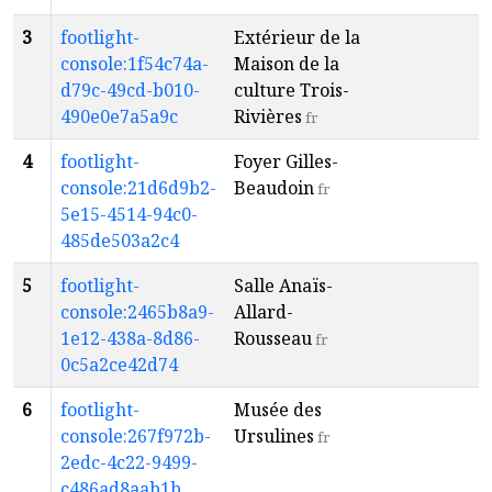
3
footlight-
Extérieur de la
T
console:1f54c74a-
Maison de la
R
d79c-49cd-b010-
culture Trois-
490e0e7a5a9c
Rivières
fr
4
footlight-
Foyer Gilles-
T
console:21d6d9b2-
Beaudoin
R
fr
5e15-4514-94c0-
485de503a2c4
5
footlight-
Salle Anaïs-
T
console:2465b8a9-
Allard-
R
1e12-438a-8d86-
Rousseau
fr
0c5a2ce42d74
6
footlight-
Musée des
T
console:267f972b-
Ursulines
R
fr
2edc-4c22-9499-
c486ad8aab1b