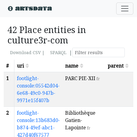
42 Place entities in
culture3r-com
|
Download CSV |
SPARQL
#
uri
name
parent
l
1
footlight-
PARC PIE-XII
T
fr
console:05542d04-
R
6e68-49c0-947b-
9971e15f407b
2
footlight-
Bibliothèque
T
console:13b683d0-
Gatien-
R
b874-49ef-abc1-
Lapointe
fr
427d40f67577