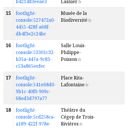
b421483eeae3
Lasnier
fr
15
footlight-
Musée de la
B
console:527472a0-
Biodiversité
fr
4455-428f-a68f-
db4f3e2c24bc
16
footlight-
Salle Louis-
T
console:53301c32-
Philippe-
R
b35a-447a-9c83-
Poisson
fr
c53a865eefec
17
footlight-
Place Rita-
T
console:541e68d0-
Lafontaine
R
fr
9b1c-40f0-909c-
68ed3d797a77
18
footlight-
Théâtre du
T
console:5cd258ca-
Cégep de Trois-
R
a189-422f-978e-
Rivières
fr