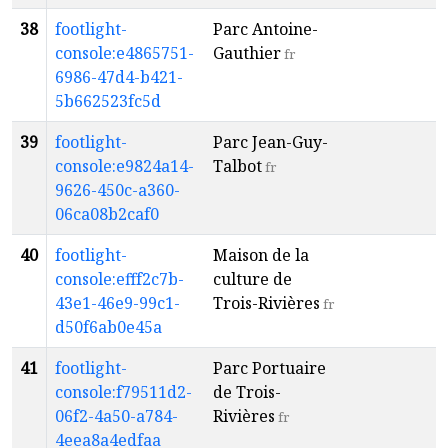
38
footlight-
Parc Antoine-
T
console:e4865751-
Gauthier
R
fr
6986-47d4-b421-
5b662523fc5d
39
footlight-
Parc Jean-Guy-
T
console:e9824a14-
Talbot
R
fr
9626-450c-a360-
06ca08b2caf0
40
footlight-
Maison de la
T
console:efff2c7b-
culture de
R
43e1-46e9-99c1-
Trois-Rivières
fr
d50f6ab0e45a
41
footlight-
Parc Portuaire
T
console:f79511d2-
de Trois-
R
06f2-4a50-a784-
Rivières
fr
4eea8a4edfaa