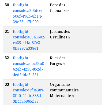
30
footlight-
Parc des
T
console:a2f5dcee-
Chenaux
R
fr
506f-496b-8b14-
39e23ed7b909
31
footlight-
Jardins des
T
console:a8645602-
Ursulines
R
fr
ca35-4f4a-87e3-
0be297a338e1
32
footlight-
Rues des
T
console:aebc65a0-
Forges
R
fr
624b-4258-852d-
4ed5dda3c831
33
footlight-
Organisme
T
console:c1f0a389-
communautaire
R
8fd0-49eb-888d-
Maternaide
fr
3b4c3b965b97