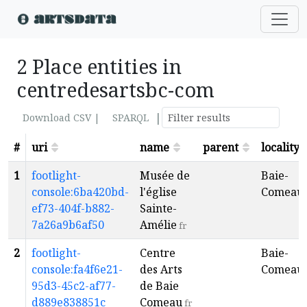
2 Place entities in
centredesartsbc-com
|
Download CSV |
SPARQL
#
uri
name
parent
locality
1
footlight-
Musée de
Baie-
console:6ba420bd-
l'église
Comeau
ef73-404f-b882-
Sainte-
7a26a9b6af50
Amélie
fr
2
footlight-
Centre
Baie-
console:fa4f6e21-
des Arts
Comeau
95d3-45c2-af77-
de Baie
d889e838851c
Comeau
fr