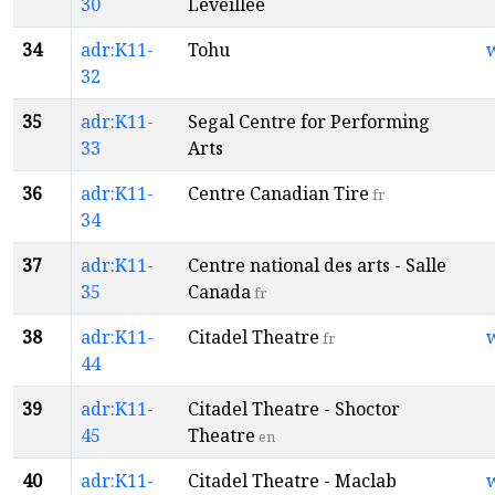
30
Léveillée
34
adr:K11-
Tohu
32
35
adr:K11-
Segal Centre for Performing
33
Arts
36
adr:K11-
Centre Canadian Tire
fr
34
37
adr:K11-
Centre national des arts - Salle
35
Canada
fr
38
adr:K11-
Citadel Theatre
fr
44
39
adr:K11-
Citadel Theatre - Shoctor
45
Theatre
en
40
adr:K11-
Citadel Theatre - Maclab