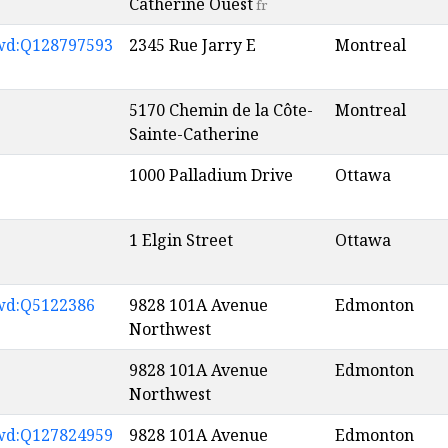
Catherine Ouest
fr
wd:Q128797593
2345 Rue Jarry E
Montreal
5170 Chemin de la Côte-
Montreal
Sainte-Catherine
1000 Palladium Drive
Ottawa
1 Elgin Street
Ottawa
wd:Q5122386
9828 101A Avenue
Edmonton
Northwest
9828 101A Avenue
Edmonton
Northwest
wd:Q127824959
9828 101A Avenue
Edmonton