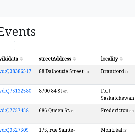
 Events
wikidata
streetAddress
locality
wd:Q38386517
88 Dalhousie Street
Brantford
en
fr
wd:Q75132580
8700 84 St
Fort
en
Saskatchewan
wd:Q7757458
686 Queen St.
Fredericton
en
en
wd:Q3527509
175, rue Sainte-
Montréal
fr