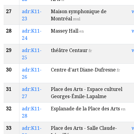
27
adr:K11-
Maison symphonique de
23
Montréal
mul
28
adr:K11-
Massey Hall
en
24
29
adr:K11-
théâtre Centaur
fr
25
30
adr:K11-
Centre d'art Diane-Dufresne
fr
26
31
adr:K11-
Place des Arts - Espace culturel
27
Georges-Émile-Lapalme
32
adr:K11-
Esplanade de la Place des Arts
en
28
33
adr:K11-
Place des Arts - Salle Claude-