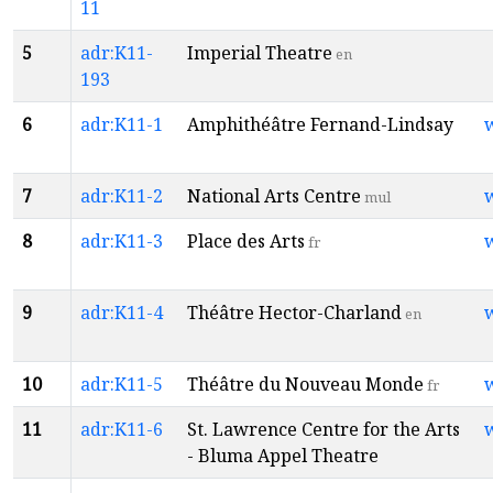
11
5
adr:K11-
Imperial Theatre
en
193
6
adr:K11-1
Amphithéâtre Fernand-Lindsay
7
adr:K11-2
National Arts Centre
mul
8
adr:K11-3
Place des Arts
fr
9
adr:K11-4
Théâtre Hector-Charland
en
10
adr:K11-5
Théâtre du Nouveau Monde
fr
11
adr:K11-6
St. Lawrence Centre for the Arts
- Bluma Appel Theatre