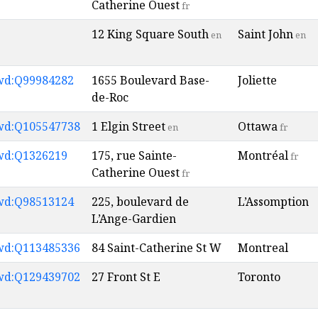
Catherine Ouest
fr
12 King Square South
Saint John
en
en
wd:Q99984282
1655 Boulevard Base-
Joliette
de-Roc
wd:Q105547738
1 Elgin Street
Ottawa
en
fr
wd:Q1326219
175, rue Sainte-
Montréal
fr
Catherine Ouest
fr
wd:Q98513124
225, boulevard de
L’Assomption
L’Ange-Gardien
wd:Q113485336
84 Saint-Catherine St W
Montreal
wd:Q129439702
27 Front St E
Toronto