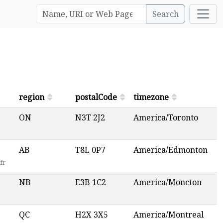
Search
region
postalCode
timezone
ON
N3T 2J2
America/Toronto
AB
T8L 0P7
America/Edmonton
fr
NB
E3B 1C2
America/Moncton
QC
H2X 3X5
America/Montreal