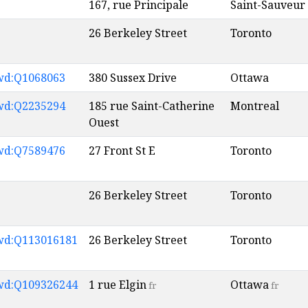
167, rue Principale
Saint-Sauveur
26 Berkeley Street
Toronto
wd:Q1068063
380 Sussex Drive
Ottawa
wd:Q2235294
185 rue Saint-Catherine
Montreal
Ouest
wd:Q7589476
27 Front St E
Toronto
26 Berkeley Street
Toronto
wd:Q113016181
26 Berkeley Street
Toronto
wd:Q109326244
1 rue Elgin
Ottawa
fr
fr