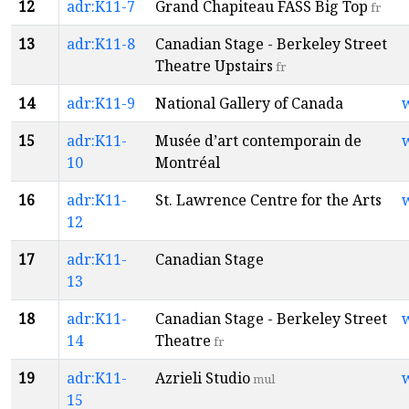
12
adr:K11-7
Grand Chapiteau FASS Big Top
fr
13
adr:K11-8
Canadian Stage - Berkeley Street
Theatre Upstairs
fr
14
adr:K11-9
National Gallery of Canada
15
adr:K11-
Musée d’art contemporain de
10
Montréal
16
adr:K11-
St. Lawrence Centre for the Arts
12
17
adr:K11-
Canadian Stage
13
18
adr:K11-
Canadian Stage - Berkeley Street
14
Theatre
fr
19
adr:K11-
Azrieli Studio
mul
15