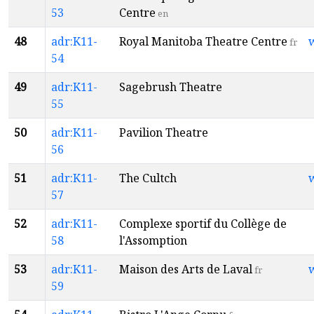
53
Centre
en
48
adr:K11-
Royal Manitoba Theatre Centre
fr
54
49
adr:K11-
Sagebrush Theatre
55
50
adr:K11-
Pavilion Theatre
56
51
adr:K11-
The Cultch
57
52
adr:K11-
Complexe sportif du Collège de
58
l'Assomption
53
adr:K11-
Maison des Arts de Laval
fr
59