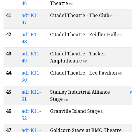
46
Theatre
en
41
adr:K11-
Citadel Theatre - The Club
en
47
42
adr:K11-
Citadel Theatre - Zeidler Hall
en
48
43
adr:K11-
Citadel Theatre - Tucker
49
Amphitheatre
en
44
adr:K11-
Citadel Theatre - Lee Pavilion
en
50
45
adr:K11-
Stanley Industrial Alliance
51
Stage
en
46
adr:K11-
Granville Island Stage
fr
52
47
adr:K11-
Goldcorp Stage at BMO Theatre