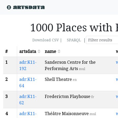
1000 Places with
|
Download CSV |
SPARQL
#
artsdata
name
1
adr:K11-
Sanderson Centre for the
192
Performing Arts
mul
2
adr:K11-
Shell Theatre
en
64
3
adr:K11-
Fredericton Playhouse
fr
62
4
adr:K11-
Théâtre Maisonneuve
mul