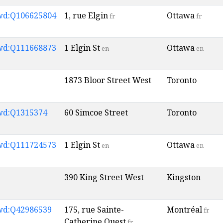
wd:Q106625804
1, rue Elgin
Ottawa
fr
fr
wd:Q111668873
1 Elgin St
Ottawa
en
en
1873 Bloor Street West
Toronto
wd:Q1315374
60 Simcoe Street
Toronto
wd:Q111724573
1 Elgin St
Ottawa
en
en
390 King Street West
Kingston
wd:Q42986539
175, rue Sainte-
Montréal
fr
Catherine Ouest
fr