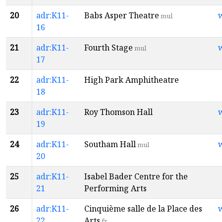
20
adr:K11-
Babs Asper Theatre
mul
16
21
adr:K11-
Fourth Stage
mul
17
22
adr:K11-
High Park Amphitheatre
18
23
adr:K11-
Roy Thomson Hall
19
24
adr:K11-
Southam Hall
mul
20
25
adr:K11-
Isabel Bader Centre for the
21
Performing Arts
26
adr:K11-
Cinquième salle de la Place des
22
Arts
fr