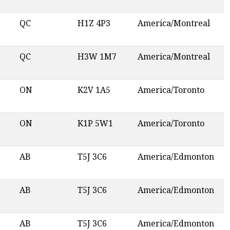
QC
H1Z 4P3
America/Montreal
QC
H3W 1M7
America/Montreal
ON
K2V 1A5
America/Toronto
ON
K1P 5W1
America/Toronto
AB
T5J 3C6
America/Edmonton
AB
T5J 3C6
America/Edmonton
AB
T5J 3C6
America/Edmonton