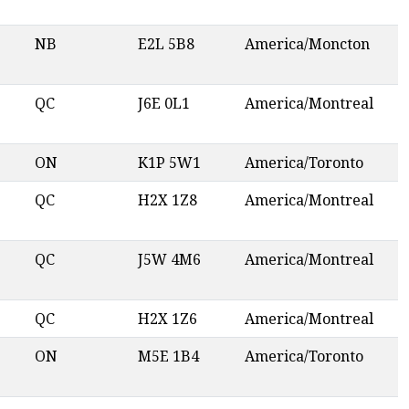
NB
E2L 5B8
America/Moncton
QC
J6E 0L1
America/Montreal
ON
K1P 5W1
America/Toronto
QC
H2X 1Z8
America/Montreal
QC
J5W 4M6
America/Montreal
QC
H2X 1Z6
America/Montreal
ON
M5E 1B4
America/Toronto