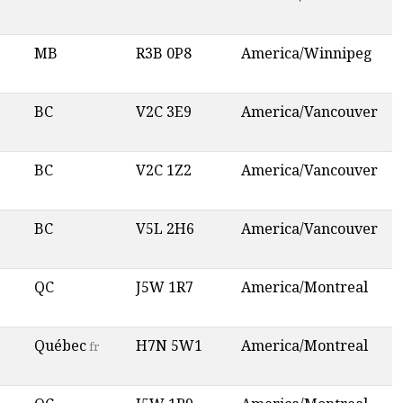
MB
R3B 0P8
America/Winnipeg
BC
V2C 3E9
America/Vancouver
BC
V2C 1Z2
America/Vancouver
BC
V5L 2H6
America/Vancouver
QC
J5W 1R7
America/Montreal
Québec
H7N 5W1
America/Montreal
fr