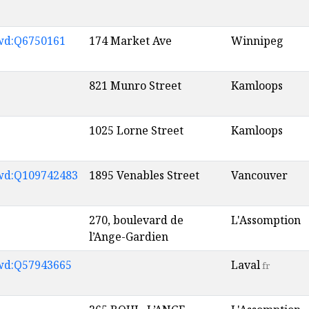
wd:Q6750161
174 Market Ave
Winnipeg
821 Munro Street
Kamloops
1025 Lorne Street
Kamloops
wd:Q109742483
1895 Venables Street
Vancouver
270, boulevard de
L'Assomption
l’Ange-Gardien
wd:Q57943665
Laval
fr