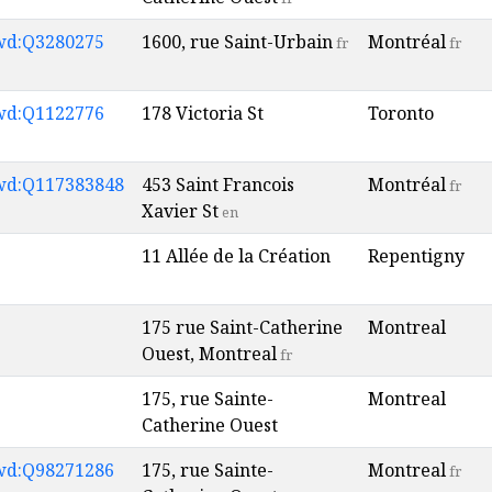
wd:Q3280275
1600, rue Saint-Urbain
Montréal
fr
fr
wd:Q1122776
178 Victoria St
Toronto
wd:Q117383848
453 Saint Francois
Montréal
fr
Xavier St
en
11 Allée de la Création
Repentigny
175 rue Saint-Catherine
Montreal
Ouest, Montreal
fr
175, rue Sainte-
Montreal
Catherine Ouest
wd:Q98271286
175, rue Sainte-
Montreal
fr