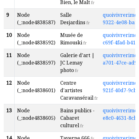
Bien, le Malt
fr
9
Node
Salle
quoivivrerimou
(_:node4838587)
Desjardins
9322-4e08-ba1
fr
10
Node
Musée de
quoivivrerimou
(_:node4838592)
Rimouski
c69f-4fad-b41
fr
11
Node
Galerie d'art |
quoivivrerimou
(_:node4838597)
JC Lemay
a701-47ce-ad9
photo
fr
12
Node
Centre
quoivivrerimou
(_:node4838601)
d'artistes
921f-40d7-9cb0
Caravansérail
fr
13
Node
Bains publics -
quoivivrerimou
(_:node4838605)
Cabaret
e8c0-4631-8cb
culturel
fr
14
Node
Taverne 666
quoivivrerimou
fr