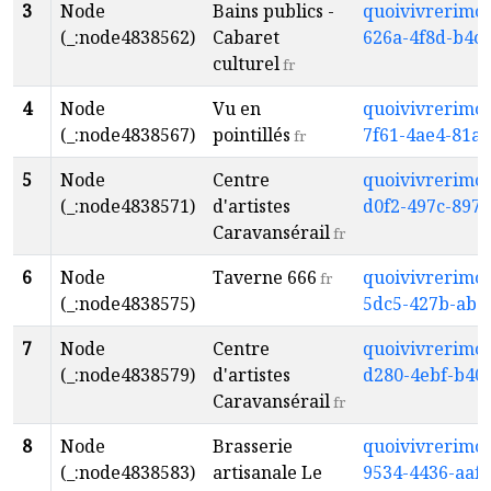
3
Node
Bains publics -
quoivivrerimou
(_:node4838562)
Cabaret
626a-4f8d-b4c
culturel
fr
4
Node
Vu en
quoivivrerimou
(_:node4838567)
pointillés
7f61-4ae4-81a
fr
5
Node
Centre
quoivivrerimou
(_:node4838571)
d'artistes
d0f2-497c-897
Caravansérail
fr
6
Node
Taverne 666
quoivivrerimou
fr
(_:node4838575)
5dc5-427b-aba
7
Node
Centre
quoivivrerimou
(_:node4838579)
d'artistes
d280-4ebf-b40
Caravansérail
fr
8
Node
Brasserie
quoivivrerimou
(_:node4838583)
artisanale Le
9534-4436-aaf