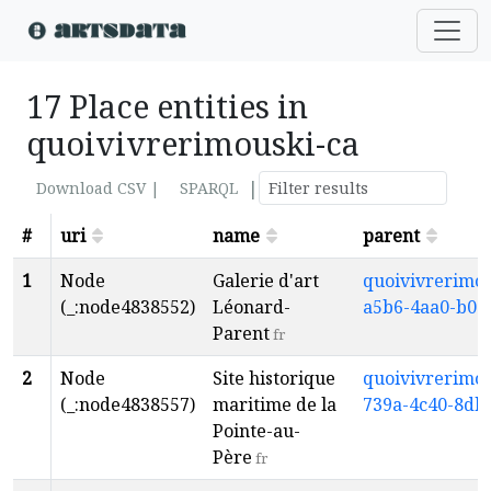
17 Place entities in
quoivivrerimouski-ca
|
Download CSV |
SPARQL
#
uri
name
parent
1
Node
Galerie d'art
quoivivrerimou
(_:node4838552)
Léonard-
a5b6-4aa0-b0d
Parent
fr
2
Node
Site historique
quoivivrerimou
(_:node4838557)
maritime de la
739a-4c40-8db
Pointe-au-
Père
fr