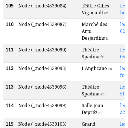
109
Node (_:node4539084)
Téâtre Gilles-
les
Vigneault
bdc
en
110
Node (_:node4539087)
Marché des
les
Arts
600
Desjardins
fr
111
Node (_:node4539090)
Théâtre
les
Spadina
05f
fr
112
Node (_:node4539093)
L’Anglicane
les
en
fc4
113
Node (_:node4539096)
Théâtre
les
Spadina
5fe
en
114
Node (_:node4539099)
Salle Jean
les
Depréz
a27
en
115
Node (_:node4539103)
Grand
les