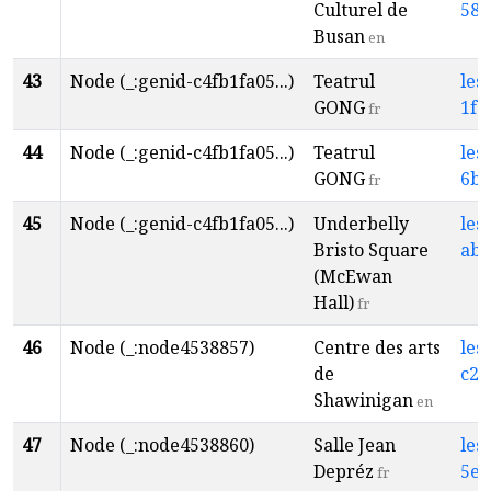
Culturel de
58e
Busan
en
43
Node (_:genid-c4fb1fa05...)
Teatrul
les
GONG
1f2
fr
44
Node (_:genid-c4fb1fa05...)
Teatrul
les
GONG
6b8
fr
45
Node (_:genid-c4fb1fa05...)
Underbelly
les
Bristo Square
abf
(McEwan
Hall)
fr
46
Node (_:node4538857)
Centre des arts
les
de
c20
Shawinigan
en
47
Node (_:node4538860)
Salle Jean
les
Depréz
5e0
fr