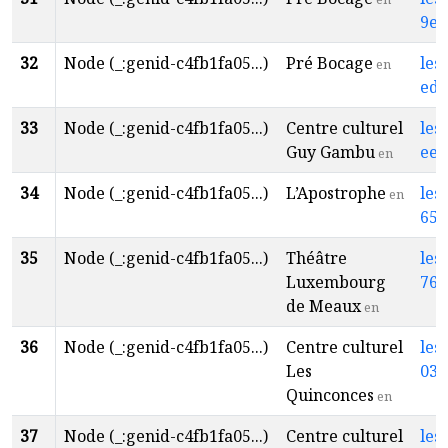
9e2
32
Node (_:genid-c4fb1fa05...)
Pré Bocage
les
en
ede
33
Node (_:genid-c4fb1fa05...)
Centre culturel
les
Guy Gambu
eed
en
34
Node (_:genid-c4fb1fa05...)
L’Apostrophe
les
en
655
35
Node (_:genid-c4fb1fa05...)
Théâtre
les
Luxembourg
76a
de Meaux
en
36
Node (_:genid-c4fb1fa05...)
Centre culturel
les
Les
035
Quinconces
en
37
Node (_:genid-c4fb1fa05...)
Centre culturel
les