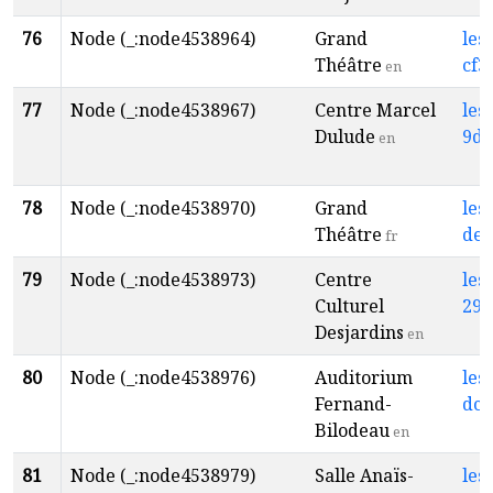
76
Node (_:node4538964)
Grand
les
Théâtre
cf3
en
77
Node (_:node4538967)
Centre Marcel
les
Dulude
9d6
en
78
Node (_:node4538970)
Grand
les
Théâtre
de2
fr
79
Node (_:node4538973)
Centre
les
Culturel
292
Desjardins
en
80
Node (_:node4538976)
Auditorium
les
Fernand-
dc9
Bilodeau
en
81
Node (_:node4538979)
Salle Anaïs-
les