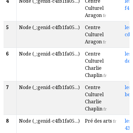
4
Node (_:genid-c4fb1fa05...)
Centre
les
Culturel
f45
Aragon
fr
5
Node (_:genid-c4fb1fa05...)
Centre
les
Culturel
cd1
Aragon
fr
6
Node (_:genid-c4fb1fa05...)
Centre
les
Culturel
deb
Charlie
Chaplin
fr
7
Node (_:genid-c4fb1fa05...)
Centre
les
Culturel
bea
Charlie
Chaplin
fr
8
Node (_:genid-c4fb1fa05...)
Pré des arts
les
fr
433