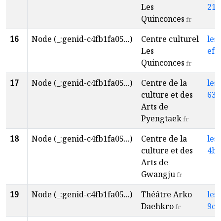
Les
212
Quinconces
fr
16
Node (_:genid-c4fb1fa05...)
Centre culturel
les
Les
efd
Quinconces
fr
17
Node (_:genid-c4fb1fa05...)
Centre de la
les
culture et des
635
Arts de
Pyengtaek
fr
18
Node (_:genid-c4fb1fa05...)
Centre de la
les
culture et des
4b6
Arts de
Gwangju
fr
19
Node (_:genid-c4fb1fa05...)
Théâtre Arko
les
Daehkro
9c6
fr