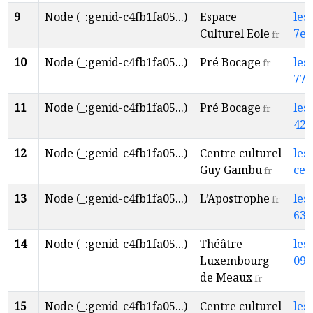
9
Node (_:genid-c4fb1fa05...)
Espace
les
Culturel Eole
7ec
fr
10
Node (_:genid-c4fb1fa05...)
Pré Bocage
les
fr
77f
11
Node (_:genid-c4fb1fa05...)
Pré Bocage
les
fr
428
12
Node (_:genid-c4fb1fa05...)
Centre culturel
les
Guy Gambu
cea
fr
13
Node (_:genid-c4fb1fa05...)
L’Apostrophe
les
fr
635
14
Node (_:genid-c4fb1fa05...)
Théâtre
les
Luxembourg
092
de Meaux
fr
15
Node (_:genid-c4fb1fa05...)
Centre culturel
les