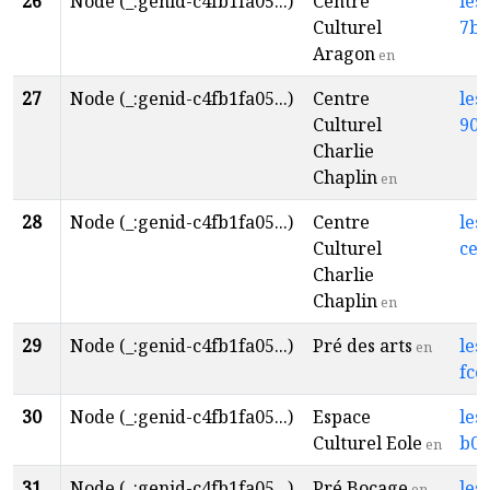
26
Node (_:genid-c4fb1fa05...)
Centre
les
Culturel
7be
Aragon
en
27
Node (_:genid-c4fb1fa05...)
Centre
les
Culturel
90d
Charlie
Chaplin
en
28
Node (_:genid-c4fb1fa05...)
Centre
les
Culturel
cea
Charlie
Chaplin
en
29
Node (_:genid-c4fb1fa05...)
Pré des arts
les
en
fcc
30
Node (_:genid-c4fb1fa05...)
Espace
les
Culturel Eole
b07
en
31
Node (_:genid-c4fb1fa05...)
Pré Bocage
les
en