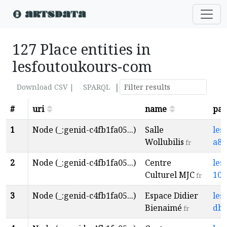
127 Place entities in
lesfoutoukours-com
|
Download CSV |
SPARQL
#
uri
name
par
1
Node (_:genid-c4fb1fa05...)
Salle
les
Wollubilis
a84
fr
2
Node (_:genid-c4fb1fa05...)
Centre
les
Culturel MJC
10b
fr
3
Node (_:genid-c4fb1fa05...)
Espace Didier
les
Bienaimé
db3
fr