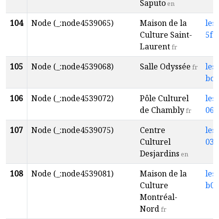
Saputo
en
104
Node (_:node4539065)
Maison de la
les
Culture Saint-
5fa
Laurent
fr
105
Node (_:node4539068)
Salle Odyssée
les
fr
bcf
106
Node (_:node4539072)
Pôle Culturel
les
de Chambly
062
fr
107
Node (_:node4539075)
Centre
les
Culturel
034
Desjardins
en
108
Node (_:node4539081)
Maison de la
les
Culture
b03
Montréal-
Nord
fr