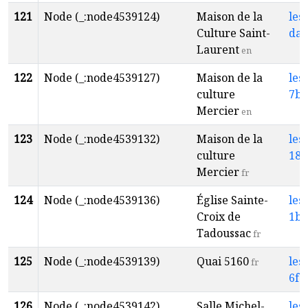
121
Node (_:node4539124)
Maison de la
les
Culture Saint-
da1
Laurent
en
122
Node (_:node4539127)
Maison de la
les
culture
7b4
Mercier
en
123
Node (_:node4539132)
Maison de la
les
culture
188
Mercier
fr
124
Node (_:node4539136)
Église Sainte-
les
Croix de
1b6
Tadoussac
fr
125
Node (_:node4539139)
Quai 5160
les
fr
6f5
126
Node (_:node4539142)
Salle Michel-
les