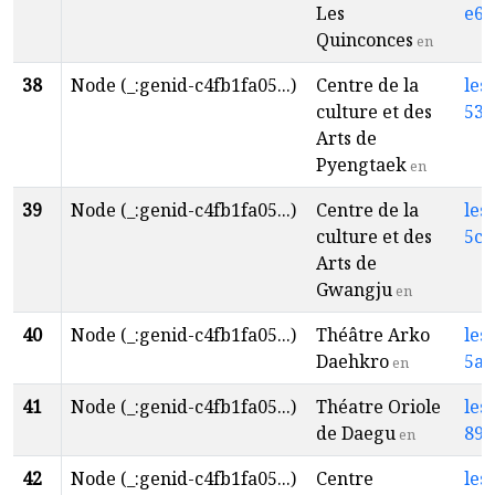
Les
e61
Quinconces
en
38
Node (_:genid-c4fb1fa05...)
Centre de la
les
culture et des
53a
Arts de
Pyengtaek
en
39
Node (_:genid-c4fb1fa05...)
Centre de la
les
culture et des
5c2
Arts de
Gwangju
en
40
Node (_:genid-c4fb1fa05...)
Théâtre Arko
les
Daehkro
5ab
en
41
Node (_:genid-c4fb1fa05...)
Théatre Oriole
les
de Daegu
898
en
42
Node (_:genid-c4fb1fa05...)
Centre
les