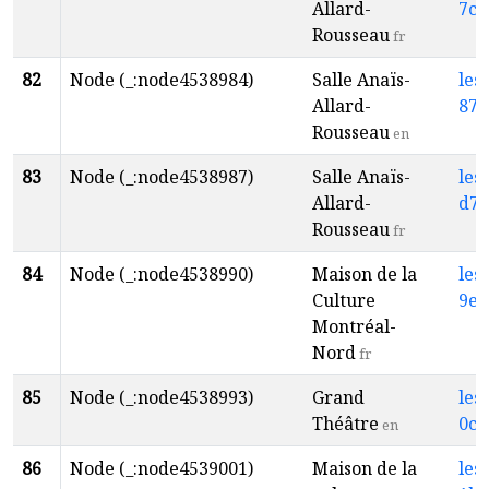
Allard-
7c1
Rousseau
fr
82
Node (_:node4538984)
Salle Anaïs-
les
Allard-
87b
Rousseau
en
83
Node (_:node4538987)
Salle Anaïs-
les
Allard-
d75
Rousseau
fr
84
Node (_:node4538990)
Maison de la
les
Culture
9e0
Montréal-
Nord
fr
85
Node (_:node4538993)
Grand
les
Théâtre
0c7
en
86
Node (_:node4539001)
Maison de la
les