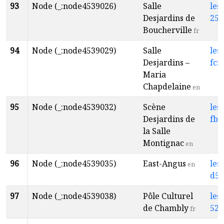
93
Node (_:node4539026)
Salle
les
Desjardins de
258
Boucherville
fr
94
Node (_:node4539029)
Salle
les
Desjardins –
fc5
Maria
Chapdelaine
en
95
Node (_:node4539032)
Scène
les
Desjardins de
fb0
la Salle
Montignac
en
96
Node (_:node4539035)
East-Angus
les
en
d5f
97
Node (_:node4539038)
Pôle Culturel
les
de Chambly
524
fr