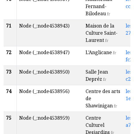
Fernand-
cce
Bilodeau
fr
71
Node (_:node4538943)
Maison de la
les
Culture Saint-
27e
Laurent
fr
72
Node (_:node4538947)
L’Anglicane
les
fr
fc2
73
Node (_:node4538950)
Salle Jean
les
Depréz
c21
fr
74
Node (_:node4538956)
Centre des arts
les
de
1e4
Shawinigan
fr
75
Node (_:node4538959)
Centre
les
Culturel
a71
Desjardins
fr