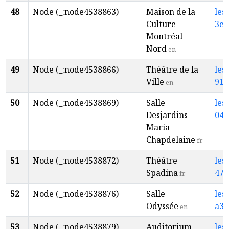
48
Node (_:node4538863)
Maison de la
les
Culture
3ef
Montréal-
Nord
en
49
Node (_:node4538866)
Théâtre de la
les
Ville
918
en
50
Node (_:node4538869)
Salle
les
Desjardins –
041
Maria
Chapdelaine
fr
51
Node (_:node4538872)
Théâtre
les
Spadina
477
fr
52
Node (_:node4538876)
Salle
les
Odyssée
a3f
en
53
Node (_:node4538879)
Auditorium
les