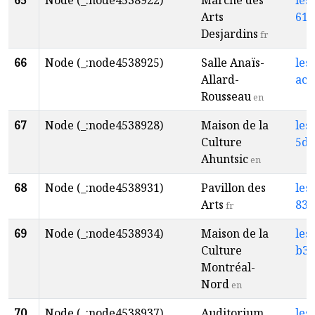
65
Node (_:node4538922)
Marché des
les
Arts
61e
Desjardins
fr
66
Node (_:node4538925)
Salle Anaïs-
les
Allard-
ac6
Rousseau
en
67
Node (_:node4538928)
Maison de la
les
Culture
5d5
Ahuntsic
en
68
Node (_:node4538931)
Pavillon des
les
Arts
833
fr
69
Node (_:node4538934)
Maison de la
les
Culture
b3a
Montréal-
Nord
en
70
Node (_:node4538937)
Auditorium
les