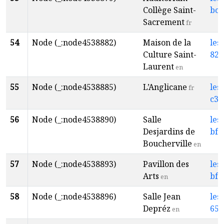
Collège Saint-
bce
Sacrement
fr
54
Node (_:node4538882)
Maison de la
les
Culture Saint-
828
Laurent
en
55
Node (_:node4538885)
L’Anglicane
les
fr
c39
56
Node (_:node4538890)
Salle
les
Desjardins de
bf5
Boucherville
en
57
Node (_:node4538893)
Pavillon des
les
Arts
bf8
en
58
Node (_:node4538896)
Salle Jean
les
Depréz
650
en