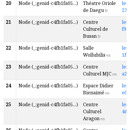
20
Node (_:genid-c4fb1fa05...)
Théatre Oriole
les
de Daegu
279
fr
21
Node (_:genid-c4fb1fa05...)
Centre
les
Culturel de
f93
Busan
fr
22
Node (_:genid-c4fb1fa05...)
Salle
les
Wollubilis
1f7
en
23
Node (_:genid-c4fb1fa05...)
Centre
les
Culturel MJC
a26
en
24
Node (_:genid-c4fb1fa05...)
Espace Didier
les
Bienaimé
e0c
en
25
Node (_:genid-c4fb1fa05...)
Centre
les
Culturel
4dd
Aragon
en