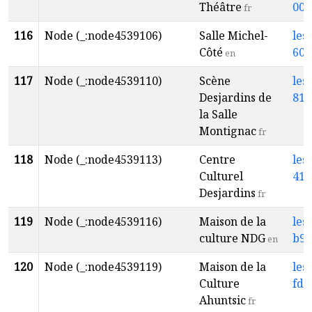
Théâtre
00a
fr
116
Node (_:node4539106)
Salle Michel-
les
Côté
603
en
117
Node (_:node4539110)
Scène
les
Desjardins de
814
la Salle
Montignac
fr
118
Node (_:node4539113)
Centre
les
Culturel
41d
Desjardins
fr
119
Node (_:node4539116)
Maison de la
les
culture NDG
b99
en
120
Node (_:node4539119)
Maison de la
les
Culture
fd1
Ahuntsic
fr