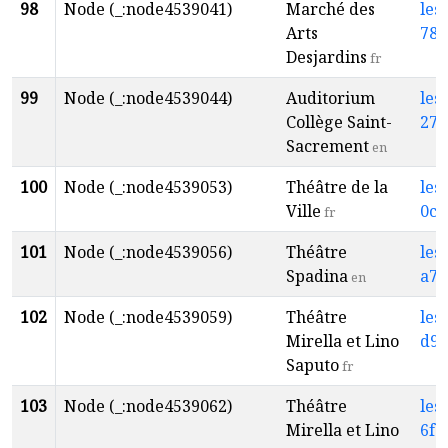
98
Node (_:node4539041)
Marché des
les
Arts
78c
Desjardins
fr
99
Node (_:node4539044)
Auditorium
les
Collège Saint-
27c
Sacrement
en
100
Node (_:node4539053)
Théâtre de la
les
Ville
0cb
fr
101
Node (_:node4539056)
Théâtre
les
Spadina
a7b
en
102
Node (_:node4539059)
Théâtre
les
Mirella et Lino
d91
Saputo
fr
103
Node (_:node4539062)
Théâtre
les
Mirella et Lino
6fd