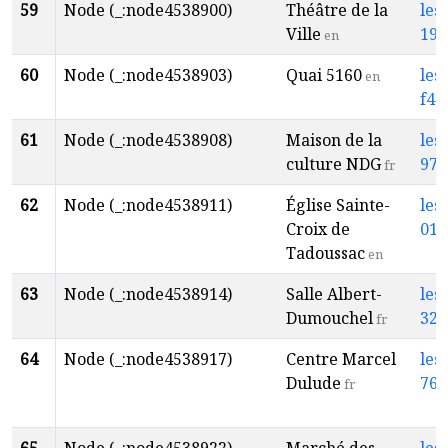
59
Node (_:node4538900)
Théâtre de la
les
Ville
19c
en
60
Node (_:node4538903)
Quai 5160
les
en
f48
61
Node (_:node4538908)
Maison de la
les
culture NDG
974
fr
62
Node (_:node4538911)
Église Sainte-
les
Croix de
014
Tadoussac
en
63
Node (_:node4538914)
Salle Albert-
les
Dumouchel
32a
fr
64
Node (_:node4538917)
Centre Marcel
les
Dulude
76d
fr