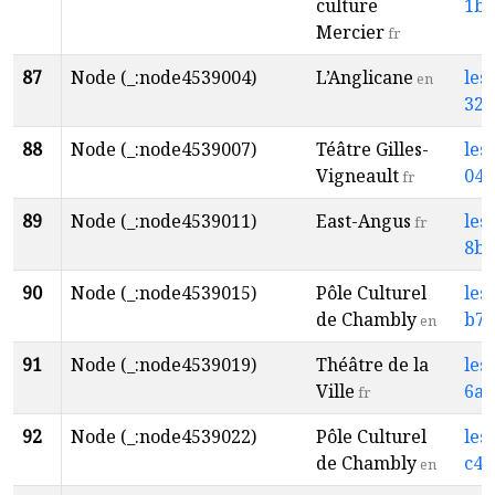
culture
1b0
Mercier
fr
87
Node (_:node4539004)
L’Anglicane
les
en
324
88
Node (_:node4539007)
Téâtre Gilles-
les
Vigneault
045
fr
89
Node (_:node4539011)
East-Angus
les
fr
8b2
90
Node (_:node4539015)
Pôle Culturel
les
de Chambly
b71
en
91
Node (_:node4539019)
Théâtre de la
les
Ville
6ad
fr
92
Node (_:node4539022)
Pôle Culturel
les
de Chambly
c4b
en