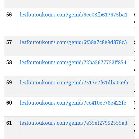
56
lesfoutoukours.com/genid/6ec08fb617675ba1
C
Cu
B
57
lesfoutoukours.com/genid/6f38a7c8e9d878c3
Sa
D
58
lesfoutoukours.com/genid/72ba5677753ff854
T
d
59
lesfoutoukours.com/genid/7517e7f61dba0a9b
Pa
Ar
60
lesfoutoukours.com/genid/7cc410ec78e422fc
Sa
Wo
61
lesfoutoukours.com/genid/7e35ef27952555ad
Ma
cu
M