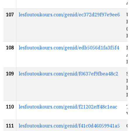
Ar
107
lesfoutoukours.com/genid/ec372d29f97e9ee6
U
B
(
Ha
108
lesfoutoukours.com/genid/edb5056d1fa3f5f4
M
Ar
D
109
lesfoutoukours.com/genid/f0637ef9fbea48c2
S
De
la
M
110
lesfoutoukours.com/genid/f21202eff48c1eac
Th
Vi
111
lesfoutoukours.com/genid/f41c0d46059941a5
C