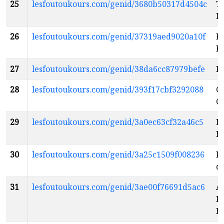
25
lesfoutoukours.com/genid/3680b50317d4504c
T
D
26
lesfoutoukours.com/genid/37319aed9020a10f
E
B
27
lesfoutoukours.com/genid/38da6cc87979befe
Pr
28
lesfoutoukours.com/genid/393f17cbf3292088
C
C
29
lesfoutoukours.com/genid/3a0ec63cf32a46c5
E
B
30
lesfoutoukours.com/genid/3a25c1509f008236
Pô
d
31
lesfoutoukours.com/genid/3ae00f76691d5ac6
A
F
B