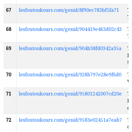
67
lesfoutoukours.com/genid/8f90ec783bf5fa71
T
T
68
lesfoutoukours.com/genid/904419e463d02c43
T
T
69
lesfoutoukours.com/genid/904b38fd0342a35a
T
Mi
S
70
lesfoutoukours.com/genid/928b797e28e9f6d0
Té
V
71
lesfoutoukours.com/genid/95801242007cd20e
T
L
d
72
lesfoutoukours.com/genid/9583e02451a7eab7
Te
G