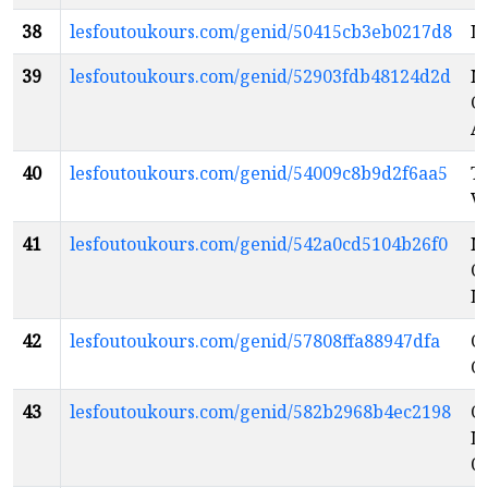
38
lesfoutoukours.com/genid/50415cb3eb0217d8
L’
39
lesfoutoukours.com/genid/52903fdb48124d2d
Ma
C
A
40
lesfoutoukours.com/genid/54009c8b9d2f6aa5
Té
V
41
lesfoutoukours.com/genid/542a0cd5104b26f0
Ma
Cu
L
42
lesfoutoukours.com/genid/57808ffa88947dfa
Ce
G
43
lesfoutoukours.com/genid/582b2968b4ec2198
Ce
L
Q