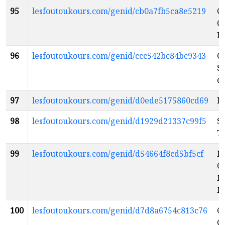
95
lesfoutoukours.com/genid/cb0a7fb5ca8e5219
C
Cu
D
96
lesfoutoukours.com/genid/ccc542bc84bc9343
C
Sa
de
97
lesfoutoukours.com/genid/d0ede5175860cd69
L’
98
lesfoutoukours.com/genid/d1929d21337c99f5
Si
T
99
lesfoutoukours.com/genid/d54664f8cd5bf5cf
Ma
C
M
N
100
lesfoutoukours.com/genid/d7d8a6754c813c76
C
Cu