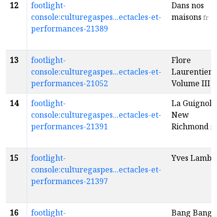
12
footlight-
Dans nos
console:culturegaspes...ectacles-et-
maisons
fr
performances-21389
13
footlight-
Flore
console:culturegaspes...ectacles-et-
Laurentienn
performances-21052
Volume III
fr
14
footlight-
La Guignolé
console:culturegaspes...ectacles-et-
New
performances-21391
Richmond
fr
15
footlight-
Yves Lambe
console:culturegaspes...ectacles-et-
performances-21397
16
footlight-
Bang Bang
f