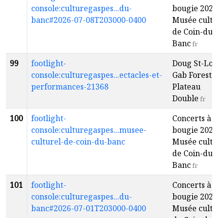
console:culturegaspes...du-
bougie 2026
banc#2026-07-08T203000-0400
Musée cultu
de Coin-du-
Banc
fr
99
footlight-
Doug St-Lou
console:culturegaspes...ectacles-et-
Gab Forest -
performances-21368
Plateau
Double
fr
100
footlight-
Concerts à l
console:culturegaspes...musee-
bougie 2026
culturel-de-coin-du-banc
Musée cultu
de Coin-du-
Banc
fr
101
footlight-
Concerts à l
console:culturegaspes...du-
bougie 2026
banc#2026-07-01T203000-0400
Musée cultu