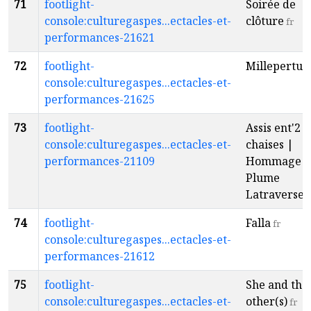
71
footlight-
Soirée de
console:culturegaspes...ectacles-et-
clôture
fr
performances-21621
72
footlight-
Millepertuis
console:culturegaspes...ectacles-et-
performances-21625
73
footlight-
Assis ent'2
console:culturegaspes...ectacles-et-
chaises |
performances-21109
Hommage à
Plume
Latraverse
f
74
footlight-
Falla
fr
console:culturegaspes...ectacles-et-
performances-21612
75
footlight-
She and the
console:culturegaspes...ectacles-et-
other(s)
fr