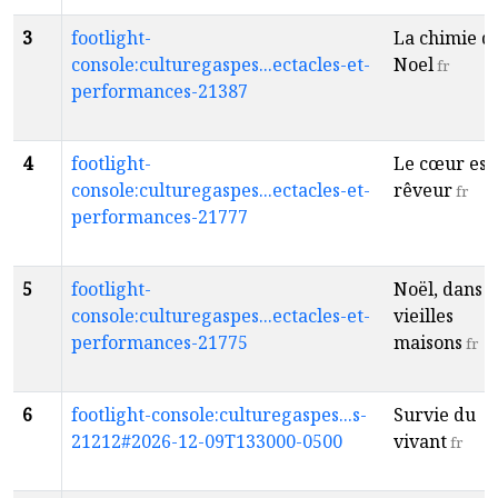
3
footlight-
La chimie d
console:culturegaspes...ectacles-et-
Noel
fr
performances-21387
4
footlight-
Le cœur est
console:culturegaspes...ectacles-et-
rêveur
fr
performances-21777
5
footlight-
Noël, dans 
console:culturegaspes...ectacles-et-
vieilles
performances-21775
maisons
fr
6
footlight-console:culturegaspes...s-
Survie du
21212#2026-12-09T133000-0500
vivant
fr