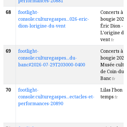
performances-20881
68
footlight-
Concerts à l
console:culturegaspes...026-eric-
bougie 2026 
dion-lorigine-du-vent
Éric Dion -
L'origine du
vent
fr
69
footlight-
Concerts à l
console:culturegaspes...du-
bougie 2026
banc#2026-07-29T203000-0400
Musée cultu
de Coin-du-
Banc
fr
70
footlight-
Lilas l'bon
console:culturegaspes...ectacles-et-
temps
fr
performances-20890