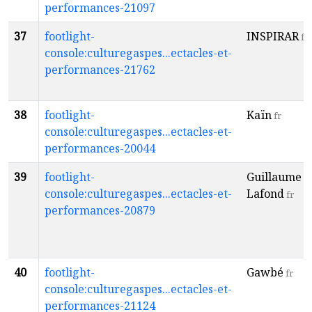
performances-21097
37
footlight-
INSPIRAR
fr
console:culturegaspes...ectacles-et-
performances-21762
38
footlight-
Kaïn
fr
console:culturegaspes...ectacles-et-
performances-20044
39
footlight-
Guillaume
console:culturegaspes...ectacles-et-
Lafond
fr
performances-20879
40
footlight-
Gawbé
fr
console:culturegaspes...ectacles-et-
performances-21124