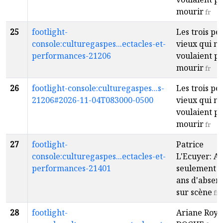
mourir
fr
25
footlight-
Les trois pet
console:culturegaspes...ectacles-et-
vieux qui ne
performances-21206
voulaient p
mourir
fr
26
footlight-console:culturegaspes...s-
Les trois pet
21206#2026-11-04T083000-0500
vieux qui ne
voulaient p
mourir
fr
27
footlight-
Patrice
console:culturegaspes...ectacles-et-
L'Ecuyer: A
performances-21401
seulement 3
ans d'absen
sur scène
fr
28
footlight-
Ariane Roy 