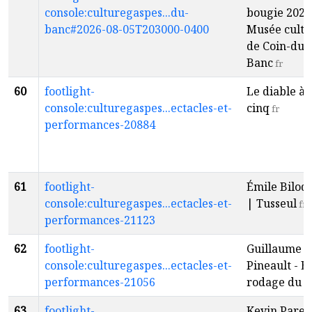
console:culturegaspes...du-
bougie 2026
banc#2026-08-05T203000-0400
Musée cultu
de Coin-du-
Banc
fr
60
footlight-
Le diable à
console:culturegaspes...ectacles-et-
cinq
fr
performances-20884
61
footlight-
Émile Bilod
console:culturegaspes...ectacles-et-
| Tusseul
fr
performances-21123
62
footlight-
Guillaume
console:culturegaspes...ectacles-et-
Pineault - E
performances-21056
rodage du 3
63
footlight-
Kevin Paren