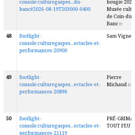
console:culturegaspes...du-
bougie 2026
banc#2026-08-19T203000-0400
Musée cultu
de Coin-du-
Banc
fr
48
footlight-
Sam Vignea
console:culturegaspes...ectacles-et-
performances-20900
49
footlight-
Pierre
console:culturegaspes...ectacles-et-
Michaud
fr
performances-20896
50
footlight-
PRÉ-GRIMA
console:culturegaspes...ectacles-et-
TOUT FEU
fr
performances-21119