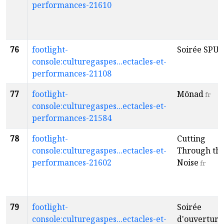
performances-21610
76
footlight-
Soirée SPU
console:culturegaspes...ectacles-et-
performances-21108
77
footlight-
Mōnad
fr
console:culturegaspes...ectacles-et-
performances-21584
78
footlight-
Cutting
console:culturegaspes...ectacles-et-
Through th
performances-21602
Noise
fr
79
footlight-
Soirée
console:culturegaspes...ectacles-et-
d'ouverture