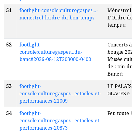
51
footlight-console:culturegaspes...-
Ménestrel -
menestrel-lordre-du-bon-temps
L'Ordre du 
temps
fr
52
footlight-
Concerts à l
console:culturegaspes...du-
bougie 2026
banc#2026-08-12T203000-0400
Musée cultu
de Coin-du-
Banc
fr
53
footlight-
LE PALAIS 
console:culturegaspes...ectacles-et-
GLACES
fr
performances-21009
54
footlight-
Feu toute !
f
console:culturegaspes...ectacles-et-
performances-20873