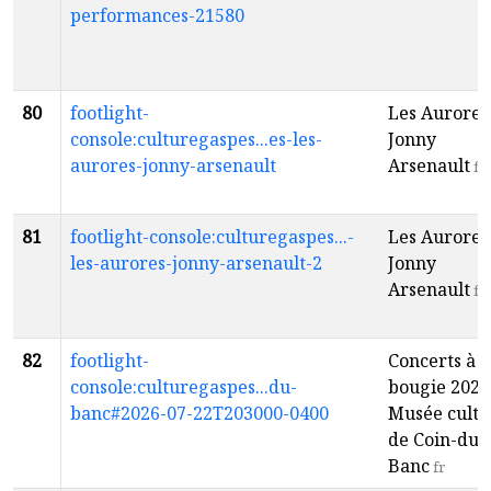
performances-21580
80
footlight-
Les Aurores
console:culturegaspes...es-les-
Jonny
aurores-jonny-arsenault
Arsenault
fr
81
footlight-console:culturegaspes...-
Les Aurores
les-aurores-jonny-arsenault-2
Jonny
Arsenault
fr
82
footlight-
Concerts à l
console:culturegaspes...du-
bougie 2026
banc#2026-07-22T203000-0400
Musée cultu
de Coin-du-
Banc
fr