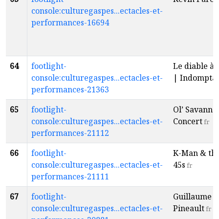
console:culturegaspes...ectacles-et-
performances-16694
64
footlight-
Le diable à 
console:culturegaspes...ectacles-et-
| Indompta
performances-21363
65
footlight-
Ol’ Savanna
console:culturegaspes...ectacles-et-
Concert
fr
performances-21112
66
footlight-
K-Man & th
console:culturegaspes...ectacles-et-
45s
fr
performances-21111
67
footlight-
Guillaume
console:culturegaspes...ectacles-et-
Pineault
fr