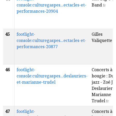
console:culturegaspes...ectacles-et-
Band
fr
performances-20904
45
footlight-
Gilles
console:culturegaspes...ectacles-et-
Valiquette
fr
performances-20877
46
footlight-
Concerts à l
console:culturegaspes...deslauriers-
bougie : Du
et-marianne-trudel
jazz - Zoé J
Deslauriers 
Marianne
Trudel
fr
47
footlight-
Concerts à l