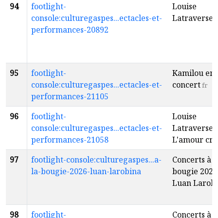
94
footlight-
Louise
console:culturegaspes...ectacles-et-
Latraverse
f
performances-20892
95
footlight-
Kamilou en
console:culturegaspes...ectacles-et-
concert
fr
performances-21105
96
footlight-
Louise
console:culturegaspes...ectacles-et-
Latraverse -
performances-21058
L'amour cri
97
footlight-console:culturegaspes...a-
Concerts à l
la-bougie-2026-luan-larobina
bougie 2026 
Luan Larob
98
footlight-
Concerts à l