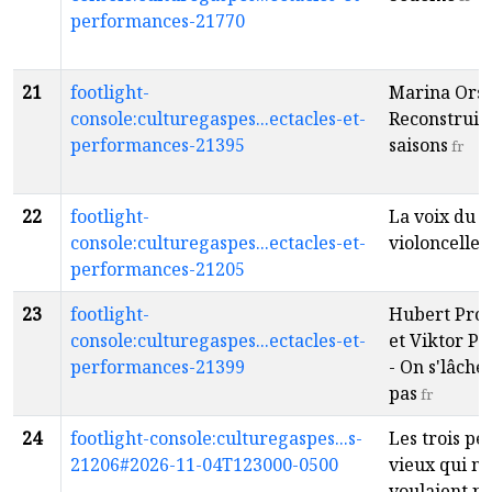
performances-21770
21
footlight-
Marina Orsi
console:culturegaspes...ectacles-et-
Reconstruire
performances-21395
saisons
fr
22
footlight-
La voix du
console:culturegaspes...ectacles-et-
violoncelle
f
performances-21205
23
footlight-
Hubert Prou
console:culturegaspes...ectacles-et-
et Viktor Pr
performances-21399
- On s'lâche
pas
fr
24
footlight-console:culturegaspes...s-
Les trois pet
21206#2026-11-04T123000-0500
vieux qui ne
voulaient p