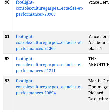
90
footlight-
Vince Lemi
console:culturegaspes...ectacles-et-
performances-20906
91
footlight-
Vince Lemir
console:culturegaspes...ectacles-et-
À la bonne
performances-21366
place
fr
92
footlight-
THE
console:culturegaspes...ectacles-et-
MOONTUN
performances-21211
93
footlight-
Martin Giro
console:culturegaspes...ectacles-et-
Hommage à
performances-20894
Richard
Desjardins
f