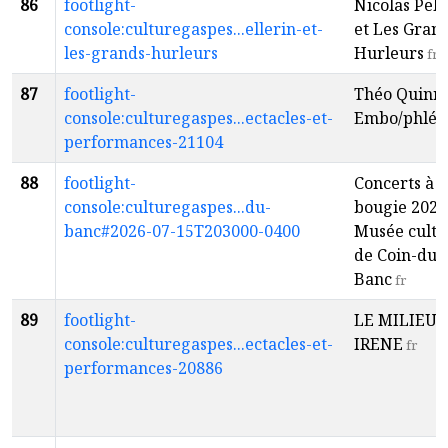
86
footlight-
Nicolas Pell
console:culturegaspes...ellerin-et-
et Les Gran
les-grands-hurleurs
Hurleurs
fr
87
footlight-
Théo Quinn
console:culturegaspes...ectacles-et-
Embo/phléb
performances-21104
88
footlight-
Concerts à l
console:culturegaspes...du-
bougie 2026
banc#2026-07-15T203000-0400
Musée cultu
de Coin-du-
Banc
fr
89
footlight-
LE MILIEU 
console:culturegaspes...ectacles-et-
IRENE
fr
performances-20886