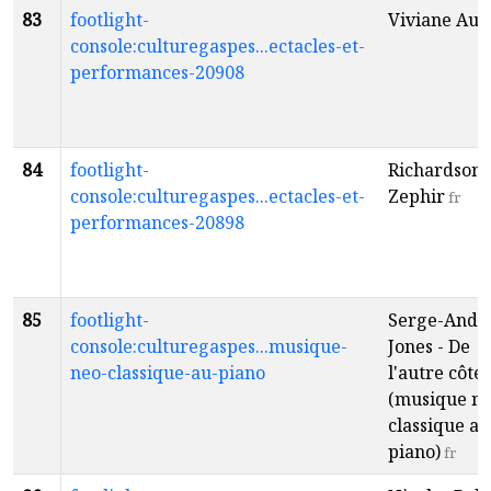
83
footlight-
Viviane Aud
console:culturegaspes...ectacles-et-
performances-20908
84
footlight-
Richardson
console:culturegaspes...ectacles-et-
Zephir
fr
performances-20898
85
footlight-
Serge-Andr
console:culturegaspes...musique-
Jones - De
neo-classique-au-piano
l'autre côté
(musique né
classique au
piano)
fr