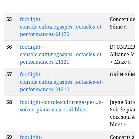
55
footlight-
Concert de 
console:culturegaspes...ectacles-et-
Sémé
fr
performances-21120
56
footlight-
DJ UNPIER 
console:culturegaspes...ectacles-et-
Alliance S
performances-21121
+ Maze
fr
57
footlight-
GRÈN SÉMÉ
console:culturegaspes...ectacles-et-
performances-21210
58
footlight-console:culturegaspes...n-
Jayne Sutton
soiree-piano-voix-soul-blues
Soirée pian
voix soul &
blues
fr
59
footlight-
Concerts à l