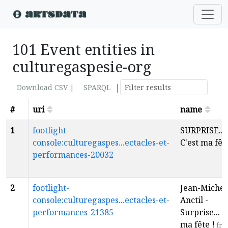
101 Event entities in
culturegaspesie-org
|
Download CSV |
SPARQL
#
uri
name
1
footlight-
SURPRISE...
console:culturegaspes...ectacles-et-
C'est ma fêt
performances-20032
2
footlight-
Jean-Michel
console:culturegaspes...ectacles-et-
Anctil -
performances-21385
Surprise... C
ma fête !
fr