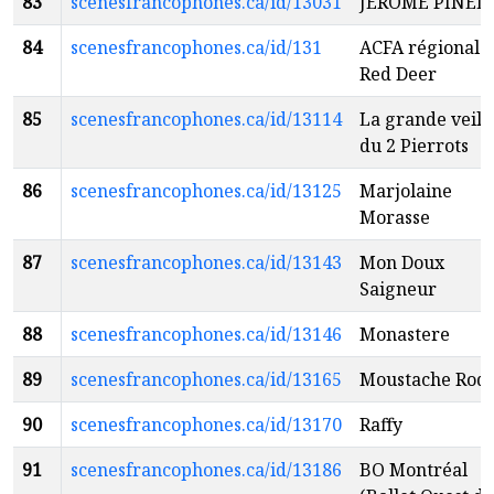
83
scenesfrancophones.ca/id/13031
JÉRÔME PINEL
84
scenesfrancophones.ca/id/131
ACFA régionale
Red Deer
85
scenesfrancophones.ca/id/13114
La grande veill
du 2 Pierrots
86
scenesfrancophones.ca/id/13125
Marjolaine
Morasse
87
scenesfrancophones.ca/id/13143
Mon Doux
Saigneur
88
scenesfrancophones.ca/id/13146
Monastere
89
scenesfrancophones.ca/id/13165
Moustache Rod
90
scenesfrancophones.ca/id/13170
Raffy
91
scenesfrancophones.ca/id/13186
BO Montréal