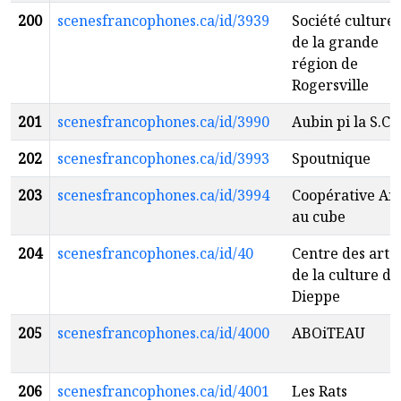
200
scenesfrancophones.ca/id/3939
Société culturel
de la grande
région de
Rogersville
201
scenesfrancophones.ca/id/3990
Aubin pi la S.C.B
202
scenesfrancophones.ca/id/3993
Spoutnique
203
scenesfrancophones.ca/id/3994
Coopérative Air
au cube
204
scenesfrancophones.ca/id/40
Centre des arts 
de la culture de
Dieppe
205
scenesfrancophones.ca/id/4000
ABOiTEAU
206
scenesfrancophones.ca/id/4001
Les Rats