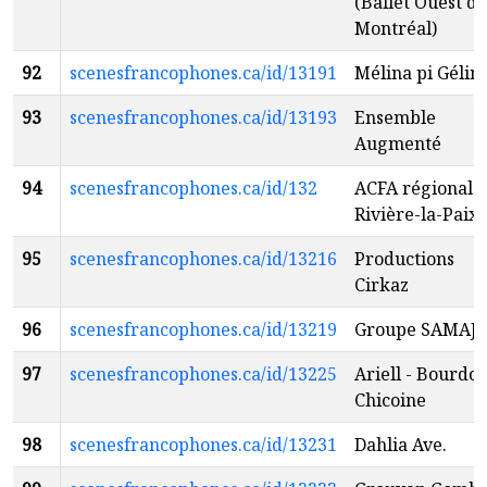
(Ballet Ouest de
Montréal)
92
scenesfrancophones.ca/id/13191
Mélina pi Gélin
93
scenesfrancophones.ca/id/13193
Ensemble
Augmenté
94
scenesfrancophones.ca/id/132
ACFA régionale
Rivière-la-Paix
95
scenesfrancophones.ca/id/13216
Productions
Cirkaz
96
scenesfrancophones.ca/id/13219
Groupe SAMAJ
97
scenesfrancophones.ca/id/13225
Ariell - Bourdon
Chicoine
98
scenesfrancophones.ca/id/13231
Dahlia Ave.