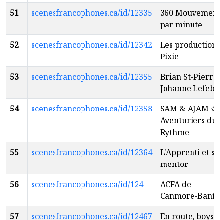
51
scenesfrancophones.ca/id/12335
360 Mouvement
par minute
52
scenesfrancophones.ca/id/12342
Les productions
Pixie
53
scenesfrancophones.ca/id/12355
Brian St-Pierre 
Johanne Lefebv
54
scenesfrancophones.ca/id/12358
SAM & AJAM ✩
Aventuriers du
Rythme
55
scenesfrancophones.ca/id/12364
L'Apprenti et s
mentor
56
scenesfrancophones.ca/id/124
ACFA de
Canmore-Banff
57
scenesfrancophones.ca/id/12467
En route, boys