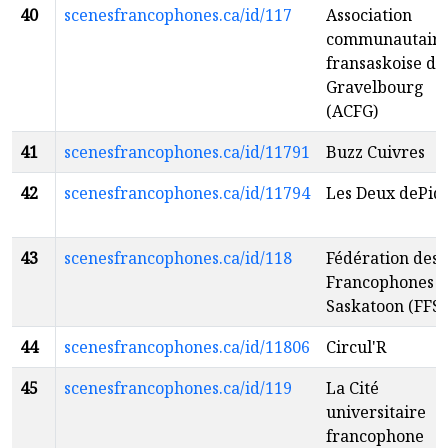
40
scenesfrancophones.ca/id/117
Association
communautair
fransaskoise de
Gravelbourg
(ACFG)
41
scenesfrancophones.ca/id/11791
Buzz Cuivres
42
scenesfrancophones.ca/id/11794
Les Deux dePiq
43
scenesfrancophones.ca/id/118
Fédération des
Francophones 
Saskatoon (FFS)
44
scenesfrancophones.ca/id/11806
Circul'R
45
scenesfrancophones.ca/id/119
La Cité
universitaire
francophone