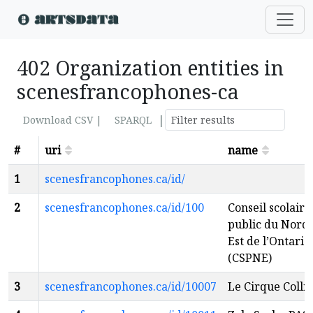
402 Organization entities in
scenesfrancophones-ca
|
Download CSV |
SPARQL
#
uri
name
1
scenesfrancophones.ca/id/
2
scenesfrancophones.ca/id/100
Conseil scolaire
public du Nord-
Est de l’Ontario
(CSPNE)
3
scenesfrancophones.ca/id/10007
Le Cirque Collin