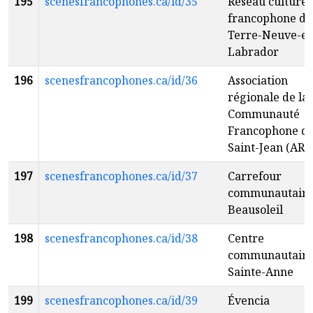
195
scenesfrancophones.ca/id/35
Réseau culturel
francophone de
Terre-Neuve-et
Labrador
196
scenesfrancophones.ca/id/36
Association
régionale de la
Communauté
Francophone d
Saint-Jean (ARC
197
scenesfrancophones.ca/id/37
Carrefour
communautair
Beausoleil
198
scenesfrancophones.ca/id/38
Centre
communautair
Sainte-Anne
199
scenesfrancophones.ca/id/39
Évencia