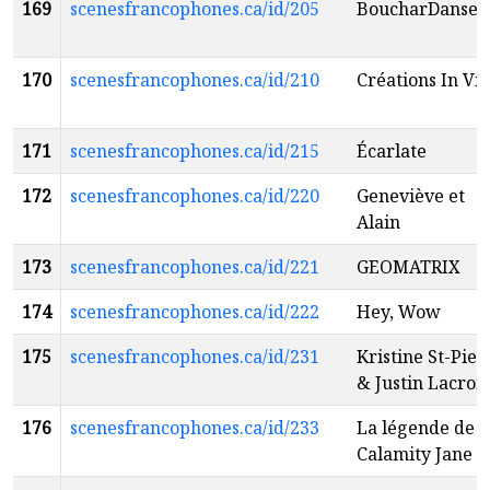
169
scenesfrancophones.ca/id/205
BoucharDanse
170
scenesfrancophones.ca/id/210
Créations In Vi
171
scenesfrancophones.ca/id/215
Écarlate
172
scenesfrancophones.ca/id/220
Geneviève et
Alain
173
scenesfrancophones.ca/id/221
GEOMATRIX
174
scenesfrancophones.ca/id/222
Hey, Wow
175
scenesfrancophones.ca/id/231
Kristine St-Pier
& Justin Lacroi
176
scenesfrancophones.ca/id/233
La légende de
Calamity Jane