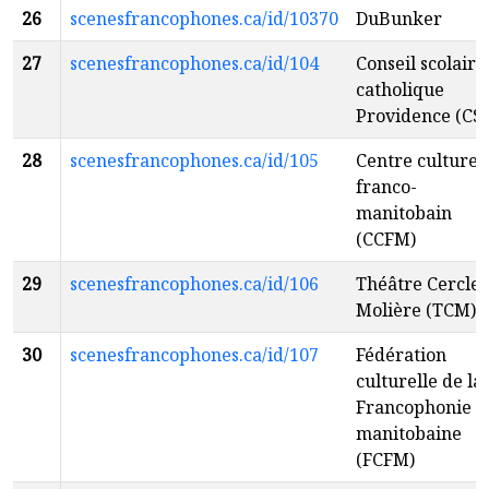
26
scenesfrancophones.ca/id/10370
DuBunker
27
scenesfrancophones.ca/id/104
Conseil scolaire
catholique
Providence (CS
28
scenesfrancophones.ca/id/105
Centre culturel
franco-
manitobain
(CCFM)
29
scenesfrancophones.ca/id/106
Théâtre Cercle
Molière (TCM)
30
scenesfrancophones.ca/id/107
Fédération
culturelle de la
Francophonie
manitobaine
(FCFM)