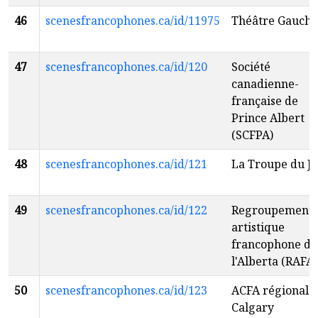
46
scenesfrancophones.ca/id/11975
Théâtre Gauche
47
scenesfrancophones.ca/id/120
Société
canadienne-
française de
Prince Albert
(SCFPA)
48
scenesfrancophones.ca/id/121
La Troupe du J
49
scenesfrancophones.ca/id/122
Regroupement
artistique
francophone de
l'Alberta (RAFA)
50
scenesfrancophones.ca/id/123
ACFA régionale
Calgary