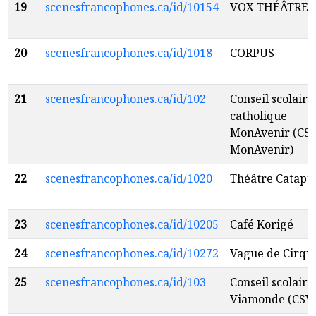
19
scenesfrancophones.ca/id/10154
VOX THÉÂTRE
20
scenesfrancophones.ca/id/1018
CORPUS
21
scenesfrancophones.ca/id/102
Conseil scolaire
catholique
MonAvenir (CS
MonAvenir)
22
scenesfrancophones.ca/id/1020
Théâtre Catapu
23
scenesfrancophones.ca/id/10205
Café Korigé
24
scenesfrancophones.ca/id/10272
Vague de Cirqu
25
scenesfrancophones.ca/id/103
Conseil scolaire
Viamonde (CSV