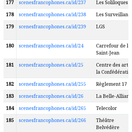
177
scenesfrancophones.ca/id/237
Les Soliloques
178
scenesfrancophones.ca/id/238
Les Surveillant
179
scenesfrancophones.ca/id/239
LGS
180
scenesfrancophones.ca/id/24
Carrefour de l’I
Saint-Jean
181
scenesfrancophones.ca/id/25
Centre des arts
la Confédératio
182
scenesfrancophones.ca/id/255
Règlement 17
183
scenesfrancophones.ca/id/26
La Belle-Allian
184
scenesfrancophones.ca/id/265
Telecolor
185
scenesfrancophones.ca/id/266
Théâtre
Belvédère