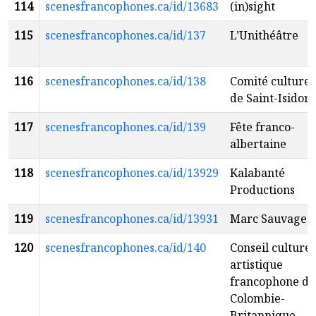
114
scenesfrancophones.ca/id/13683
(in)sight
115
scenesfrancophones.ca/id/137
L’Unithéâtre
116
scenesfrancophones.ca/id/138
Comité culturel
de Saint-Isidore
117
scenesfrancophones.ca/id/139
Fête franco-
albertaine
118
scenesfrancophones.ca/id/13929
Kalabanté
Productions
119
scenesfrancophones.ca/id/13931
Marc Sauvagea
120
scenesfrancophones.ca/id/140
Conseil culturel
artistique
francophone de
Colombie-
Britannique