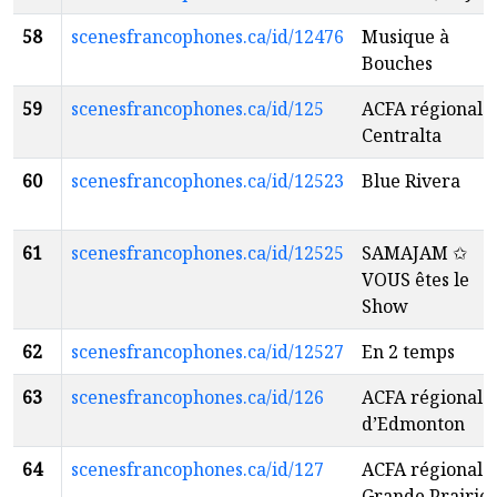
58
scenesfrancophones.ca/id/12476
Musique à
Bouches
59
scenesfrancophones.ca/id/125
ACFA régionale
Centralta
60
scenesfrancophones.ca/id/12523
Blue Rivera
61
scenesfrancophones.ca/id/12525
SAMAJAM ✩
VOUS êtes le
Show
62
scenesfrancophones.ca/id/12527
En 2 temps
63
scenesfrancophones.ca/id/126
ACFA régionale
d’Edmonton
64
scenesfrancophones.ca/id/127
ACFA régionale
Grande Prairie