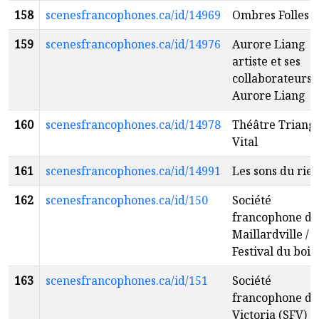
158
scenesfrancophones.ca/id/14969
Ombres Folles
159
scenesfrancophones.ca/id/14976
Aurore Liang
artiste et ses
collaborateurs
Aurore Liang
160
scenesfrancophones.ca/id/14978
Théâtre Triang
Vital
161
scenesfrancophones.ca/id/14991
Les sons du rie
162
scenesfrancophones.ca/id/150
Société
francophone de
Maillardville /
Festival du bois
163
scenesfrancophones.ca/id/151
Société
francophone de
Victoria (SFV)