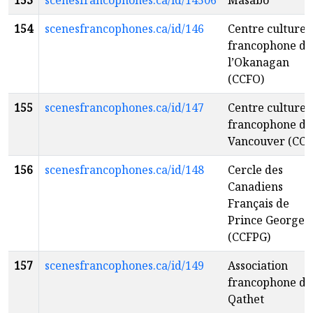
153
scenesfrancophones.ca/id/14506
Masabo
154
scenesfrancophones.ca/id/146
Centre culturel
francophone de
l’Okanagan
(CCFO)
155
scenesfrancophones.ca/id/147
Centre culturel
francophone de
Vancouver (CCF
156
scenesfrancophones.ca/id/148
Cercle des
Canadiens
Français de
Prince George
(CCFPG)
157
scenesfrancophones.ca/id/149
Association
francophone de
Qathet