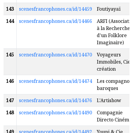
143
scenesfrancophones.ca/id/14459
Foutiyayaï
144
scenesfrancophones.ca/id/14466
ARFI (Associati
à la Recherche
d'un Folklore
Imaginaire)
145
scenesfrancophones.ca/id/14470
Voyageurs
Immobiles, Cie 
création
146
scenesfrancophones.ca/id/14474
Les compagnon
baroques
147
scenesfrancophones.ca/id/14476
L'Artishow
148
scenesfrancophones.ca/id/14490
Compagnie
Directo Cinéma
149
scenesfrancophones.ca/id/14492
Youpi & Cie