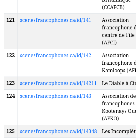
(CCAFCB)
121
scenesfrancophones.ca/id/141
Association
francophone du
centre de l'île
(AFCI)
122
scenesfrancophones.ca/id/142
Association
francophone de
Kamloops (AFK)
123
scenesfrancophones.ca/id/14211
Le Diable à Cin
124
scenesfrancophones.ca/id/143
Association des
francophones d
Kootenays Oues
(AFKO)
125
scenesfrancophones.ca/id/14348
Les Incomplète