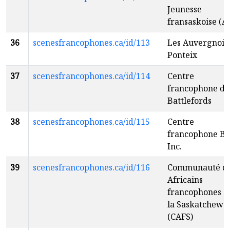
Jeunesse
fransaskoise (AJ
36
scenesfrancophones.ca/id/113
Les Auvergnois
Ponteix
37
scenesfrancophones.ca/id/114
Centre
francophone de
Battlefords
38
scenesfrancophones.ca/id/115
Centre
francophone B
Inc.
39
scenesfrancophones.ca/id/116
Communauté d
Africains
francophones d
la Saskatchewa
(CAFS)