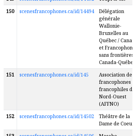
150
scenesfrancophones.ca/id/14494
Délégation
générale
Wallonie-
Bruxelles au
Québec / Canad
et Francophoni
sans frontières
Canada-Québec
151
scenesfrancophones.ca/id/145
Association des
francophones e
francophiles du
Nord-Ouest
(AFFNO)
152
scenesfrancophones.ca/id/14502
Théâtre de la
Dame de Coeur