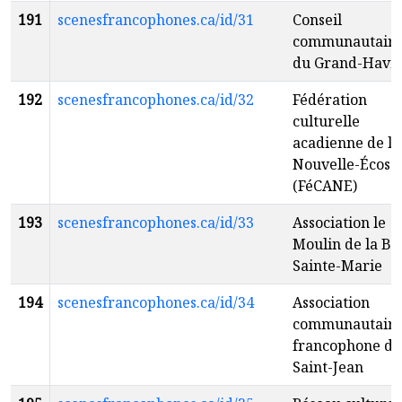
191
scenesfrancophones.ca/id/31
Conseil
communautair
du Grand-Havr
192
scenesfrancophones.ca/id/32
Fédération
culturelle
acadienne de la
Nouvelle-Écoss
(FéCANE)
193
scenesfrancophones.ca/id/33
Association le
Moulin de la Ba
Sainte-Marie
194
scenesfrancophones.ca/id/34
Association
communautair
francophone de
Saint-Jean