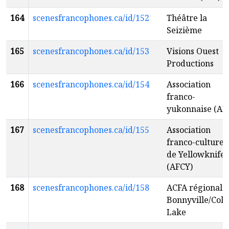
164
scenesfrancophones.ca/id/152
Théâtre la
Seizième
165
scenesfrancophones.ca/id/153
Visions Ouest
Productions
166
scenesfrancophones.ca/id/154
Association
franco-
yukonnaise (AF
167
scenesfrancophones.ca/id/155
Association
franco-culturel
de Yellowknife
(AFCY)
168
scenesfrancophones.ca/id/158
ACFA régionale
Bonnyville/Cold
Lake