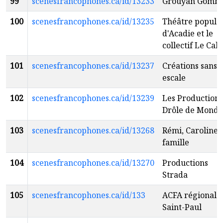
99
scenesfrancophones.ca/id/13233
Grouyan Gomb
100
scenesfrancophones.ca/id/13235
Théâtre popula
d'Acadie et le
collectif Le Cah
101
scenesfrancophones.ca/id/13237
Créations sans
escale
102
scenesfrancophones.ca/id/13239
Les Productions
Drôle de Monde
103
scenesfrancophones.ca/id/13268
Rémi, Caroline 
famille
104
scenesfrancophones.ca/id/13270
Productions
Strada
105
scenesfrancophones.ca/id/133
ACFA régionale
Saint-Paul