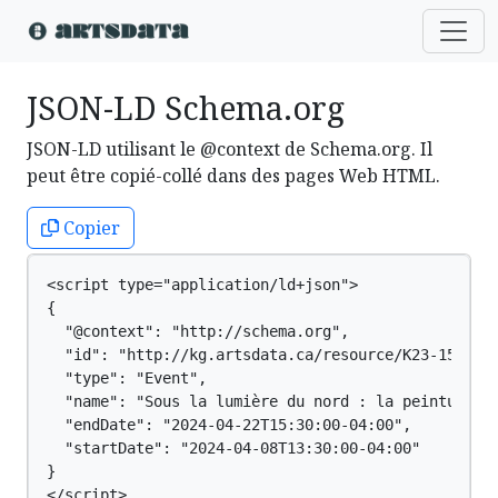
JSON-LD Schema.org
JSON-LD utilisant le @context de Schema.org. Il
peut être copié-collé dans des pages Web HTML.
Copier
<script type="application/ld+json">

{

  "@context": "http://schema.org",

  "id": "http://kg.artsdata.ca/resource/K23-1511",

  "type": "Event",

  "name": "Sous la lumière du nord : la peinture sc
  "endDate": "2024-04-22T15:30:00-04:00",

  "startDate": "2024-04-08T13:30:00-04:00"

}

</script>