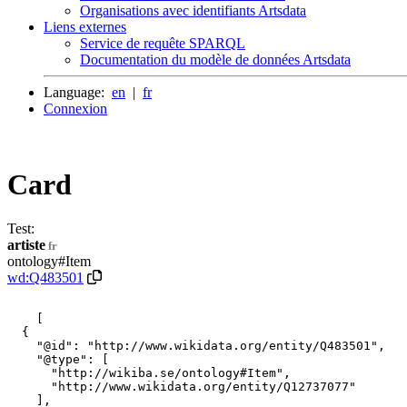
Organisations avec identifiants Artsdata
Liens externes
Service de requête SPARQL
Documentation du modèle de données Artsdata
Language:
en
|
fr
Connexion
Card
Test:
artiste
fr
ontology#Item
wd:Q483501
    [

  {

    "@id": "http://www.wikidata.org/entity/Q483501",

    "@type": [

      "http://wikiba.se/ontology#Item",

      "http://www.wikidata.org/entity/Q12737077"

    ],
