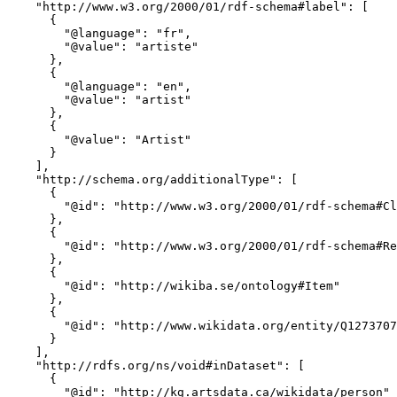
    "http://www.w3.org/2000/01/rdf-schema#label": [

      {

        "@language": "fr",

        "@value": "artiste"

      },

      {

        "@language": "en",

        "@value": "artist"

      },

      {

        "@value": "Artist"

      }

    ],

    "http://schema.org/additionalType": [

      {

        "@id": "http://www.w3.org/2000/01/rdf-schema#Cl
      },

      {

        "@id": "http://www.w3.org/2000/01/rdf-schema#Re
      },

      {

        "@id": "http://wikiba.se/ontology#Item"

      },

      {

        "@id": "http://www.wikidata.org/entity/Q1273707
      }

    ],

    "http://rdfs.org/ns/void#inDataset": [

      {

        "@id": "http://kg.artsdata.ca/wikidata/person"
