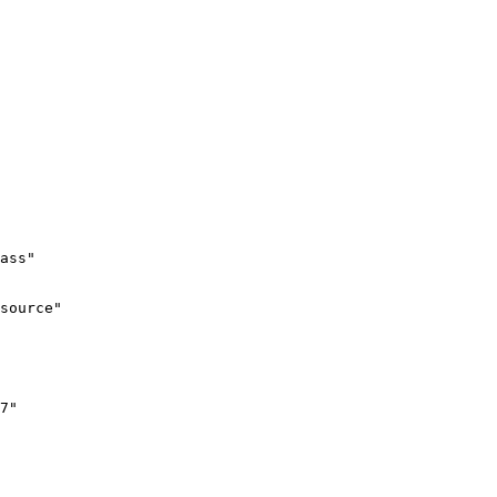
ass"

source"

7"
