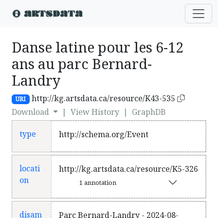
Danse latine pour les 6-12
ans au parc Bernard-
Landry
http://kg.artsdata.ca/resource/K43-535
URI
Download
|
View History
|
GraphDB
type
http://schema.org/Event
locati
http://kg.artsdata.ca/resource/K5-326
on
1 annotation
disam
Parc Bernard-Landry - 2024-08-