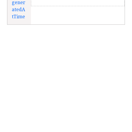
gener
atedA
tTime