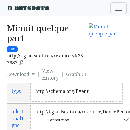
Minuit quelque
part
URI
http://kg.artsdata.ca/resource/K23-
2683
View
Download
|
|
GraphDB
History
type
http://schema.org/Event
additi
http://kg.artsdata.ca/resource/DancePerf
onalT
1 annotation
ype