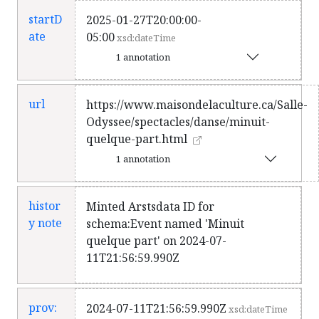
spectacle redessine les différentes
startD
2025-01-27T20:00:00-
façons de vivre la nuit, partant à la
ate
05:00
xsd:dateTime
rencontre de l’art, de la finesse, et de
1 annotation
l’éblouissant. La montée atteint son
apogée dans un vocabulaire
chorégraphique exigeant, aussi
url
https://www.maisondelaculture.ca/Salle-
puissant que fascinant. Battant au
Odyssee/spectacles/danse/minuit-
rythme d’une musique électrisante,
quelque-part.html
le spectacle rappelle qu’il est
1 annotation
toujours l’heure de danser et rêver,
puisqu’il est toujours Minuit quelque
part.
fr
histor
Minted Arstsdata ID for
y note
schema:Event named 'Minuit
quelque part' on 2024-07-
11T21:56:59.990Z
prov:
2024-07-11T21:56:59.990Z
xsd:dateTime