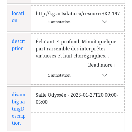
locati
http://kg.artsdata.ca/resource/K2-197
on
1 annotation
descri
Éclatant et profond, Minuit quelque
ption
part rassemble des interprètes
virtuoses et huit chorégraphes
québécois d’exception autour de ce
Read more ↓
besoin mystérieux de bouger quand
1 annotation
la nuit nous enveloppe. La nuit bat
au rythme des rencontres, des
lumières et des frontières qui
disam
Salle Odyssée - 2025-01-27T20:00:00-
s’effritent pour révéler nos vérités.
bigua
05:00
Distillant le pouvoir rassembleur de
tingD
la danse, Minuit quelque part est un
escrip
voyage tout en mouvement produit
tion
par le label de danse CAPAS. Dans