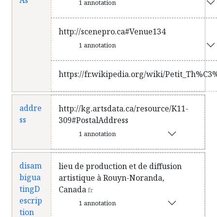
As
1 annotation
http://scenepro.ca#Venue134
1 annotation
https://fr.wikipedia.org/wiki/Petit_Th
addre
http://kg.artsdata.ca/resource/K11-
ss
309#PostalAddress
1 annotation
disam
lieu de production et de diffusion
bigua
artistique à Rouyn-Noranda,
tingD
Canada
fr
escrip
1 annotation
tion