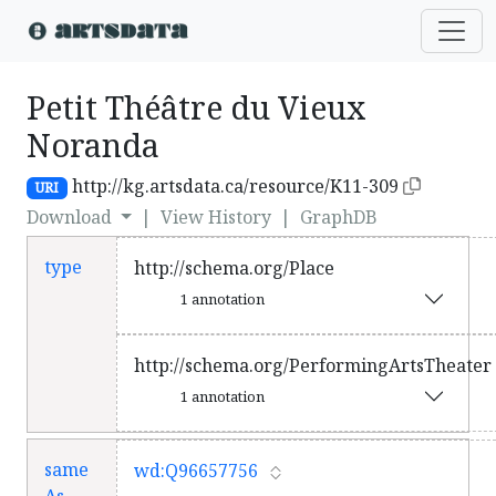
Petit Théâtre du Vieux
Noranda
http://kg.artsdata.ca/resource/K11-309
URI
Download
|
View History
|
GraphDB
type
http://schema.org/Place
1 annotation
http://schema.org/PerformingArtsTheater
1 annotation
same
wd:Q96657756