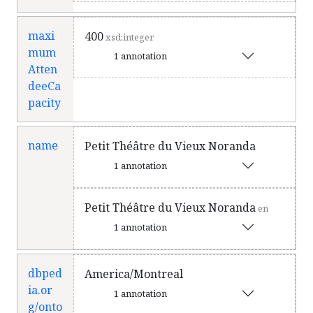
maxi
400
xsd:integer
mum
1 annotation
Atten
deeCa
pacity
name
Petit Théâtre du Vieux Noranda
1 annotation
Petit Théâtre du Vieux Noranda
en
1 annotation
dbped
America/Montreal
ia.or
1 annotation
g/onto