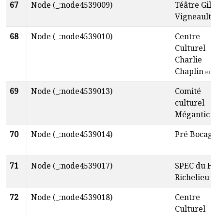
67
Node (_:node4539009)
Téâtre Gill
Vigneault
f
68
Node (_:node4539010)
Centre
Culturel
Charlie
Chaplin
en
69
Node (_:node4539013)
Comité
culturel
Mégantic
fr
70
Node (_:node4539014)
Pré Bocage
71
Node (_:node4539017)
SPEC du Ha
Richelieu
e
72
Node (_:node4539018)
Centre
Culturel