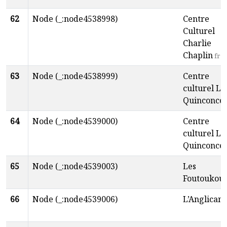
62
Node (_:node4538998)
Centre
Culturel
Charlie
Chaplin
fr
63
Node (_:node4538999)
Centre
culturel Le
Quinconce
64
Node (_:node4539000)
Centre
culturel Le
Quinconce
65
Node (_:node4539003)
Les
Foutoukou
66
Node (_:node4539006)
L’Anglican