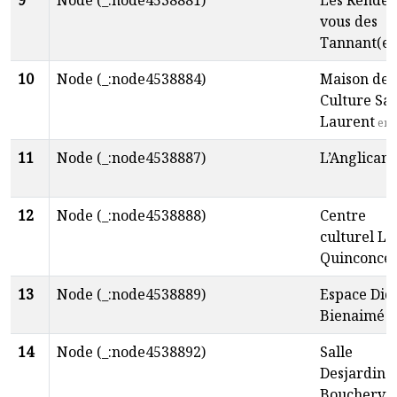
9
Node (_:node4538881)
Les Rendez
vous des
Tannant(e)
10
Node (_:node4538884)
Maison de 
Culture Sai
Laurent
en
11
Node (_:node4538887)
L’Anglican
12
Node (_:node4538888)
Centre
culturel Le
Quinconce
13
Node (_:node4538889)
Espace Did
Bienaimé
fr
14
Node (_:node4538892)
Salle
Desjardins
Bouchervil