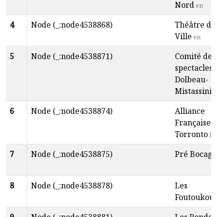
Nord
en
4
Node (_:node4538868)
Théâtre de 
Ville
en
5
Node (_:node4538871)
Comité des
spectacles
Dolbeau-
Mistassini
f
6
Node (_:node4538874)
Alliance
Française 
Torronto
fr
7
Node (_:node4538875)
Pré Bocage
8
Node (_:node4538878)
Les
Foutoukou