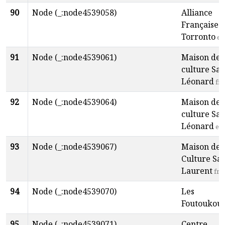
90
Node (_:node4539058)
Alliance
Française 
Torronto
en
91
Node (_:node4539061)
Maison de 
culture Sai
Léonard
fr
92
Node (_:node4539064)
Maison de 
culture Sai
Léonard
en
93
Node (_:node4539067)
Maison de 
Culture Sai
Laurent
fr
94
Node (_:node4539070)
Les
Foutoukou
95
Node (_:node4539071)
Centre