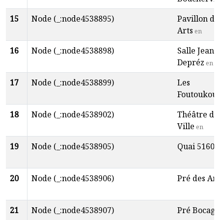
15
Node (_:node4538895)
Pavillon de
Arts
en
16
Node (_:node4538898)
Salle Jean
Depréz
en
17
Node (_:node4538899)
Les
Foutoukou
18
Node (_:node4538902)
Théâtre de 
Ville
en
19
Node (_:node4538905)
Quai 5160
e
20
Node (_:node4538906)
Pré des Art
21
Node (_:node4538907)
Pré Bocage