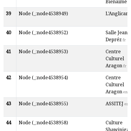
Bienaimé
e
39
Node (_:node4538949)
L’Anglican
40
Node (_:node4538952)
Salle Jean
Depréz
fr
41
Node (_:node4538953)
Centre
Culturel
Aragon
fr
42
Node (_:node4538954)
Centre
Culturel
Aragon
en
43
Node (_:node4538955)
ASSITEJ
en
44
Node (_:node4538958)
Culture
Shawiniga