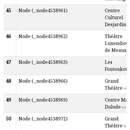
45
Node (_:node4538961)
Centre
Culturel
Desjardins
46
Node (_:node4538962)
Théâtre
Luxembou
de Meaux
e
47
Node (_:node4538963)
Les
Foutoukou
48
Node (_:node4538966)
Grand
Théâtre
en
49
Node (_:node4538969)
Centre Mar
Dulude
en
50
Node (_:node4538972)
Grand
Théâtre
fr