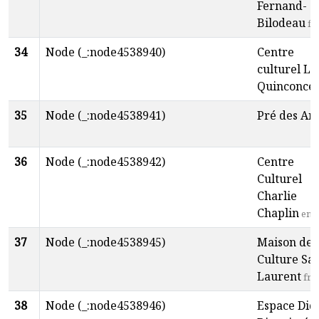
Fernand-
Bilodeau
fr
34
Node (_:node4538940)
Centre
culturel Le
Quinconce
35
Node (_:node4538941)
Pré des Art
36
Node (_:node4538942)
Centre
Culturel
Charlie
Chaplin
en
37
Node (_:node4538945)
Maison de 
Culture Sai
Laurent
fr
38
Node (_:node4538946)
Espace Did