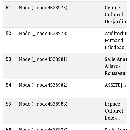
51
Node (_:node4538975)
Centre
Culturel
Desjardins
52
Node (_:node4538978)
Auditoriu
Fernand-
Bilodeau
en
53
Node (_:node4538981)
Salle Anaïs
Allard-
Rousseau
fr
54
Node (_:node4538982)
ASSITEJ
fr
55
Node (_:node4538983)
Espace
Culturel
Eole
en
56
Node (_:node4538986)
Salle Anaïs