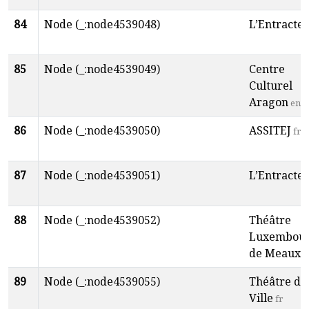
84
Node (_:node4539048)
L’Entracte
f
85
Node (_:node4539049)
Centre
Culturel
Aragon
en
86
Node (_:node4539050)
ASSITEJ
fr
87
Node (_:node4539051)
L’Entracte
88
Node (_:node4539052)
Théâtre
Luxembou
de Meaux
f
89
Node (_:node4539055)
Théâtre de 
Ville
fr