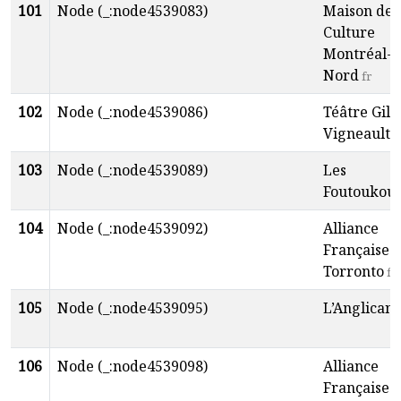
101
Node (_:node4539083)
Maison de 
Culture
Montréal-
Nord
fr
102
Node (_:node4539086)
Téâtre Gill
Vigneault
e
103
Node (_:node4539089)
Les
Foutoukou
104
Node (_:node4539092)
Alliance
Française 
Torronto
fr
105
Node (_:node4539095)
L’Anglican
106
Node (_:node4539098)
Alliance
Française 