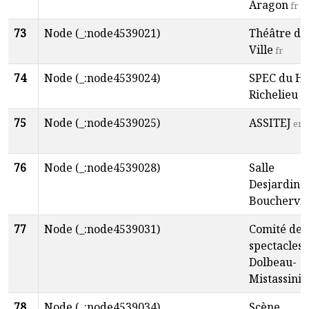
Aragon
fr
73
Node (_:node4539021)
Théâtre de 
Ville
fr
74
Node (_:node4539024)
SPEC du Ha
Richelieu
e
75
Node (_:node4539025)
ASSITEJ
en
76
Node (_:node4539028)
Salle
Desjardins
Bouchervil
77
Node (_:node4539031)
Comité des
spectacles
Dolbeau-
Mistassini
e
78
Node (_:node4539034)
Scène