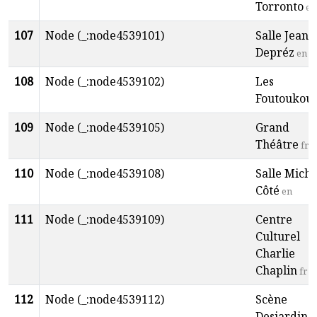
Torronto
en
107
Node (_:node4539101)
Salle Jean
Depréz
en
108
Node (_:node4539102)
Les
Foutoukou
109
Node (_:node4539105)
Grand
Théâtre
fr
110
Node (_:node4539108)
Salle Miche
Côté
en
111
Node (_:node4539109)
Centre
Culturel
Charlie
Chaplin
fr
112
Node (_:node4539112)
Scène
Desjardins