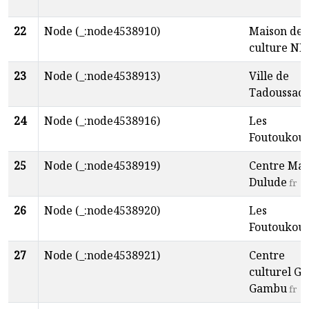
22
Node (_:node4538910)
Maison de 
culture ND
23
Node (_:node4538913)
Ville de
Tadoussac
24
Node (_:node4538916)
Les
Foutoukou
25
Node (_:node4538919)
Centre Mar
Dulude
fr
26
Node (_:node4538920)
Les
Foutoukou
27
Node (_:node4538921)
Centre
culturel G
Gambu
fr