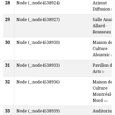
28
Node (_:node4538924)
Azimut
Diffusion
fr
29
Node (_:node4538927)
Salle Anaïs
Allard-
Rousseau
e
30
Node (_:node4538930)
Maison de 
Culture
Ahuntsic
en
31
Node (_:node4538933)
Pavillon de
Arts
fr
32
Node (_:node4538936)
Maison de 
Culture
Montréal-
Nord
en
33
Node (_:node4538939)
Auditoriu