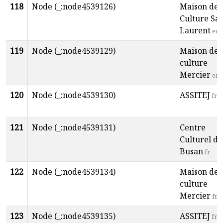
118
Node (_:node4539126)
Maison de 
Culture Sai
Laurent
en
119
Node (_:node4539129)
Maison de 
culture
Mercier
en
120
Node (_:node4539130)
ASSITEJ
fr
121
Node (_:node4539131)
Centre
Culturel de
Busan
fr
122
Node (_:node4539134)
Maison de 
culture
Mercier
fr
123
Node (_:node4539135)
ASSITEJ
fr