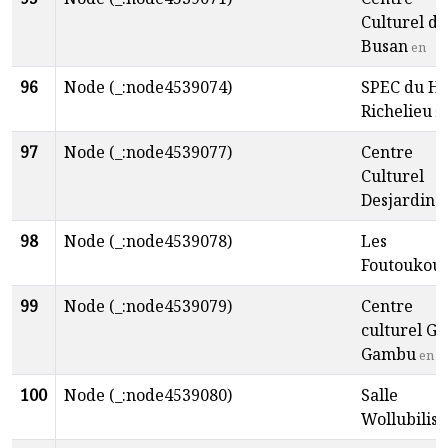
Culturel de
Busan
en
96
Node (_:node4539074)
SPEC du Ha
Richelieu
fr
97
Node (_:node4539077)
Centre
Culturel
Desjardins
98
Node (_:node4539078)
Les
Foutoukou
99
Node (_:node4539079)
Centre
culturel G
Gambu
en
100
Node (_:node4539080)
Salle
Wollubilis
e