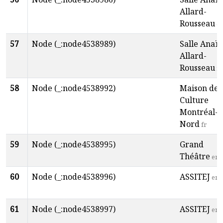
Allard-
Rousseau
e
57
Node (_:node4538989)
Salle Anaïs
Allard-
Rousseau
fr
58
Node (_:node4538992)
Maison de 
Culture
Montréal-
Nord
fr
59
Node (_:node4538995)
Grand
Théâtre
en
60
Node (_:node4538996)
ASSITEJ
en
61
Node (_:node4538997)
ASSITEJ
en