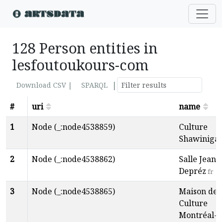
128 Person entities in
lesfoutoukours-com
|
Download CSV |
SPARQL
#
uri
name
1
Node (_:node4538859)
Culture
Shawiniga
2
Node (_:node4538862)
Salle Jean
Depréz
fr
3
Node (_:node4538865)
Maison de 
Culture
Montréal-