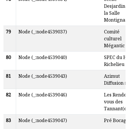
Desjardins
la Salle
Montignac
79
Node (_:node4539037)
Comité
culturel
Mégantic
e
80
Node (_:node4539040)
SPEC du Ha
Richelieu
fr
81
Node (_:node4539043)
Azimut
Diffusion
fr
82
Node (_:node4539046)
Les Rendez
vous des
Tannant(e)
83
Node (_:node4539047)
Pré Bocage