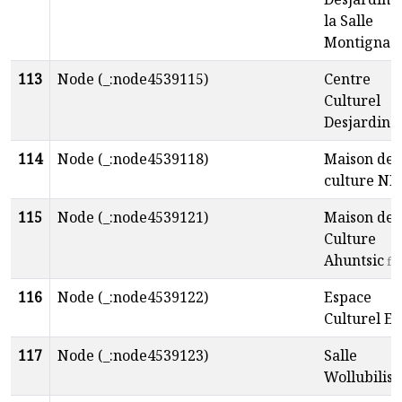
la Salle
Montignac
113
Node (_:node4539115)
Centre
Culturel
Desjardins
114
Node (_:node4539118)
Maison de 
culture ND
115
Node (_:node4539121)
Maison de 
Culture
Ahuntsic
fr
116
Node (_:node4539122)
Espace
Culturel Eo
117
Node (_:node4539123)
Salle
Wollubilis
f