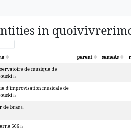
ntities in quoivivrerim
me
parent
sameAs
r
servatoire de musique de
ouski
fr
ue d’improvisation musicale de
ouski
fr
r de bras
fr
erne 666
fr