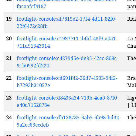
facaafcf4167
pat
19
footlight-console:af7819e2-17f4-4d11-82f0-
Ric
22f6472c28fb
20
footlight-console:c1937e11-d4bf-48f9-a0a1-
La 
711d91343314
Cha
21
footlight-console:c4279d5e-de95-42cc-808c-
Thé
91b0992fd220
22
footlight-console:cd691f42-26d7-4503-94f2-
Bra
b7293b31057e
Mal
23
footlight-console:d8436a34-719b-4ea0-87f0-
Lig
e40d7162873e
| L
24
footlight-console:db128785-3ab5-4b98-bd32-
Thé
9a2cc63ccdeb