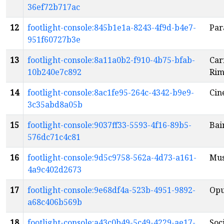
36ef72b717ac
12
footlight-console:845b1e1a-8243-4f9d-b4e7-
Par
951f60727b3e
13
footlight-console:8a11a0b2-f910-4b75-bfab-
Car
10b240e7c892
Rim
14
footlight-console:8ac1fe95-264c-4342-b9e9-
Cin
3c35abd8a05b
15
footlight-console:9037ff33-5593-4f16-89b5-
Bai
576dc71c4c81
16
footlight-console:9d5c9758-562a-4d73-a161-
Mus
4a9c402d2673
17
footlight-console:9e68df4a-523b-4951-9892-
Opu
a68c406b569b
18
footlight-console:a43c0b49-5c49-4229-ae17-
Soc