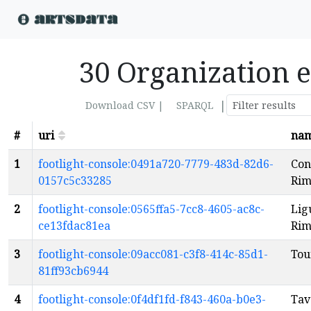
30 Organization e
|
Download CSV |
SPARQL
#
uri
na
1
footlight-console:0491a720-7779-483d-82d6-
Con
0157c5c33285
Rim
2
footlight-console:0565ffa5-7cc8-4605-ac8c-
Lig
ce13fdac81ea
Rim
3
footlight-console:09acc081-c3f8-414c-85d1-
Tou
81ff93cb6944
4
footlight-console:0f4df1fd-f843-460a-b0e3-
Tav