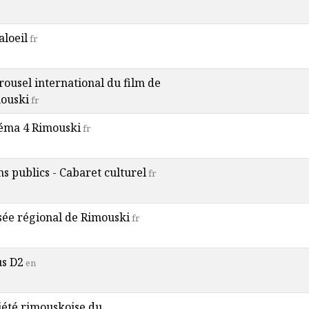
aloeil
fr
rousel international du film de
ouski
fr
éma 4 Rimouski
fr
ns publics - Cabaret culturel
fr
ée régional de Rimouski
fr
s D2
en
iété rimouskoise du