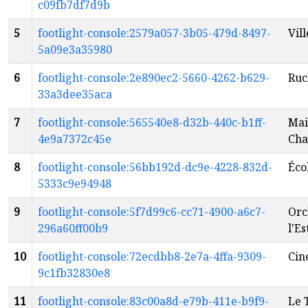
c09fb7df7d9b
5
footlight-console:2579a057-3b05-479d-8497-
Vil
5a09e3a35980
6
footlight-console:2e890ec2-5660-4262-b629-
Ruc
33a3dee35aca
7
footlight-console:565540e8-d32b-440c-b1ff-
Mai
4e9a7372c45e
Cha
8
footlight-console:56bb192d-dc9e-4228-832d-
Éco
5333c9e94948
9
footlight-console:5f7d99c6-cc71-4900-a6c7-
Orc
296a60ff00b9
l'E
10
footlight-console:72ecdbb8-2e7a-4ffa-9309-
Cin
9c1fb32830e8
11
footlight-console:83c00a8d-e79b-411e-b9f9-
Le 