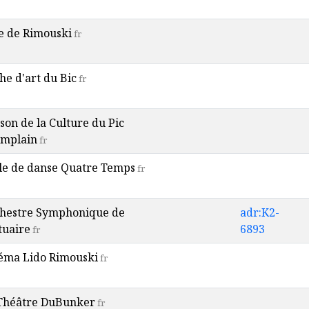
le de Rimouski
fr
he d'art du Bic
fr
son de la Culture du Pic
mplain
fr
le de danse Quatre Temps
fr
hestre Symphonique de
adr:K2-
stuaire
6893
fr
éma Lido Rimouski
fr
Théâtre DuBunker
fr