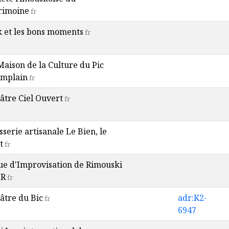
rimoine
fr
k et les bons moments
fr
Maison de la Culture du Pic
mplain
fr
âtre Ciel Ouvert
fr
sserie artisanale Le Bien, le
t
fr
ue d'Improvisation de Rimouski
IR
fr
âtre du Bic
adr:K2-
fr
6947