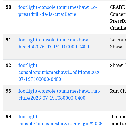
90
footlight-console:tourismeshawi...o-
CRABE a
pressdrill-de-la-criaillerie
Concert
PressDri
Criailler
91
footlight-console:tourismeshawi...i-
La cours
beach#2026-07-19T100000-0400
Shawi-B
92
footlight-
Shawi-b
console:tourismeshawi...edition#2026-
07-19T100000-0400
93
footlight-console:tourismeshawi...un-
Run Clu
club#2026-07-19T080000-0400
94
footlight-
Ilia nouv
console:tourismeshawi...energie#2026-
moutur