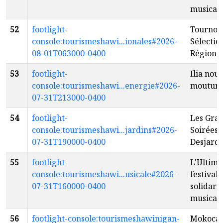
musical
52
footlight-
Tournoi 
console:tourismeshawi...ionales#2026-
Sélectio
08-01T063000-0400
Régiona
53
footlight-
Ilia nouv
console:tourismeshawi...energie#2026-
moutur
07-31T213000-0400
54
footlight-
Les Gra
console:tourismeshawi...jardins#2026-
Soirées
07-31T190000-0400
Desjardi
55
footlight-
L'Ultime
console:tourismeshawi...usicale#2026-
festival 
07-31T160000-0400
solidarit
musical
56
footlight-console:tourismeshawinigan-
Mokoca