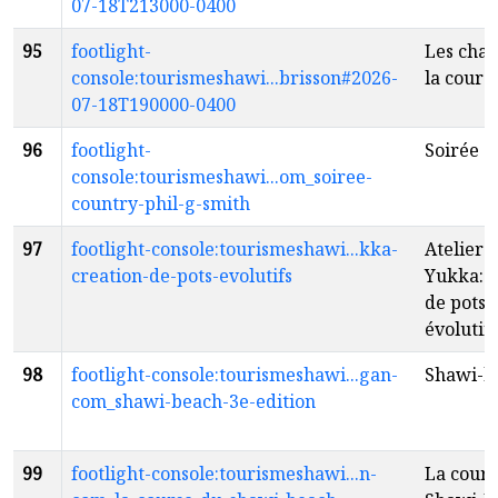
07-18T213000-0400
95
footlight-
Les chan
console:tourismeshawi...brisson#2026-
la cour 
07-18T190000-0400
96
footlight-
Soirée c
console:tourismeshawi...om_soiree-
country-phil-g-smith
97
footlight-console:tourismeshawi...kka-
Atelier 
creation-de-pots-evolutifs
Yukka: C
de pots
évolutifs
98
footlight-console:tourismeshawi...gan-
Shawi-b
com_shawi-beach-3e-edition
99
footlight-console:tourismeshawi...n-
La cours