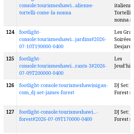
console:tourismeshawi...alienne-
italienne
tortelli-come-la-nonna
Tortelli
nonna
fr
124
footlight-
Les Gra
console:tourismeshawi...jardins#2026-
Soirées
07-10T190000-0400
Desjardi
125
footlight-
Les
console:tourismeshawi...rants-3#2026-
Jeud'hil
07-09T200000-0400
126
footlight-console:tourismeshawinigan-
DJ Set: 
com_dj-set-james-forest
Forest
fr
127
footlight-console:tourismeshawi...-
DJ Set: 
forest#2026-07-09T170000-0400
Forest
fr