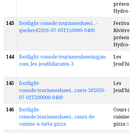
présenté
Hydro-Q
143
footlight-console:tourismeshawi...-
Festival 
quebec#2026-07-03T150000-0400
Rivière-
présenté
Hydro-Q
144
footlight-console:tourismeshawinigan-
Les
com_les-jeudhilarants-3
Jeud'hil
145
footlight-
Les
console:tourismeshawi...rants-3#2026-
Jeud'hil
07-02T200000-0400
146
footlight-
Cours d
console:tourismeshawi...cours-de-
cuisine: 
cuisine-a-tutta-pizza
pizza
fr