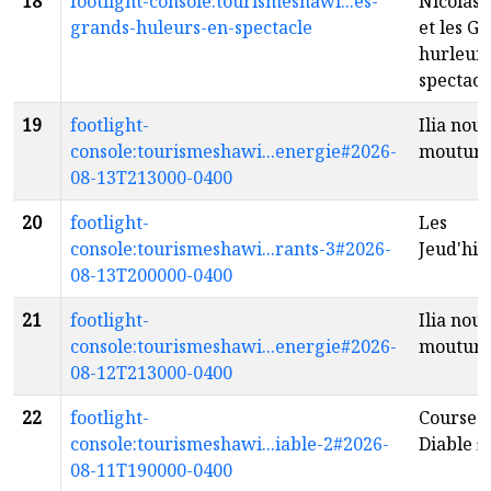
18
footlight-console:tourismeshawi...es-
Nicolas 
grands-huleurs-en-spectacle
et les G
hurleurs
spectacl
19
footlight-
Ilia nouv
console:tourismeshawi...energie#2026-
moutur
08-13T213000-0400
20
footlight-
Les
console:tourismeshawi...rants-3#2026-
Jeud'hil
08-13T200000-0400
21
footlight-
Ilia nouv
console:tourismeshawi...energie#2026-
moutur
08-12T213000-0400
22
footlight-
Course s
console:tourismeshawi...iable-2#2026-
Diable
fr
08-11T190000-0400