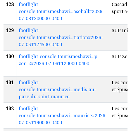
128
footlight-
Cascade
console:tourismeshawi...aseball#2026-
sport
fr
07-08T200000-0400
129
footlight-
SUP Init
console:tourismeshawi...tiation#2026-
07-06T174500-0400
130
footlight-console:tourismeshawi...p-
SUP Zen
zen-2#2026-07-06T120000-0400
131
footlight-
Les conc
console:tourismeshawi...medis-au-
crépusc
parc-du-saint-maurice
132
footlight-
Les conc
console:tourismeshawi...maurice#2026-
crépusc
07-05T190000-0400