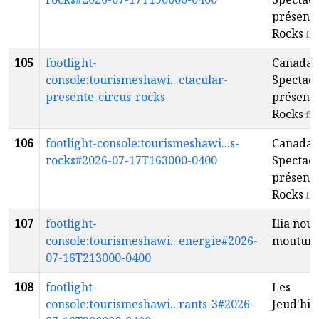
présente
Rocks
fr
105
footlight-
Canada's
console:tourismeshawi...ctacular-
Spectac
presente-circus-rocks
présente
Rocks
fr
106
footlight-console:tourismeshawi...s-
Canada's
rocks#2026-07-17T163000-0400
Spectac
présente
Rocks
fr
107
footlight-
Ilia nouv
console:tourismeshawi...energie#2026-
moutur
07-16T213000-0400
108
footlight-
Les
console:tourismeshawi...rants-3#2026-
Jeud'hil