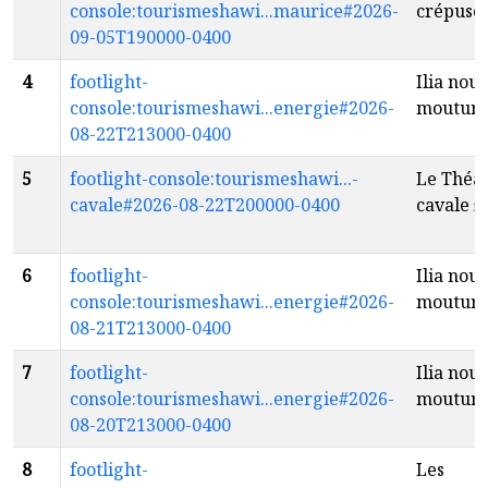
console:tourismeshawi...maurice#2026-
crépusc
09-05T190000-0400
4
footlight-
Ilia nouv
console:tourismeshawi...energie#2026-
moutur
08-22T213000-0400
5
footlight-console:tourismeshawi...-
Le Théât
cavale#2026-08-22T200000-0400
cavale
fr
6
footlight-
Ilia nouv
console:tourismeshawi...energie#2026-
moutur
08-21T213000-0400
7
footlight-
Ilia nouv
console:tourismeshawi...energie#2026-
moutur
08-20T213000-0400
8
footlight-
Les