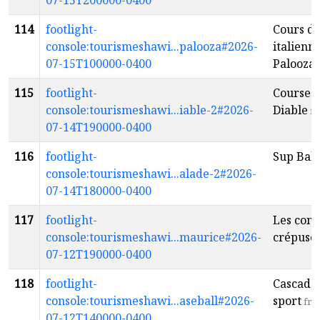
07-15T200000-0400
114
footlight-
Cours de
console:tourismeshawi...palooza#2026-
italienne
07-15T100000-0400
Palooza
f
115
footlight-
Course s
console:tourismeshawi...iable-2#2026-
Diable
fr
07-14T190000-0400
116
footlight-
Sup Bal
console:tourismeshawi...alade-2#2026-
07-14T180000-0400
117
footlight-
Les conc
console:tourismeshawi...maurice#2026-
crépusc
07-12T190000-0400
118
footlight-
Cascade
console:tourismeshawi...aseball#2026-
sport
fr
07-12T140000-0400