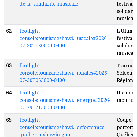
de-la-solidarite-musicale
festival 
solidarit
musical
62
footlight-
L'Ultime
console:tourismeshawi...usicale#2026-
festival 
07-30T160000-0400
solidarit
musical
63
footlight-
Tournoi 
console:tourismeshawi...ionales#2026-
Sélectio
07-30T063000-0400
Régiona
64
footlight-
Ilia nouv
console:tourismeshawi...energie#2026-
moutur
07-29T213000-0400
65
footlight-
Coupe
console:tourismeshawi...erformance-
perform
quebec-a-shawinigan
Québec 