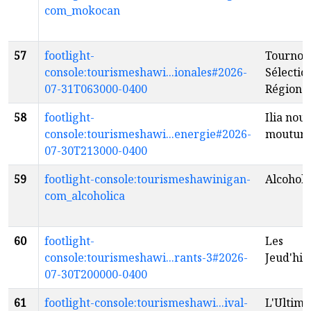
com_mokocan
57
footlight-
Tournoi 
console:tourismeshawi...ionales#2026-
Sélectio
07-31T063000-0400
Régiona
58
footlight-
Ilia nouv
console:tourismeshawi...energie#2026-
moutur
07-30T213000-0400
59
footlight-console:tourismeshawinigan-
Alcoholi
com_alcoholica
60
footlight-
Les
console:tourismeshawi...rants-3#2026-
Jeud'hil
07-30T200000-0400
61
footlight-console:tourismeshawi...ival-
L'Ultime