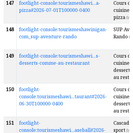
147
footlight-console:tourismeshawi...a-
Cours d
pizza#2026-07-01T100000-0400
cuisine: 
pizza
fr
148
footlight-console:tourismeshawinigan-
SUP Ave
com_sup-aventure-rando
Rando
fr
149
footlight-console:tourismeshawi...s-
Cours d
desserts-comme-au-restaurant
cuisine:
dessert
au resta
150
footlight-
Cours d
console:tourismeshawi...taurant#2026-
cuisine:
06-30T100000-0400
dessert
au resta
151
footlight-
Cascade
console:tourismeshawi...aseball#2026-
sport
fr