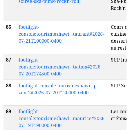
soiree-ska-punk-rockn-roll
Ska-Pun
Rock'n'R
86
footlight-
Cours d
console:tourismeshawi...taurant#2026-
cuisine:
07-21T100000-0400
dessert
au resta
87
footlight-
SUP Init
console:tourismeshawi...tiation#2026-
07-20T174500-0400
88
footlight-console:tourismeshawi...p-
SUP Zen
zen-2#2026-07-20T120000-0400
89
footlight-
Les conc
console:tourismeshawi...maurice#2026-
crépusc
07-19T190000-0400