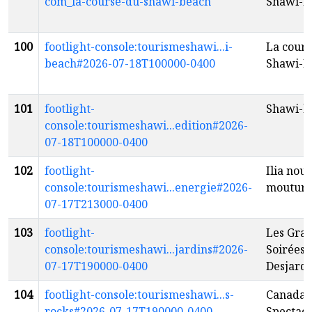
com_la-course-du-shawi-beach
Shawi-B
100
footlight-console:tourismeshawi...i-
La cours
beach#2026-07-18T100000-0400
Shawi-B
101
footlight-
Shawi-b
console:tourismeshawi...edition#2026-
07-18T100000-0400
102
footlight-
Ilia nouv
console:tourismeshawi...energie#2026-
moutur
07-17T213000-0400
103
footlight-
Les Gra
console:tourismeshawi...jardins#2026-
Soirées
07-17T190000-0400
Desjardi
104
footlight-console:tourismeshawi...s-
Canada's
rocks#2026-07-17T190000-0400
Spectac