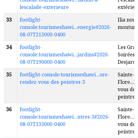
lescalade-exterieure
extérieu
33
footlight-
Ilia nouv
console:tourismeshawi...energie#2026-
moutur
08-07T213000-0400
34
footlight-
Les Gra
console:tourismeshawi...jardins#2026-
Soirées
08-07T190000-0400
Desjardi
35
footlight-console:tourismeshawi...ore-
Sainte-
rendez-vous-des-peintres-3
Flore...
vous des
peintres
36
footlight-
Sainte-
console:tourismeshawi...ntres-3#2026-
Flore...
08-07T133000-0400
vous des
peintres