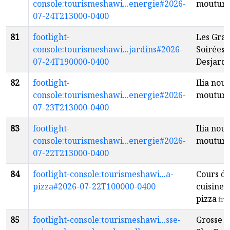
console:tourismeshawi...energie#2026-
moutur
07-24T213000-0400
81
footlight-
Les Gra
console:tourismeshawi...jardins#2026-
Soirées
07-24T190000-0400
Desjardi
82
footlight-
Ilia nouv
console:tourismeshawi...energie#2026-
moutur
07-23T213000-0400
83
footlight-
Ilia nouv
console:tourismeshawi...energie#2026-
moutur
07-22T213000-0400
84
footlight-console:tourismeshawi...a-
Cours d
pizza#2026-07-22T100000-0400
cuisine: 
pizza
fr
85
footlight-console:tourismeshawi...sse-
Grosse s