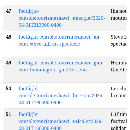
47
footlight-
Ilia nouv
console:tourismeshawi...energie#2026-
moutur
08-01T213000-0400
48
footlight-console:tourismeshawi...an-
Steve Hi
com_steve-hill-en-spectacle
spectacl
49
footlight-console:tourismeshawi...gan-
Hommag
com_hommage-a-ginette-reno
Ginette 
50
footlight-
Les chan
console:tourismeshawi...brisson#2026-
la cour 
08-01T190000-0400
51
footlight-
L'Ultime
console:tourismeshawi...usicale#2026-
festival 
08-01T160000-0400
solidarit