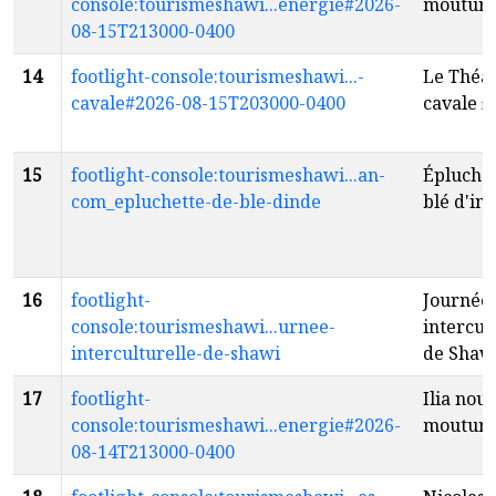
console:tourismeshawi...energie#2026-
moutur
08-15T213000-0400
14
footlight-console:tourismeshawi...-
Le Théât
cavale#2026-08-15T203000-0400
cavale
fr
15
footlight-console:tourismeshawi...an-
Épluchet
com_epluchette-de-ble-dinde
blé d'in
16
footlight-
Journée
console:tourismeshawi...urnee-
intercul
interculturelle-de-shawi
de Shaw
17
footlight-
Ilia nouv
console:tourismeshawi...energie#2026-
moutur
08-14T213000-0400