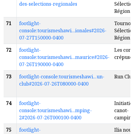
des-selections-regionales
Sélectio
Régiona
71
footlight-
Tournoi 
console:tourismeshawi...ionales#2026-
Sélectio
07-27T150000-0400
Régiona
72
footlight-
Les conc
console:tourismeshawi...maurice#2026-
crépusc
07-26T190000-0400
73
footlight-console:tourismeshawi...un-
Run Clu
club#2026-07-26T080000-0400
74
footlight-
Initiatio
console:tourismeshawi...mping-
canot-
2#2026-07-26T000100-0400
campin
75
footlight-
Ilia nouv