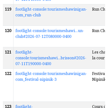
119
footlight-console:tourismeshawinigan-
Run Clu
com_run-club
120
footlight-console:tourismeshawi...un-
Run Clu
club#2026-07-12T080000-0400
121
footlight-
Les chan
console:tourismeshawi...brisson#2026-
la cour 
07-11T190000-0400
122
footlight-console:tourismeshawinigan-
Festival
com_festival-nipinik-3
Nipinik
f
123
footlight-
Cours de