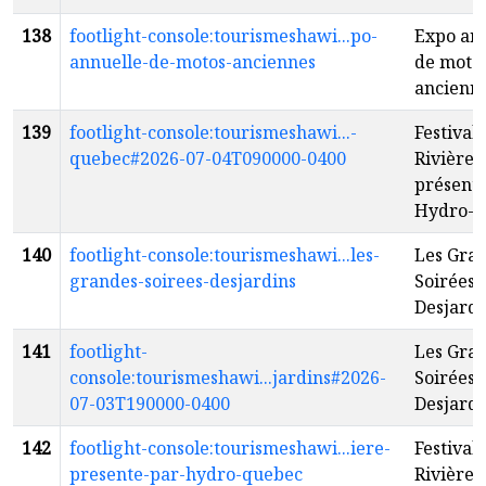
138
footlight-console:tourismeshawi...po-
Expo an
annuelle-de-motos-anciennes
de moto
ancienn
139
footlight-console:tourismeshawi...-
Festival 
quebec#2026-07-04T090000-0400
Rivière-
présenté
Hydro-Q
140
footlight-console:tourismeshawi...les-
Les Gra
grandes-soirees-desjardins
Soirées
Desjardi
141
footlight-
Les Gra
console:tourismeshawi...jardins#2026-
Soirées
07-03T190000-0400
Desjardi
142
footlight-console:tourismeshawi...iere-
Festival 
presente-par-hydro-quebec
Rivière-