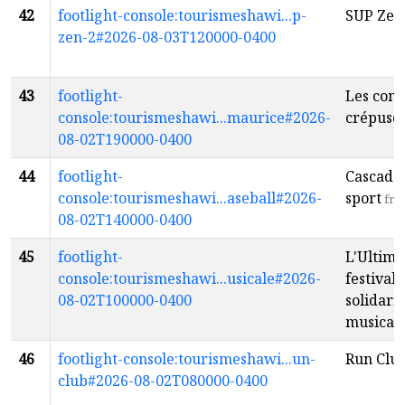
42
footlight-console:tourismeshawi...p-
SUP Zen
zen-2#2026-08-03T120000-0400
43
footlight-
Les conc
console:tourismeshawi...maurice#2026-
crépusc
08-02T190000-0400
44
footlight-
Cascade
console:tourismeshawi...aseball#2026-
sport
fr
08-02T140000-0400
45
footlight-
L'Ultime
console:tourismeshawi...usicale#2026-
festival 
08-02T100000-0400
solidarit
musical
46
footlight-console:tourismeshawi...un-
Run Clu
club#2026-08-02T080000-0400