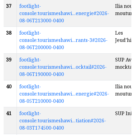
37
footlight-
Ilia nouv
console:tourismeshawi...energie#2026-
moutur
08-06T213000-0400
38
footlight-
Les
console:tourismeshawi...rants-3#2026-
Jeud'hil
08-06T200000-0400
39
footlight-
SUP Ave
console:tourismeshawi...ocktail#2026-
mocktai
08-06T190000-0400
40
footlight-
Ilia nouv
console:tourismeshawi...energie#2026-
moutur
08-05T210000-0400
41
footlight-
SUP Init
console:tourismeshawi...tiation#2026-
08-03T174500-0400