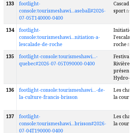
133
footlight-
Cascade
console:tourismeshawi...aseball#2026-
sport
fr
07-05T140000-0400
134
footlight-
Initiatio
console:tourismeshawi...nitiation-a-
l'escala
lescalade-de-roche
roche
fr
135
footlight-console:tourismeshawi...-
Festival 
quebec#2026-07-05T090000-0400
Rivière-
présenté
Hydro-Q
136
footlight-console:tourismeshawi...-de-
Les chan
la-culture-francis-brisson
la cour 
137
footlight-
Les chan
console:tourismeshawi...brisson#2026-
la cour 
07-04T190000-0400