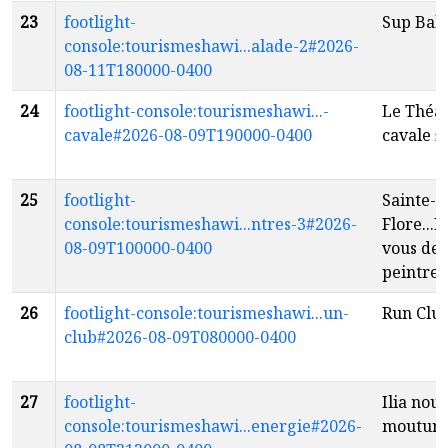
23
footlight-
Sup Bal
console:tourismeshawi...alade-2#2026-
08-11T180000-0400
24
footlight-console:tourismeshawi...-
Le Théât
cavale#2026-08-09T190000-0400
cavale
fr
25
footlight-
Sainte-
console:tourismeshawi...ntres-3#2026-
Flore...
08-09T100000-0400
vous des
peintres
26
footlight-console:tourismeshawi...un-
Run Clu
club#2026-08-09T080000-0400
27
footlight-
Ilia nouv
console:tourismeshawi...energie#2026-
moutur