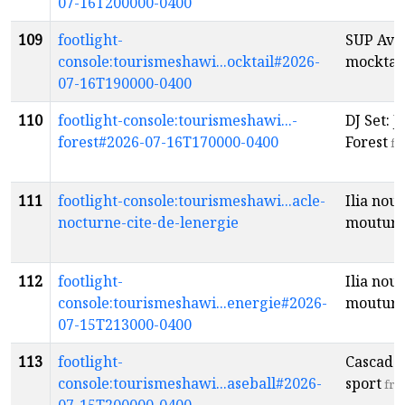
07-16T200000-0400
109
footlight-
SUP Ave
console:tourismeshawi...ocktail#2026-
mocktai
07-16T190000-0400
110
footlight-console:tourismeshawi...-
DJ Set: 
forest#2026-07-16T170000-0400
Forest
fr
111
footlight-console:tourismeshawi...acle-
Ilia nouv
nocturne-cite-de-lenergie
moutur
112
footlight-
Ilia nouv
console:tourismeshawi...energie#2026-
moutur
07-15T213000-0400
113
footlight-
Cascade
console:tourismeshawi...aseball#2026-
sport
fr