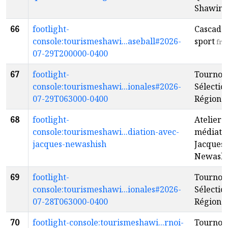
Shawini
66
footlight-
Cascade
console:tourismeshawi...aseball#2026-
sport
fr
07-29T200000-0400
67
footlight-
Tournoi 
console:tourismeshawi...ionales#2026-
Sélectio
07-29T063000-0400
Régiona
68
footlight-
Atelier 
console:tourismeshawi...diation-avec-
médiati
jacques-newashish
Jacques
Newashi
69
footlight-
Tournoi 
console:tourismeshawi...ionales#2026-
Sélectio
07-28T063000-0400
Régiona
70
footlight-console:tourismeshawi...rnoi-
Tournoi 