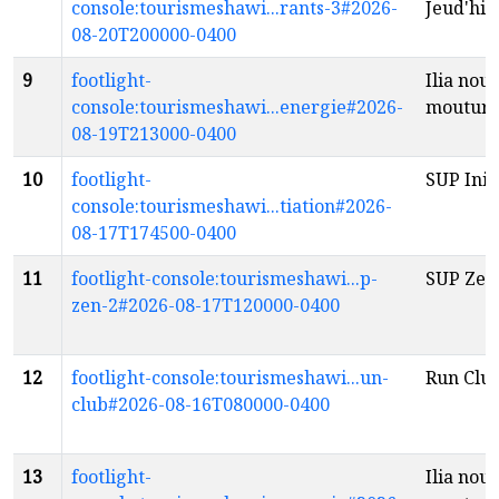
console:tourismeshawi...rants-3#2026-
Jeud'hil
08-20T200000-0400
9
footlight-
Ilia nouv
console:tourismeshawi...energie#2026-
moutur
08-19T213000-0400
10
footlight-
SUP Init
console:tourismeshawi...tiation#2026-
08-17T174500-0400
11
footlight-console:tourismeshawi...p-
SUP Zen
zen-2#2026-08-17T120000-0400
12
footlight-console:tourismeshawi...un-
Run Clu
club#2026-08-16T080000-0400
13
footlight-
Ilia nouv