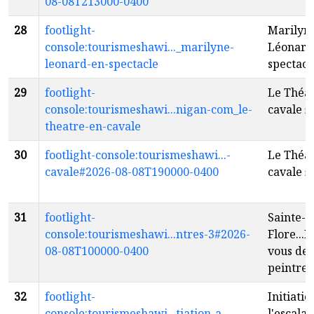
08-08T213000-0400
28
footlight-
Marilyn
console:tourismeshawi..._marilyne-
Léonard
leonard-en-spectacle
spectacl
29
footlight-
Le Théât
console:tourismeshawi...nigan-com_le-
cavale
fr
theatre-en-cavale
30
footlight-console:tourismeshawi...-
Le Théât
cavale#2026-08-08T190000-0400
cavale
fr
31
footlight-
Sainte-
console:tourismeshawi...ntres-3#2026-
Flore...
08-08T100000-0400
vous des
peintres
32
footlight-
Initiatio
console:tourismeshawi...tiation-a-
l'escala