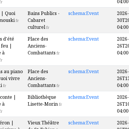
04:00
fr
 | Quoi
Bains Publics -
schema:Event
2026-
imouski
Cabaret
30T20
fr
culturel
04:00
fr
s d'été
Place des
schema:Event
2026-
 feu |
Anciens-
26T20
e à
Combattants
04:00
fr
fr
ns au piano
Place des
schema:Event
2026-
uoi vivre
Anciens-
26T13
i
Combattants
04:00
fr
fr
conte |
Bibliothèque
schema:Event
2026-
e à
Lisette-Morin
26T10
fr
04:00
fr
éron |
Vieux Théâtre
schema:Event
2026-