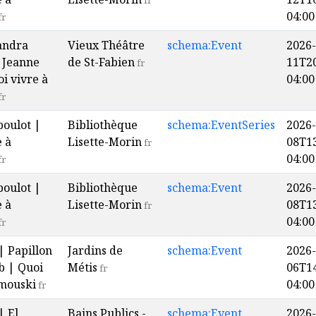
fr
04:00
fr
andra
Vieux Théâtre
schema:Event
2026-
 Jeanne
de St-Fabien
11T20
fr
i vivre à
04:00
fr
boulot |
Bibliothèque
schema:EventSeries
2026-
e à
Lisette-Morin
08T13
fr
04:00
fr
boulot |
Bibliothèque
schema:Event
2026-
e à
Lisette-Morin
08T13
fr
04:00
fr
 | Papillon
Jardins de
schema:Event
2026-
b | Quoi
Métis
06T14
fr
imouski
04:00
fr
| El
Bains Publics -
schema:Event
2026-