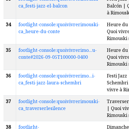
ca_festi-jazz-el-balcon
Balcón | 
à Rimousk
34
footlight-console:quoivivrerimouski-
Heure du 
ca_heure-du-conte
Quoi vivr
Rimouski
35
footlight-console:quoivivrerimo...u-
Heure du 
conte#2026-09-05T100000-0400
Quoi vivr
Rimouski
36
footlight-console:quoivivrerimo...i-
Festi Jazz
ca_festi-jazz-laura-schembri
Schembri 
vivre à R
37
footlight-console:quoivivrerimouski-
Traverser 
ca_traverserlesilence
| Quoi viv
Rimouski
38
footlight-
Dimanche