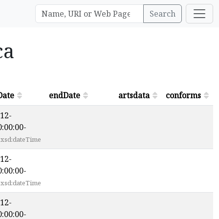
Search
ca
Date
endDate
artsdata
conforms
12-
:00:00-
xsd:dateTime
12-
:00:00-
xsd:dateTime
12-
:00:00-