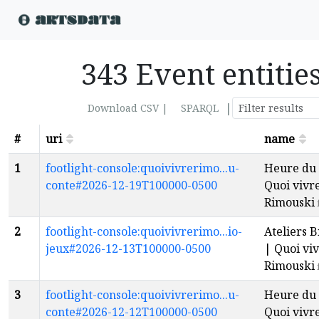
343 Event entitie
|
Download CSV |
SPARQL
#
uri
name
1
footlight-console:quoivivrerimo...u-
Heure du 
conte#2026-12-19T100000-0500
Quoi vivr
Rimouski
2
footlight-console:quoivivrerimo...io-
Ateliers B
jeux#2026-12-13T100000-0500
| Quoi viv
Rimouski
3
footlight-console:quoivivrerimo...u-
Heure du 
conte#2026-12-12T100000-0500
Quoi vivr