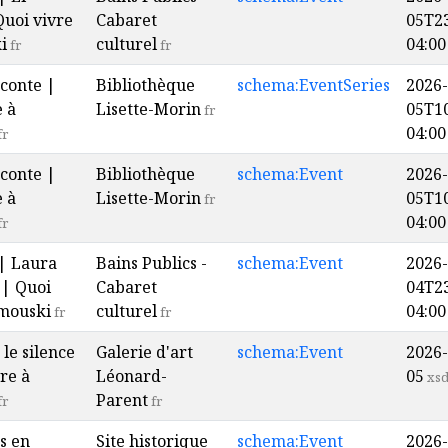
Quoi vivre
Cabaret
05T23
i
culturel
04:00
fr
fr
conte |
Bibliothèque
schema:EventSeries
2026-
e à
Lisette-Morin
05T10
fr
04:00
fr
conte |
Bibliothèque
schema:Event
2026-
e à
Lisette-Morin
05T10
fr
04:00
fr
 | Laura
Bains Publics -
schema:Event
2026-
| Quoi
Cabaret
04T23
imouski
culturel
04:00
fr
fr
le silence
Galerie d'art
schema:Event
2026-
re à
Léonard-
05
xsd
Parent
fr
fr
s en
Site historique
schema:Event
2026-