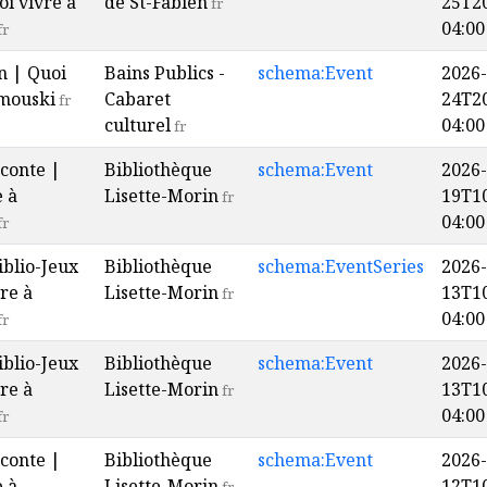
oi vivre à
de St-Fabien
25T20
fr
04:00
fr
n | Quoi
Bains Publics -
schema:Event
2026-
imouski
Cabaret
24T20
fr
culturel
04:00
fr
conte |
Bibliothèque
schema:Event
2026-
e à
Lisette-Morin
19T10
fr
04:00
fr
iblio-Jeux
Bibliothèque
schema:EventSeries
2026-
re à
Lisette-Morin
13T10
fr
04:00
fr
iblio-Jeux
Bibliothèque
schema:Event
2026-
re à
Lisette-Morin
13T10
fr
04:00
fr
conte |
Bibliothèque
schema:Event
2026-
e à
Lisette-Morin
12T10