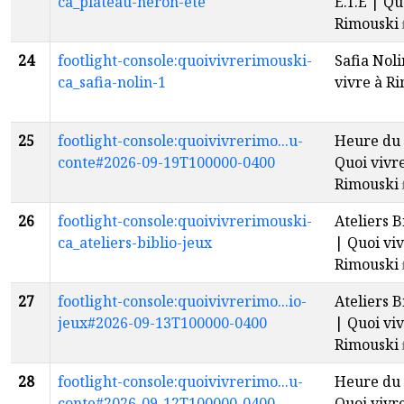
ca_plateau-heron-ete
É.T.É | Qu
Rimouski
24
footlight-console:quoivivrerimouski-
Safia Noli
ca_safia-nolin-1
vivre à R
25
footlight-console:quoivivrerimo...u-
Heure du 
conte#2026-09-19T100000-0400
Quoi vivr
Rimouski
26
footlight-console:quoivivrerimouski-
Ateliers B
ca_ateliers-biblio-jeux
| Quoi viv
Rimouski
27
footlight-console:quoivivrerimo...io-
Ateliers B
jeux#2026-09-13T100000-0400
| Quoi viv
Rimouski
28
footlight-console:quoivivrerimo...u-
Heure du 
conte#2026-09-12T100000-0400
Quoi vivr