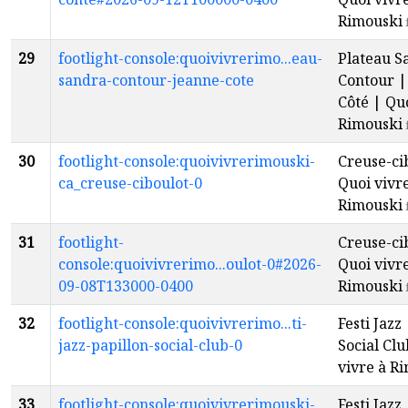
Rimouski
29
footlight-console:quoivivrerimo...eau-
Plateau S
sandra-contour-jeanne-cote
Contour |
Côté | Quo
Rimouski
30
footlight-console:quoivivrerimouski-
Creuse-ci
ca_creuse-ciboulot-0
Quoi vivr
Rimouski
31
footlight-
Creuse-ci
console:quoivivrerimo...oulot-0#2026-
Quoi vivr
09-08T133000-0400
Rimouski
32
footlight-console:quoivivrerimo...ti-
Festi Jazz
jazz-papillon-social-club-0
Social Clu
vivre à R
33
footlight-console:quoivivrerimouski-
Festi Jazz 