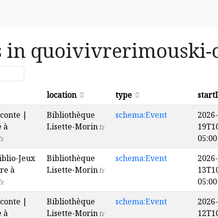
s in quoivivrerimouski-
location
type
start
conte |
Bibliothèque
schema:Event
2026-
e à
Lisette-Morin
19T10
fr
05:00
fr
iblio-Jeux
Bibliothèque
schema:Event
2026-
re à
Lisette-Morin
13T10
fr
05:00
fr
conte |
Bibliothèque
schema:Event
2026-
e à
Lisette-Morin
12T10
fr