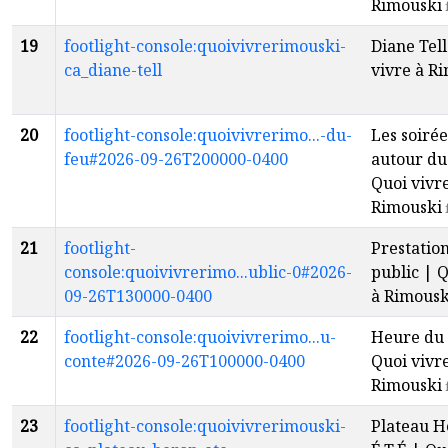
Rimouski
19
footlight-console:quoivivrerimouski-
Diane Tell
ca_diane-tell
vivre à R
20
footlight-console:quoivivrerimo...-du-
Les soirée
feu#2026-09-26T200000-0400
autour du
Quoi vivr
Rimouski
21
footlight-
Prestatio
console:quoivivrerimo...ublic-0#2026-
public | Q
09-26T130000-0400
à Rimousk
22
footlight-console:quoivivrerimo...u-
Heure du 
conte#2026-09-26T100000-0400
Quoi vivr
Rimouski
23
footlight-console:quoivivrerimouski-
Plateau H