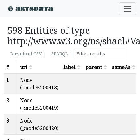
598 Entities of type
http://www.w3.org/ns/shacl#Va
|
Download CSV |
SPARQL
#
uri
label
parent
sameAs
1
Node
(_:node5200418)
2
Node
(_:node5200419)
3
Node
(_:node5200420)