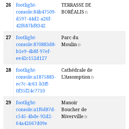
26
footlight-
TERRASSE DE
a
console:84b47509-
BORÉALIS
6
fr
d597-44d2-a26f-
42f687bf8342
27
footlight-
Parc du
a
console:870883d8-
Moulin
7
fr
b1e9-4b8f-97ef-
ee42c152d127
28
footlight-
Cathédrale de
console:a1875883-
L’Assomption
fr
ec7c-4c61-b3ff-
0f35f24c7710
29
footlight-
Manoir
a
console:a1f6d87d-
Boucher de
4
c545-4bde-92d2-
Niverville
fr
64a42667d09e