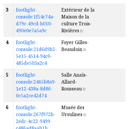
3
footlight-
Extérieur de la
a
console:1f54c74a-
Maison de la
7
d79c-49cd-b010-
culture Trois-
490e0e7a5a9c
Rivières
fr
4
footlight-
Foyer Gilles-
a
console:21d6d9b2-
Beaudoin
4
fr
5e15-4514-94c0-
485de503a2c4
5
footlight-
Salle Anaïs-
a
console:2465b8a9-
Allard-
1
1e12-438a-8d86-
Rousseau
fr
0c5a2ce42d74
6
footlight-
Musée des
a
console:267f972b-
Ursulines
4
fr
2edc-4c22-9499-
c486ad8aab1b