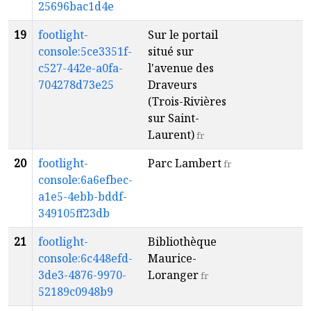
25696bac1d4e
19
footlight-
Sur le portail
a
console:5ce3351f-
situé sur
1
c527-442e-a0fa-
l'avenue des
704278d73e25
Draveurs
(Trois-Rivières
sur Saint-
Laurent)
fr
20
footlight-
Parc Lambert
a
fr
console:6a6efbec-
1
a1e5-4ebb-bddf-
349105ff23db
21
footlight-
Bibliothèque
a
console:6c448efd-
Maurice-
4
3de3-4876-9970-
Loranger
fr
52189c0948b9