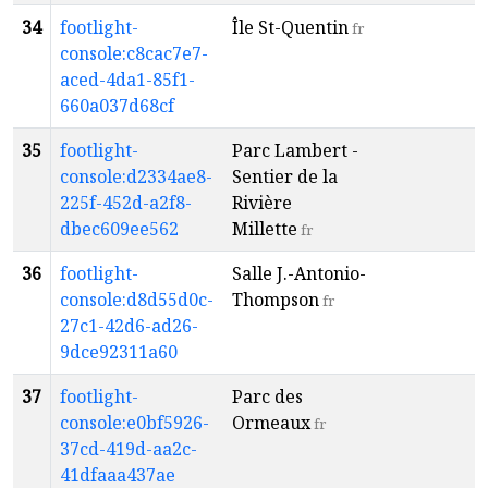
34
footlight-
Île St-Quentin
a
fr
console:c8cac7e7-
4
aced-4da1-85f1-
660a037d68cf
35
footlight-
Parc Lambert -
a
console:d2334ae8-
Sentier de la
6
225f-452d-a2f8-
Rivière
dbec609ee562
Millette
fr
36
footlight-
Salle J.-Antonio-
a
console:d8d55d0c-
Thompson
1
fr
27c1-42d6-ad26-
9dce92311a60
37
footlight-
Parc des
a
console:e0bf5926-
Ormeaux
1
fr
37cd-419d-aa2c-
41dfaaa437ae