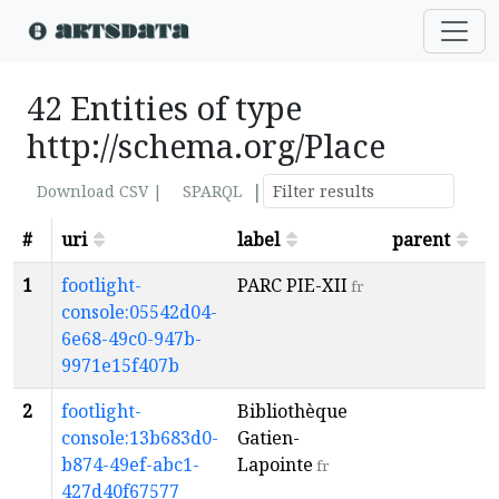
42 Entities of type
http://schema.org/Place
|
Download CSV |
SPARQL
#
uri
label
parent
s
1
footlight-
PARC PIE-XII
a
fr
console:05542d04-
7
6e68-49c0-947b-
9971e15f407b
2
footlight-
Bibliothèque
a
console:13b683d0-
Gatien-
1
b874-49ef-abc1-
Lapointe
fr
427d40f67577