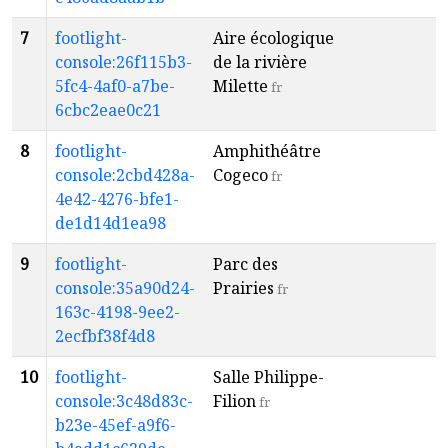
7
footlight-
Aire écologique
a
console:26f115b3-
de la rivière
7
5fc4-4af0-a7be-
Milette
fr
6cbc2eae0c21
8
footlight-
Amphithéâtre
a
console:2cbd428a-
Cogeco
4
fr
4e42-4276-bfe1-
de1d14d1ea98
9
footlight-
Parc des
a
console:35a90d24-
Prairies
7
fr
163c-4198-9ee2-
2ecfbf38f4d8
10
footlight-
Salle Philippe-
a
console:3c48d83c-
Filion
3
fr
b23e-45ef-a9f6-