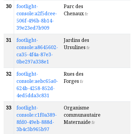
30
footlight-
Parc des
a
console:a2f5dcee-
Chenaux
7
fr
506f-496b-8b14-
39e23ed7b909
31
footlight-
Jardins des
a
console:a8645602-
Ursulines
1
fr
ca35-4f4a-87e3-
0be297a338e1
32
footlight-
Rues des
a
console:aebc65a0-
Forges
7
fr
624b-4258-852d-
4ed5dda3c831
33
footlight-
Organisme
a
console:c1f0a389-
communautaire
1
8fd0-49eb-888d-
Maternaide
fr
3b4c3b965b97