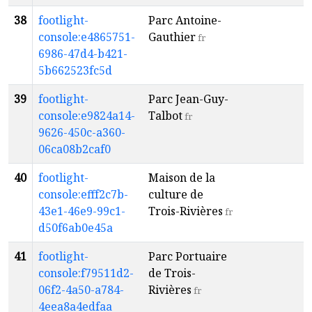
38
footlight-
Parc Antoine-
a
console:e4865751-
Gauthier
4
fr
6986-47d4-b421-
5b662523fc5d
39
footlight-
Parc Jean-Guy-
a
console:e9824a14-
Talbot
1
fr
9626-450c-a360-
06ca08b2caf0
40
footlight-
Maison de la
a
console:efff2c7b-
culture de
7
43e1-46e9-99c1-
Trois-Rivières
fr
d50f6ab0e45a
41
footlight-
Parc Portuaire
a
console:f79511d2-
de Trois-
4
06f2-4a50-a784-
Rivières
fr
4eea8a4edfaa