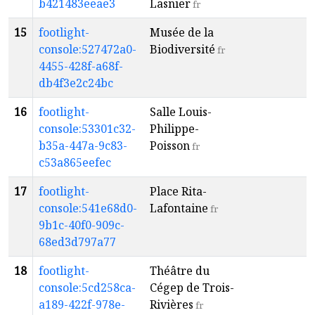
b421483eeae3
Lasnier
fr
15
footlight-
Musée de la
a
console:527472a0-
Biodiversité
6
fr
4455-428f-a68f-
db4f3e2c24bc
16
footlight-
Salle Louis-
a
console:53301c32-
Philippe-
4
b35a-447a-9c83-
Poisson
fr
c53a865eefec
17
footlight-
Place Rita-
a
console:541e68d0-
Lafontaine
9
fr
9b1c-40f0-909c-
68ed3d797a77
18
footlight-
Théâtre du
a
console:5cd258ca-
Cégep de Trois-
2
a189-422f-978e-
Rivières
fr