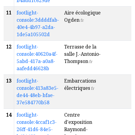
b4add1c629de
11
footlight-
Aire écologique
a
console:3ddddfab-
Ogden
1
fr
40e4-4b97-a2da-
1de5a105502d
12
footlight-
Terrasse de la
a
console:40620a4f-
salle J.-Antonio-
9
5abd-417a-a0a8-
Thompson
fr
aafedd46628b
13
footlight-
Embarcations
a
console:413a83e5-
électriques
1
fr
de44-48eb-bfae-
37e584770b58
14
footlight-
Centre
a
console:4ccaf1c3-
d'exposition
4
26ff-41d6-84e5-
Raymond-