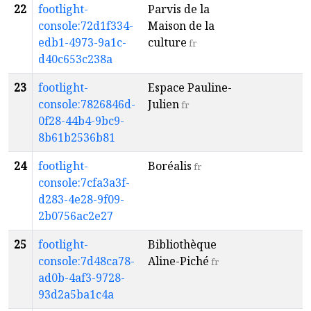
22
footlight-
Parvis de la
a
console:72d1f334-
Maison de la
1
edb1-4973-9a1c-
culture
fr
d40c653c238a
23
footlight-
Espace Pauline-
a
console:7826846d-
Julien
4
fr
0f28-44b4-9bc9-
8b61b2536b81
24
footlight-
Boréalis
a
fr
console:7cfa3a3f-
6
d283-4e28-9f09-
2b0756ac2e27
25
footlight-
Bibliothèque
a
console:7d48ca78-
Aline-Piché
4
fr
ad0b-4af3-9728-
93d2a5ba1c4a