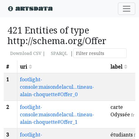
421 Entities of type
http://schema.org/Offer
|
Download CSV |
SPARQL
#
uri
label
1
footlight-
console:maisondelacul...tineau-
alain-choquette#Offer_0
2
footlight-
carte
console:maisondelacul...tineau-
Odyssée
fr
alain-choquette#Offer_1
3
footlight-
étudiants
fr