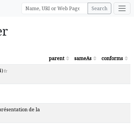
Search
er
parent
sameAs
conforms
$)
fr
 présentation de la