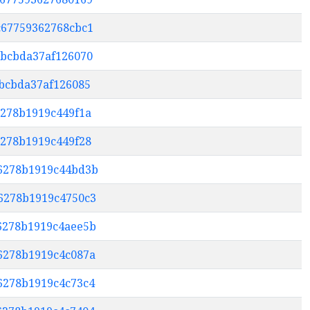
dc67759362768cbc1
eabcbda37af126070
abcbda37af126085
6278b1919c449f1a
6278b1919c449f28
76278b1919c44bd3b
76278b1919c4750c3
96278b1919c4aee5b
d6278b1919c4c087a
d6278b1919c4c73c4