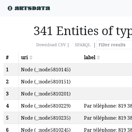
341 Entities of t
|
Download CSV |
SPARQL
#
uri
label
1
Node (_:node5810145)
2
Node (_:node5810151)
3
Node (_:node5810201)
4
Node (_:node5810229)
Par téléphone: 819 3
5
Node (_:node5810235)
Par téléphone: 819 3
6
Node (_:node5810245)
Par téléphone: 819 3