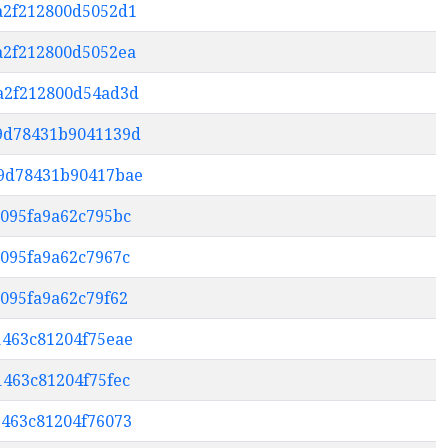
ca2f212800d5052d1
ca2f212800d5052ea
ba2f212800d54ad3d
09d78431b9041139d
b9d78431b90417bae
5095fa9a62c795bc
5095fa9a62c7967c
5095fa9a62c79f62
1463c81204f75eae
1463c81204f75fec
1463c81204f76073