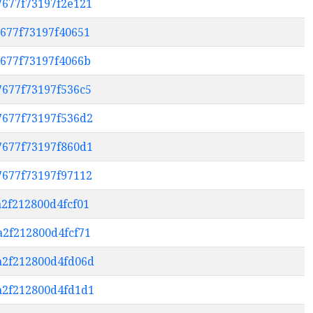
7677f73197f2e121
7677f73197f40651
7677f73197f4066b
7677f73197f536c5
7677f73197f536d2
7677f73197f860d1
7677f73197f97112
a2f212800d4fcf01
a2f212800d4fcf71
ea2f212800d4fd06d
0a2f212800d4fd1d1