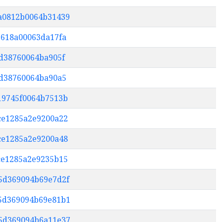
ea0812b0064b31439
42618a00063da17fa
6d38760064ba905f
66d38760064ba90a5
819745f0064b7513b
5ce1285a2e9200a22
6ce1285a2e9200a48
2ce1285a2e9235b15
b5d369094b69e7d2f
05d369094b69e81b1
55d369094b6a11e37