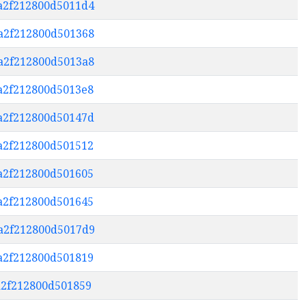
6a2f212800d5011d4
ba2f212800d501368
da2f212800d5013a8
ea2f212800d5013e8
0a2f212800d50147d
3a2f212800d501512
6a2f212800d501605
7a2f212800d501645
da2f212800d5017d9
ea2f212800d501819
fa2f212800d501859