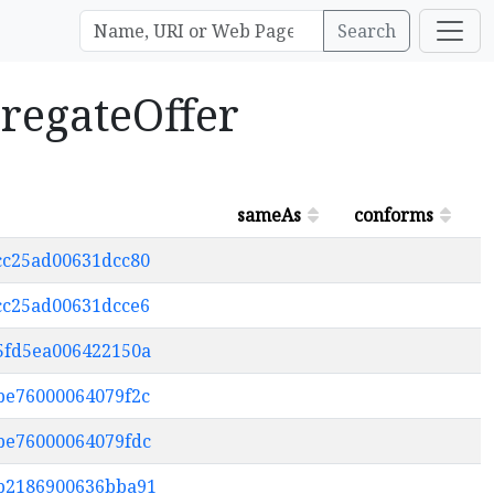
Search
gregateOffer
sameAs
conforms
4cc25ad00631dcc80
acc25ad00631dcce6
85fd5ea006422150a
3be76000064079f2c
6be76000064079fdc
0b2186900636bba91