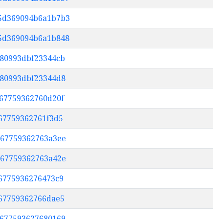
65d369094b6a1b7b3
85d369094b6a1b848
f80993dbf23344cb
df80993dbf23344d8
c67759362760d20f
c67759362761f3d5
3c67759362763a3ee
4c67759362763a42e
c6775936276473c9
c67759362766dae5
0c677593627680169