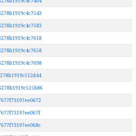
e6278b1919c4c7404
16278b1919c4c7543
16278b1919c4c7583
36278b1919c4c7618
36278b1919c4c7658
46278b1919c4c7698
f6278b1919c512d44
46278b1919c515b86
37677f73197ee0672
7677f73197ee067f
37677f73197ee068c