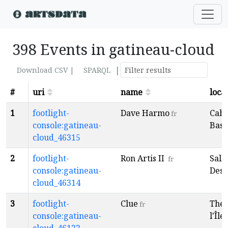
398 Events in gatineau-cloud
|
Download CSV |
SPARQL
#
uri
name
loca
1
footlight-
Dave Harmo
Caba
fr
console:gatineau-
Baso
cloud_46315
2
footlight-
Ron Artis II
Sall
fr
console:gatineau-
Desp
cloud_46314
3
footlight-
Clue
Théâ
fr
console:gatineau-
l'Île
f