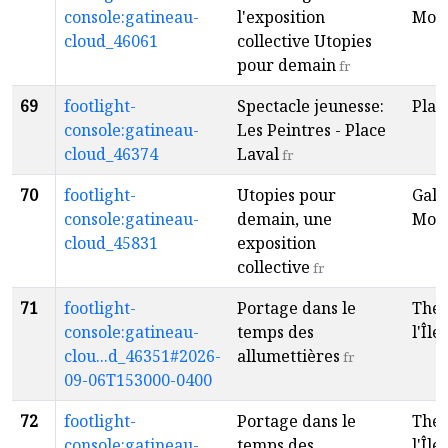
console:gatineau-
l'exposition
Mon
cloud_46061
collective Utopies
pour demain
fr
69
footlight-
Spectacle jeunesse:
Plac
console:gatineau-
Les Peintres - Place
cloud_46374
Laval
fr
70
footlight-
Utopies pour
Gale
console:gatineau-
demain, une
Mon
cloud_45831
exposition
collective
fr
71
footlight-
Portage dans le
Théâ
console:gatineau-
temps des
l'Île
f
clou...d_46351#2026-
allumettières
fr
09-06T153000-0400
72
footlight-
Portage dans le
Théâ
console:gatineau-
temps des
l'Île
f