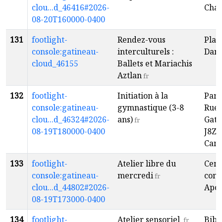
clou...d_46416#2026-
Cha
08-20T160000-0400
131
footlight-
Rendez-vous
Plac
console:gatineau-
interculturels :
Dam
cloud_46155
Ballets et Mariachis
Aztlan
fr
132
footlight-
Initiation à la
Parc
console:gatineau-
gymnastique (3-8
Rue 
clou...d_46324#2026-
ans)
Gati
fr
08-19T180000-0400
J8Z 
Can
133
footlight-
Atelier libre du
Cent
console:gatineau-
mercredi
com
fr
clou...d_44802#2026-
Apol
08-19T173000-0400
134
footlight-
Atelier sensoriel
Bibl
fr