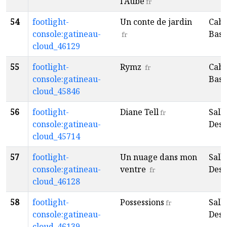
l'Aube
fr
54
footlight-
Un conte de jardin
Caba
console:gatineau-
Baso
fr
cloud_46129
55
footlight-
Rymz
Caba
fr
console:gatineau-
Baso
cloud_45846
56
footlight-
Diane Tell
Sall
fr
console:gatineau-
Desp
cloud_45714
57
footlight-
Un nuage dans mon
Sall
console:gatineau-
ventre
Desp
fr
cloud_46128
58
footlight-
Possessions
Sall
fr
console:gatineau-
Desp
cloud_46139