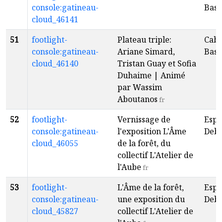
console:gatineau-
Baso
cloud_46141
51
footlight-
Plateau triple:
Caba
console:gatineau-
Ariane Simard,
Baso
cloud_46140
Tristan Guay et Sofia
Duhaime | Animé
par Wassim
Aboutanos
fr
52
footlight-
Vernissage de
Espa
console:gatineau-
l'exposition L'Âme
Deba
cloud_46055
de la forêt, du
collectif L'Atelier de
l'Aube
fr
53
footlight-
L'Âme de la forêt,
Espa
console:gatineau-
une exposition du
Deba
cloud_45827
collectif L'Atelier de