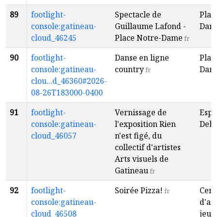
89
footlight-
Spectacle de
Plac
console:gatineau-
Guillaume Lafond -
Dam
cloud_46245
Place Notre-Dame
fr
90
footlight-
Danse en ligne
Plac
console:gatineau-
country
Dam
fr
clou...d_46360#2026-
08-26T183000-0400
91
footlight-
Vernissage de
Espa
console:gatineau-
l'exposition Rien
Deba
cloud_46057
n'est figé, du
collectif d'artistes
Arts visuels de
Gatineau
fr
92
footlight-
Soirée Pizza!
Cent
fr
console:gatineau-
d'an
cloud_46508
jeun