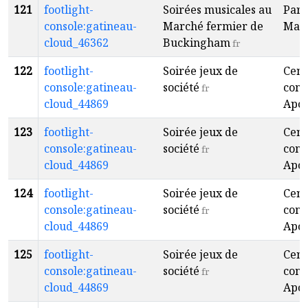
121
footlight-
Soirées musicales au
Parc
console:gatineau-
Marché fermier de
Mar
cloud_46362
Buckingham
fr
122
footlight-
Soirée jeux de
Cent
console:gatineau-
société
com
fr
cloud_44869
Apol
123
footlight-
Soirée jeux de
Cent
console:gatineau-
société
com
fr
cloud_44869
Apol
124
footlight-
Soirée jeux de
Cent
console:gatineau-
société
com
fr
cloud_44869
Apol
125
footlight-
Soirée jeux de
Cent
console:gatineau-
société
com
fr
cloud_44869
Apol