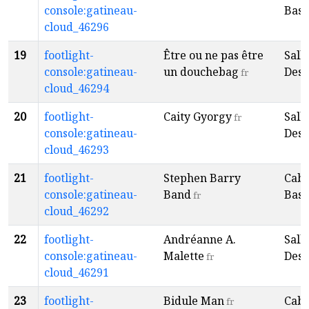
console:gatineau-
Baso
cloud_46296
19
footlight-
Être ou ne pas être
Sall
console:gatineau-
un douchebag
Desp
fr
cloud_46294
20
footlight-
Caity Gyorgy
Sall
fr
console:gatineau-
Desp
cloud_46293
21
footlight-
Stephen Barry
Caba
console:gatineau-
Band
Baso
fr
cloud_46292
22
footlight-
Andréanne A.
Sall
console:gatineau-
Malette
Desp
fr
cloud_46291
23
footlight-
Bidule Man
Caba
fr