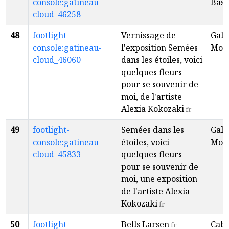
console:gatineau-
Baso
cloud_46258
48
footlight-
Vernissage de
Gale
console:gatineau-
l'exposition Semées
Mon
cloud_46060
dans les étoiles, voici
quelques fleurs
pour se souvenir de
moi, de l'artiste
Alexia Kokozaki
fr
49
footlight-
Semées dans les
Gale
console:gatineau-
étoiles, voici
Mon
cloud_45833
quelques fleurs
pour se souvenir de
moi, une exposition
de l'artiste Alexia
Kokozaki
fr
50
footlight-
Bells Larsen
Caba
fr