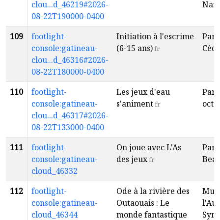
clou...d_46219#2026-
Nazi
08-22T190000-0400
109
footlight-
Initiation à l'escrime
Parc
console:gatineau-
(6-15 ans)
Cèdr
fr
clou...d_46316#2026-
08-22T180000-0400
110
footlight-
Les jeux d'eau
Parc
console:gatineau-
s'animent
octo
fr
clou...d_46317#2026-
08-22T133000-0400
111
footlight-
On joue avec L'As
Parc
console:gatineau-
des jeux
Bea
fr
cloud_46332
112
footlight-
Ode à la rivière des
Mus
console:gatineau-
Outaouais : Le
l'Au
cloud_46344
monde fantastique
Sym