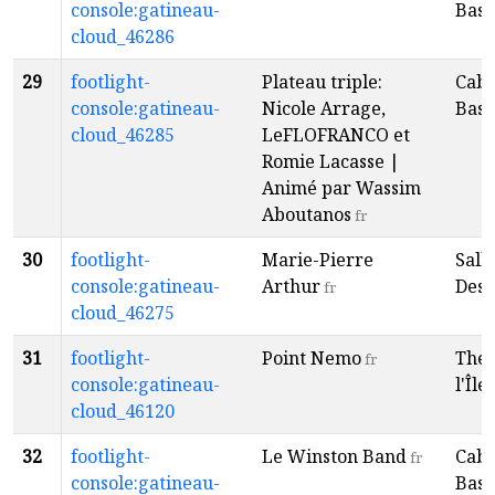
console:gatineau-
Baso
cloud_46286
29
footlight-
Plateau triple:
Caba
console:gatineau-
Nicole Arrage,
Baso
cloud_46285
LeFLOFRANCO et
Romie Lacasse |
Animé par Wassim
Aboutanos
fr
30
footlight-
Marie-Pierre
Sall
console:gatineau-
Arthur
Desp
fr
cloud_46275
31
footlight-
Point Nemo
Théâ
fr
console:gatineau-
l'Île
f
cloud_46120
32
footlight-
Le Winston Band
Caba
fr
console:gatineau-
Baso