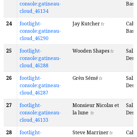
console:gatineau-
Baso
cloud_46134
24
footlight-
Jay Kutcher
Caba
fr
console:gatineau-
Baso
cloud_46290
25
footlight-
Wooden Shapes
Sall
fr
console:gatineau-
Desp
cloud_46288
26
footlight-
Grèn Sémé
Sall
fr
console:gatineau-
Desp
cloud_46287
27
footlight-
Monsieur Nicolas et
Sall
console:gatineau-
la lune
Desp
fr
cloud_46133
28
footlight-
Steve Marriner
Caba
fr