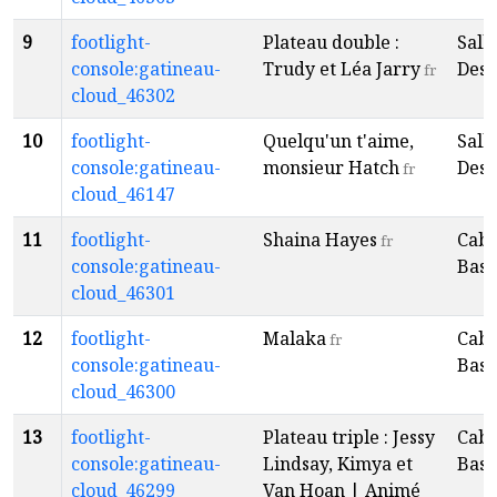
9
footlight-
Plateau double :
Sall
console:gatineau-
Trudy et Léa Jarry
Desp
fr
cloud_46302
10
footlight-
Quelqu'un t'aime,
Sall
console:gatineau-
monsieur Hatch
Desp
fr
cloud_46147
11
footlight-
Shaina Hayes
Caba
fr
console:gatineau-
Baso
cloud_46301
12
footlight-
Malaka
Caba
fr
console:gatineau-
Baso
cloud_46300
13
footlight-
Plateau triple : Jessy
Caba
console:gatineau-
Lindsay, Kimya et
Baso
cloud_46299
Van Hoan | Animé