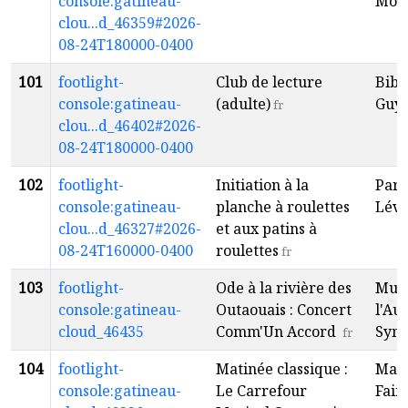
console:gatineau-
Mous
clou...d_46359#2026-
08-24T180000-0400
101
footlight-
Club de lecture
Bibl
console:gatineau-
(adulte)
Guy
fr
clou...d_46402#2026-
08-24T180000-0400
102
footlight-
Initiation à la
Parc
console:gatineau-
planche à roulettes
Lév
clou...d_46327#2026-
et aux patins à
08-24T160000-0400
roulettes
fr
103
footlight-
Ode à la rivière des
Mus
console:gatineau-
Outaouais : Concert
l'Au
cloud_46435
Comm'Un Accord
Sym
fr
104
footlight-
Matinée classique :
Mais
console:gatineau-
Le Carrefour
Fair