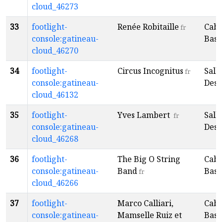
cloud_46273
33
footlight-
Renée Robitaille
Caba
fr
console:gatineau-
Baso
cloud_46270
34
footlight-
Circus Incognitus
Sall
fr
console:gatineau-
Desp
cloud_46132
35
footlight-
Yves Lambert
Sall
fr
console:gatineau-
Desp
cloud_46268
36
footlight-
The Big O String
Caba
console:gatineau-
Band
Baso
fr
cloud_46266
37
footlight-
Marco Calliari,
Caba
console:gatineau-
Mamselle Ruiz et
Baso