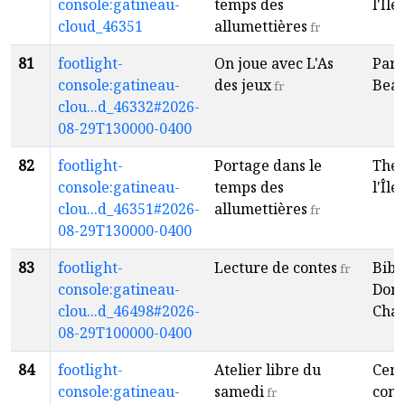
console:gatineau-
temps des
l'Île
f
cloud_46351
allumettières
fr
81
footlight-
On joue avec L'As
Parc
console:gatineau-
des jeux
Bea
fr
clou...d_46332#2026-
08-29T130000-0400
82
footlight-
Portage dans le
Théâ
console:gatineau-
temps des
l'Île
f
clou...d_46351#2026-
allumettières
fr
08-29T130000-0400
83
footlight-
Lecture de contes
Bibl
fr
console:gatineau-
Dona
clou...d_46498#2026-
Cha
08-29T100000-0400
84
footlight-
Atelier libre du
Cent
console:gatineau-
samedi
com
fr