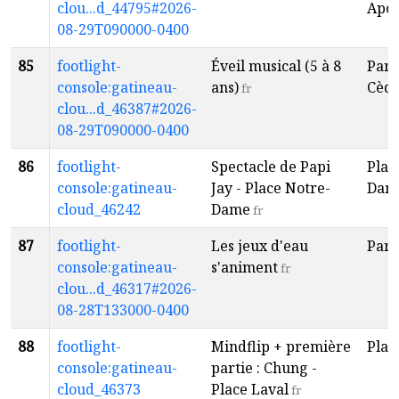
clou...d_44795#2026-
Apol
08-29T090000-0400
85
footlight-
Éveil musical (5 à 8
Parc
console:gatineau-
ans)
Cèdr
fr
clou...d_46387#2026-
08-29T090000-0400
86
footlight-
Spectacle de Papi
Plac
console:gatineau-
Jay - Place Notre-
Dam
cloud_46242
Dame
fr
87
footlight-
Les jeux d'eau
Parc
console:gatineau-
s'animent
fr
clou...d_46317#2026-
08-28T133000-0400
88
footlight-
Mindflip + première
Plac
console:gatineau-
partie : Chung -
cloud_46373
Place Laval
fr