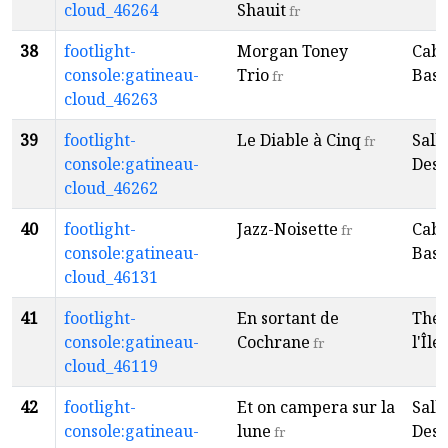
cloud_46264
Shauit
fr
38
footlight-
Morgan Toney
Caba
console:gatineau-
Trio
Baso
fr
cloud_46263
39
footlight-
Le Diable à Cinq
Sall
fr
console:gatineau-
Desp
cloud_46262
40
footlight-
Jazz-Noisette
Caba
fr
console:gatineau-
Baso
cloud_46131
41
footlight-
En sortant de
Théâ
console:gatineau-
Cochrane
l'Île
fr
f
cloud_46119
42
footlight-
Et on campera sur la
Sall
console:gatineau-
lune
Desp
fr