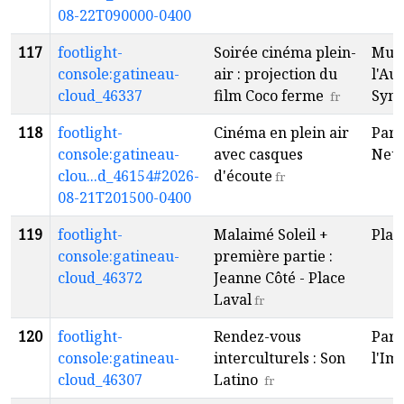
08-22T090000-0400
117
footlight-
Soirée cinéma plein-
Mus
console:gatineau-
air : projection du
l'Au
cloud_46337
film Coco ferme
Sym
fr
118
footlight-
Cinéma en plein air
Parc
console:gatineau-
avec casques
Neuv
clou...d_46154#2026-
d'écoute
fr
08-21T201500-0400
119
footlight-
Malaimé Soleil +
Plac
console:gatineau-
première partie :
cloud_46372
Jeanne Côté - Place
Laval
fr
120
footlight-
Rendez-vous
Parc
console:gatineau-
interculturels : Son
l'Im
cloud_46307
Latino
fr