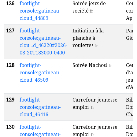
126
footlight-
Soirée jeux de
Cent
console:gatineau-
société
com
fr
cloud_44869
Apol
127
footlight-
Initiation à la
Parc
console:gatineau-
planche à
Gér
clou...d_46320#2026-
roulettes
fr
08-20T183000-0400
128
footlight-
Soirée Nachos!
Cent
fr
console:gatineau-
d'an
cloud_46509
jeun
d'Ay
129
footlight-
Carrefour jeunesse
Bibl
console:gatineau-
emploi
Dona
fr
cloud_46416
Cha
130
footlight-
Carrefour jeunesse
Bibl
console:gatineau-
emploi
Dona
fr