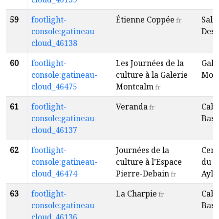
59
footlight-
Étienne Coppée
Sall
fr
console:gatineau-
Desp
cloud_46138
60
footlight-
Les Journées de la
Gale
console:gatineau-
culture à la Galerie
Mon
cloud_46475
Montcalm
fr
61
footlight-
Veranda
Caba
fr
console:gatineau-
Baso
cloud_46137
62
footlight-
Journées de la
Cent
console:gatineau-
culture à l’Espace
du V
cloud_46474
Pierre-Debain
Ayl
fr
63
footlight-
La Charpie
Caba
fr
console:gatineau-
Baso
cloud_46136