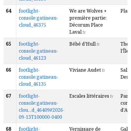
64
footlight-
We are Wolves +
Plac
console:gatineau-
première partie:
cloud_46375
Décorum Place
Laval
fr
65
footlight-
Bébé d’Hull
Théâ
fr
console:gatineau-
l'Île
f
cloud_46123
66
footlight-
Viviane Audet
Sall
fr
console:gatineau-
Desp
cloud_46135
67
footlight-
Escales littéraires
Parc
fr
console:gatineau-
com
clou...d_46409#2026-
d'Ay
09-13T100000-0400
68
footlight-
Vernissage de
Gale