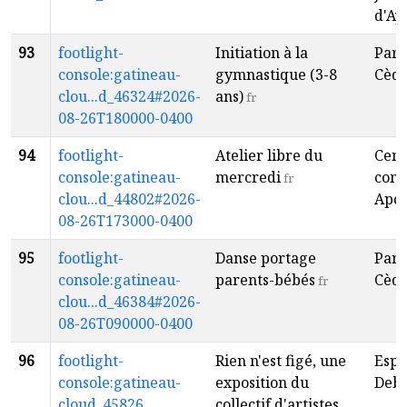
d'Ay
93
footlight-
Initiation à la
Parc
console:gatineau-
gymnastique (3-8
Cèdr
clou...d_46324#2026-
ans)
fr
08-26T180000-0400
94
footlight-
Atelier libre du
Cent
console:gatineau-
mercredi
com
fr
clou...d_44802#2026-
Apol
08-26T173000-0400
95
footlight-
Danse portage
Parc
console:gatineau-
parents-bébés
Cèdr
fr
clou...d_46384#2026-
08-26T090000-0400
96
footlight-
Rien n'est figé, une
Espa
console:gatineau-
exposition du
Deba
cloud_45826
collectif d'artistes