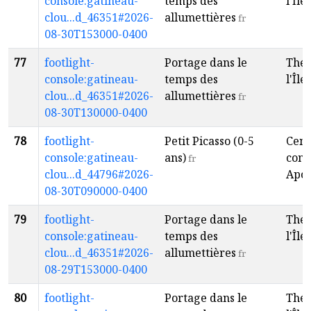
console:gatineau-
temps des
l'Île
f
clou...d_46351#2026-
allumettières
fr
08-30T153000-0400
77
footlight-
Portage dans le
Théâ
console:gatineau-
temps des
l'Île
f
clou...d_46351#2026-
allumettières
fr
08-30T130000-0400
78
footlight-
Petit Picasso (0-5
Cent
console:gatineau-
ans)
com
fr
clou...d_44796#2026-
Apol
08-30T090000-0400
79
footlight-
Portage dans le
Théâ
console:gatineau-
temps des
l'Île
f
clou...d_46351#2026-
allumettières
fr
08-29T153000-0400
80
footlight-
Portage dans le
Théâ