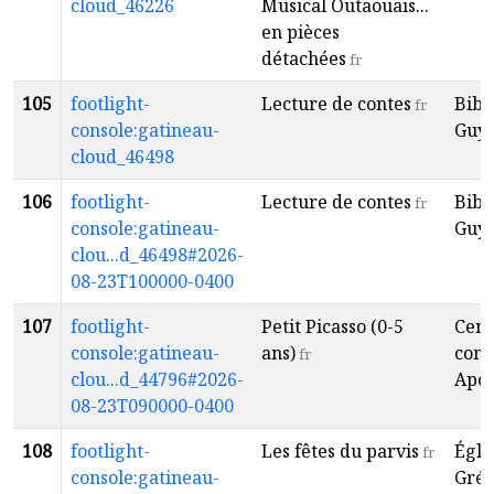
cloud_46226
Musical Outaouais...
en pièces
détachées
fr
105
footlight-
Lecture de contes
Bibl
fr
console:gatineau-
Guy
cloud_46498
106
footlight-
Lecture de contes
Bibl
fr
console:gatineau-
Guy
clou...d_46498#2026-
08-23T100000-0400
107
footlight-
Petit Picasso (0-5
Cent
console:gatineau-
ans)
com
fr
clou...d_44796#2026-
Apol
08-23T090000-0400
108
footlight-
Les fêtes du parvis
Égli
fr
console:gatineau-
Grég