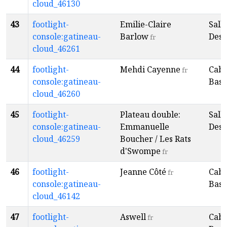
cloud_46130
43
footlight-
Emilie-Claire
Sall
console:gatineau-
Barlow
Desp
fr
cloud_46261
44
footlight-
Mehdi Cayenne
Caba
fr
console:gatineau-
Baso
cloud_46260
45
footlight-
Plateau double:
Sall
console:gatineau-
Emmanuelle
Desp
cloud_46259
Boucher / Les Rats
d'Swompe
fr
46
footlight-
Jeanne Côté
Caba
fr
console:gatineau-
Baso
cloud_46142
47
footlight-
Aswell
Caba
fr