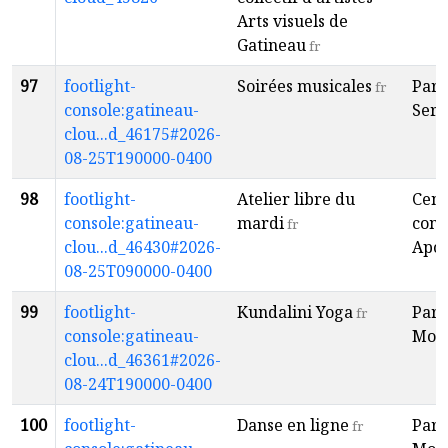
Arts visuels de
Gatineau
fr
97
footlight-
Soirées musicales
Parc
fr
console:gatineau-
Serv
clou...d_46175#2026-
08-25T190000-0400
98
footlight-
Atelier libre du
Cent
console:gatineau-
mardi
com
fr
clou...d_46430#2026-
Apol
08-25T090000-0400
99
footlight-
Kundalini Yoga
Parc
fr
console:gatineau-
Mous
clou...d_46361#2026-
08-24T190000-0400
100
footlight-
Danse en ligne
Parc
fr