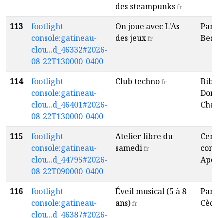
des steampunks
fr
113
footlight-
On joue avec L'As
Parc
console:gatineau-
des jeux
Bea
fr
clou...d_46332#2026-
08-22T130000-0400
114
footlight-
Club techno
Bibl
fr
console:gatineau-
Dona
clou...d_46401#2026-
Cha
08-22T130000-0400
115
footlight-
Atelier libre du
Cent
console:gatineau-
samedi
com
fr
clou...d_44795#2026-
Apol
08-22T090000-0400
116
footlight-
Éveil musical (5 à 8
Parc
console:gatineau-
ans)
Cèdr
fr
clou...d_46387#2026-