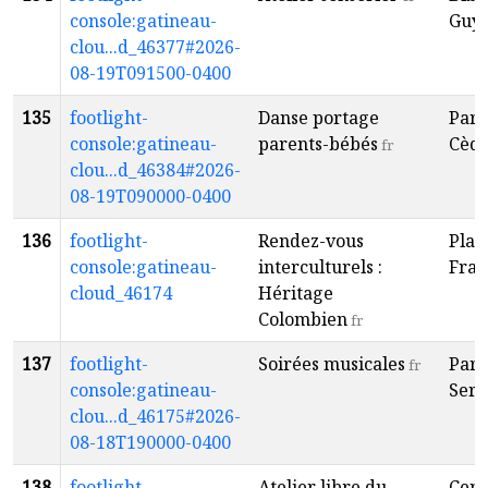
console:gatineau-
Guy
clou...d_46377#2026-
08-19T091500-0400
135
footlight-
Danse portage
Parc
console:gatineau-
parents-bébés
Cèdr
fr
clou...d_46384#2026-
08-19T090000-0400
136
footlight-
Rendez-vous
Plac
console:gatineau-
interculturels :
Fran
cloud_46174
Héritage
Colombien
fr
137
footlight-
Soirées musicales
Parc
fr
console:gatineau-
Serv
clou...d_46175#2026-
08-18T190000-0400
138
footlight-
Atelier libre du
Cent