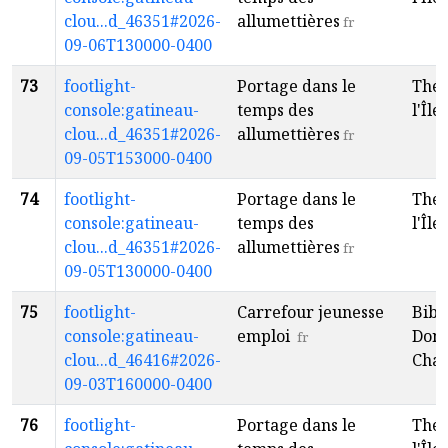
clou...d_46351#2026-
allumettières
fr
09-06T130000-0400
73
footlight-
Portage dans le
Théâ
console:gatineau-
temps des
l'Île
f
clou...d_46351#2026-
allumettières
fr
09-05T153000-0400
74
footlight-
Portage dans le
Théâ
console:gatineau-
temps des
l'Île
f
clou...d_46351#2026-
allumettières
fr
09-05T130000-0400
75
footlight-
Carrefour jeunesse
Bibl
console:gatineau-
emploi
Dona
fr
clou...d_46416#2026-
Cha
09-03T160000-0400
76
footlight-
Portage dans le
Théâ