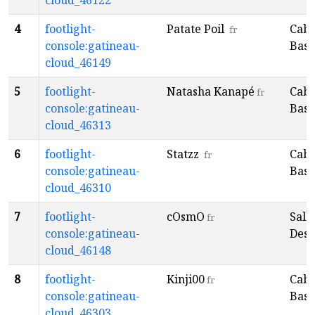
cloud_46122
4
footlight-
Patate Poil
Caba
fr
console:gatineau-
Baso
cloud_46149
5
footlight-
Natasha Kanapé
Caba
fr
console:gatineau-
Baso
cloud_46313
6
footlight-
Statzz
Caba
fr
console:gatineau-
Baso
cloud_46310
7
footlight-
cOsmO
Sall
fr
console:gatineau-
Desp
cloud_46148
8
footlight-
Kinji00
Caba
fr
console:gatineau-
Baso
cloud_46303