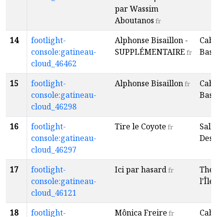
par Wassim
Aboutanos
fr
14
footlight-
Alphonse Bisaillon -
Caba
console:gatineau-
SUPPLÉMENTAIRE
Baso
fr
cloud_46462
15
footlight-
Alphonse Bisaillon
Caba
fr
console:gatineau-
Baso
cloud_46298
16
footlight-
Tire le Coyote
Sall
fr
console:gatineau-
Desp
cloud_46297
17
footlight-
Ici par hasard
Théâ
fr
console:gatineau-
l'Île
f
cloud_46121
18
footlight-
Mônica Freire
Caba
fr