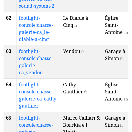
sound-system-2
62
footlight-
Le Diable à
Église
console:chasse-
Cinq
Saint-
fr
galerie-ca_le-
Antoine
en
diable-a-cinq
63
footlight-
Vendou
Garage à
fr
console:chasse-
Simon
fr
galerie-
ca_vendou
64
footlight-
Cathy
Église
console:chasse-
Gauthier
Saint-
fr
galerie-ca_cathy-
Antoine
en
gauthier
65
footlight-
Marco Calliari &
Garage à
console:chasse-
Borrkia e I
Simon
fr