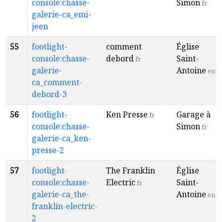
console:chasse-
Simon
fr
galerie-ca_emi-
jeen
55
footlight-
comment
Église
console:chasse-
debord
Saint-
fr
galerie-
Antoine
en
ca_comment-
debord-3
56
footlight-
Ken Presse
Garage à
fr
console:chasse-
Simon
fr
galerie-ca_ken-
presse-2
57
footlight-
The Franklin
Église
console:chasse-
Electric
Saint-
fr
galerie-ca_the-
Antoine
en
franklin-electric-
2