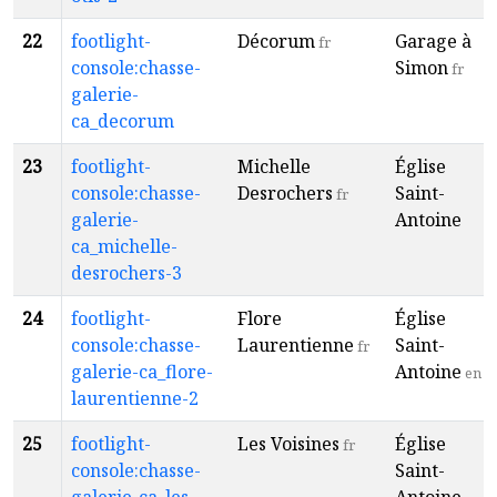
22
footlight-
Décorum
Garage à
fr
console:chasse-
Simon
fr
galerie-
ca_decorum
23
footlight-
Michelle
Église
console:chasse-
Desrochers
Saint-
fr
galerie-
Antoine
ca_michelle-
desrochers-3
24
footlight-
Flore
Église
console:chasse-
Laurentienne
Saint-
fr
galerie-ca_flore-
Antoine
en
laurentienne-2
25
footlight-
Les Voisines
Église
fr
console:chasse-
Saint-