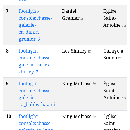
7
footlight-
Daniel
Église
console:chasse-
Grenier
Saint-
fr
galerie-
Antoine
en
ca_daniel-
grenier-3
8
footlight-
Les Shirley
Garage à
fr
console:chasse-
Simon
fr
galerie-ca_les-
shirley-2
9
footlight-
King Melrose
Église
fr
console:chasse-
Saint-
galerie-
Antoine
en
ca_bobby-bazini
10
footlight-
King Melrose
Église
fr
console:chasse-
Saint-