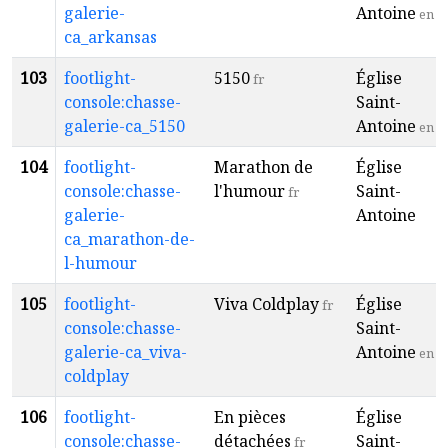
galerie-
Antoine
en
ca_arkansas
103
footlight-
5150
Église
fr
console:chasse-
Saint-
galerie-ca_5150
Antoine
en
104
footlight-
Marathon de
Église
console:chasse-
l'humour
Saint-
fr
galerie-
Antoine
ca_marathon-de-
l-humour
105
footlight-
Viva Coldplay
Église
fr
console:chasse-
Saint-
galerie-ca_viva-
Antoine
en
coldplay
106
footlight-
En pièces
Église
console:chasse-
détachées
Saint-
fr