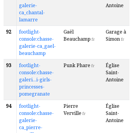
galerie-
Antoine
ca_chantal-
lamarre
92
footlight-
Gaël
Garage à
console:chasse-
Beauchamp
Simon
fr
fr
galerie-ca_gael-
beauchamp
93
footlight-
Punk Phare
Église
fr
console:chasse-
Saint-
galeri...i-girls-
Antoine
princesses-
pomegranate
94
footlight-
Pierre
Église
console:chasse-
Verville
Saint-
fr
galerie-
Antoine
ca_pierre-