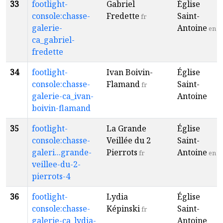
33
footlight-
Gabriel
Église
console:chasse-
Fredette
Saint-
fr
galerie-
Antoine
en
ca_gabriel-
fredette
34
footlight-
Ivan Boivin-
Église
console:chasse-
Flamand
Saint-
fr
galerie-ca_ivan-
Antoine
boivin-flamand
35
footlight-
La Grande
Église
console:chasse-
Veillée du 2
Saint-
galeri...grande-
Pierrots
Antoine
fr
en
veillee-du-2-
pierrots-4
36
footlight-
Lydia
Église
console:chasse-
Képinski
Saint-
fr
galerie-ca_lydia-
Antoine