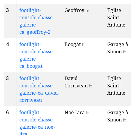
3
footlight-
Geoffroy
Église
fr
console:chasse-
Saint-
galerie-
Antoine
ca_geoffroy-2
4
footlight-
Boogát
Garage à
fr
console:chasse-
Simon
fr
galerie-
ca_boogat
5
footlight-
David
Église
console:chasse-
Corriveau
Saint-
fr
galerie-ca_david-
Antoine
corriveau
6
footlight-
Noé Lira
Garage à
fr
console:chasse-
Simon
fr
galerie-ca_noe-
lira