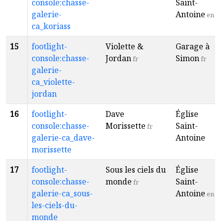
console:chasse-
Saint-
galerie-
Antoine
en
ca_koriass
15
footlight-
Violette &
Garage à
console:chasse-
Jordan
Simon
fr
fr
galerie-
ca_violette-
jordan
16
footlight-
Dave
Église
console:chasse-
Morissette
Saint-
fr
galerie-ca_dave-
Antoine
morissette
17
footlight-
Sous les ciels du
Église
console:chasse-
monde
Saint-
fr
galerie-ca_sous-
Antoine
en
les-ciels-du-
monde