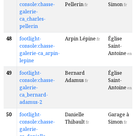
console:chasse-
Pellerin
Simon
fr
fr
galerie-
ca_charles-
pellerin
48
footlight-
Arpin Lépine
Église
fr
console:chasse-
Saint-
galerie-ca_arpin-
Antoine
en
lepine
49
footlight-
Bernard
Église
console:chasse-
Adamus
Saint-
fr
galerie-
Antoine
en
ca_bernard-
adamus-2
50
footlight-
Danielle
Garage à
console:chasse-
Thibault
Simon
fr
fr
galerie-