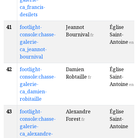
ca_francis-
desilets
41
footlight-
Jeannot
Église
console:chasse-
Bournival
Saint-
fr
galerie-
Antoine
en
ca_jeannot-
bournival
42
footlight-
Damien
Église
console:chasse-
Robtaille
Saint-
fr
galerie-
Antoine
en
ca_damien-
robitaille
43
footlight-
Alexandre
Église
console:chasse-
Forest
Saint-
fr
galerie-
Antoine
ca_alexandre-