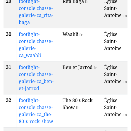
29
footlight-
Rita Baga
Église
fr
console:chasse-
Saint-
galerie-ca_rita-
Antoine
en
baga
30
footlight-
Waahli
Église
fr
console:chasse-
Saint-
galerie-
Antoine
ca_waahli
31
footlight-
Ben et Jarrod
Église
fr
console:chasse-
Saint-
galerie-ca_ben-
Antoine
en
et-jarrod
32
footlight-
The 80's Rock
Église
console:chasse-
Show
Saint-
fr
galerie-ca_the-
Antoine
en
80-s-rock-show