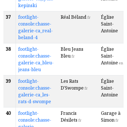
kepinski
37
footlight-
Réal Béland
Église
fr
console:chasse-
Saint-
galerie-ca_real-
Antoine
beland-4
38
footlight-
Bleu Jeans
Église
console:chasse-
Bleu
Saint-
fr
galerie-ca_bleu-
Antoine
en
jeans-bleu
39
footlight-
Les Rats
Église
console:chasse-
D'Swompe
Saint-
fr
galerie-ca_les-
Antoine
rats-d-swompe
40
footlight-
Francis
Garage à
console:chasse-
Désilets
Simon
fr
fr
galerie-