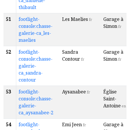
ca_danielle-
thibault
51
footlight-
Les Maelies
Garage à
fr
console:chasse-
Simon
fr
galerie-ca_les-
maelies
52
footlight-
Sandra
Garage à
console:chasse-
Contour
Simon
fr
fr
galerie-
ca_sandra-
contour
53
footlight-
Aysanabee
Église
fr
console:chasse-
Saint-
galerie-
Antoine
en
ca_aysanabee-2
54
footlight-
Emi Jeen
Garage à
fr