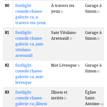
80
footlight-
À travers tes
Garage à
console:chasse-
yeux
Simon
fr
fr
galerie-ca_a-
travers-tes-yeux
81
footlight-
Sam Vitulano-
Garage à
console:chasse-
Arsenault
Simon
fr
fr
galerie-ca_sam-
vitulano-
arsenault
82
footlight-
Mat Lévesque
Garage à
fr
console:chasse-
Simon
fr
galerie-ca_mat-
levesque
83
footlight-
Illness et
Église
console:chasse-
invités
Saint-
fr
galerie-ca_illness
Antoine
en