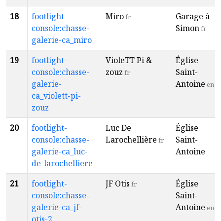
18
footlight-
Miro
Garage à
fr
console:chasse-
Simon
fr
galerie-ca_miro
19
footlight-
VioleTT Pi &
Église
console:chasse-
zouz
Saint-
fr
galerie-
Antoine
en
ca_violett-pi-
zouz
20
footlight-
Luc De
Église
console:chasse-
Larochellière
Saint-
fr
galerie-ca_luc-
Antoine
de-larochelliere
21
footlight-
JF Otis
Église
fr
console:chasse-
Saint-
galerie-ca_jf-
Antoine
en
otis-2