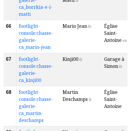
galerie-
Matti
fr
ca_borrkia-e-i-
matti
66
footlight-
Mario Jean
Église
fr
console:chasse-
Saint-
galerie-
Antoine
en
ca_mario-jean
67
footlight-
Kinji00
Garage à
fr
console:chasse-
Simon
fr
galerie-
ca_kinji00
68
footlight-
Martin
Église
console:chasse-
Deschamps
Saint-
fr
galerie-
Antoine
ca_martin-
deschamps