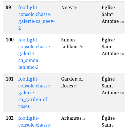
99
footlight-
Neev
Église
fr
console:chasse-
Saint-
galerie-ca_neev-
Antoine
en
2
100
footlight-
Simon
Église
console:chasse-
Leblanc
Saint-
fr
galerie-
Antoine
en
ca_simon-
leblanc-2
101
footlight-
Garden of
Église
console:chasse-
Roses
Saint-
fr
galerie-
Antoine
en
ca_garden-of-
roses
102
footlight-
Arkansas
Église
fr
console:chasse-
Saint-