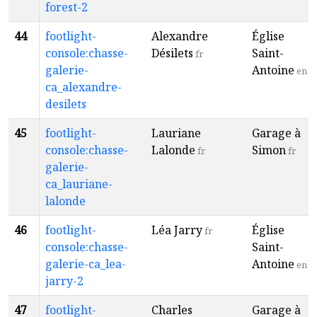
forest-2
44
footlight-
Alexandre
Église
console:chasse-
Désilets
Saint-
fr
galerie-
Antoine
en
ca_alexandre-
desilets
45
footlight-
Lauriane
Garage à
console:chasse-
Lalonde
Simon
fr
fr
galerie-
ca_lauriane-
lalonde
46
footlight-
Léa Jarry
Église
fr
console:chasse-
Saint-
galerie-ca_lea-
Antoine
en
jarry-2
47
footlight-
Charles
Garage à