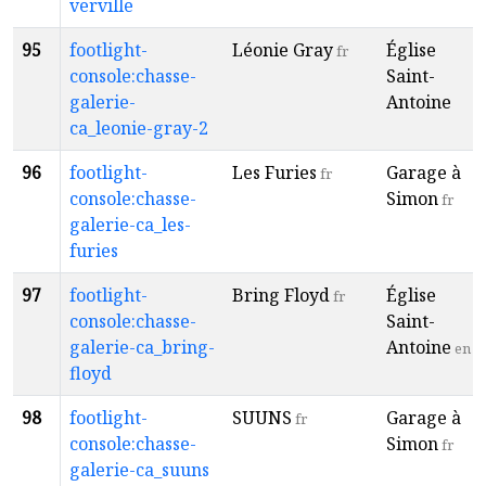
verville
95
footlight-
Léonie Gray
Église
fr
console:chasse-
Saint-
galerie-
Antoine
ca_leonie-gray-2
96
footlight-
Les Furies
Garage à
fr
console:chasse-
Simon
fr
galerie-ca_les-
furies
97
footlight-
Bring Floyd
Église
fr
console:chasse-
Saint-
galerie-ca_bring-
Antoine
en
floyd
98
footlight-
SUUNS
Garage à
fr
console:chasse-
Simon
fr
galerie-ca_suuns