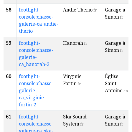
58
footlight-
Andie Therio
Garage à
fr
console:chasse-
Simon
fr
galerie-ca_andie-
therio
59
footlight-
Hanorah
Garage à
fr
console:chasse-
Simon
fr
galerie-
ca_hanorah-2
60
footlight-
Virginie
Église
console:chasse-
Fortin
Saint-
fr
galerie-
Antoine
en
ca_virginie-
fortin-2
61
footlight-
Ska Sound
Garage à
console:chasse-
System
Simon
fr
fr
galerie-ca_ska-