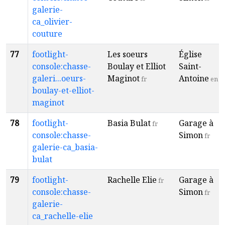
galerie-
ca_olivier-
couture
77
footlight-
Les soeurs
Église
console:chasse-
Boulay et Elliot
Saint-
galeri...oeurs-
Maginot
Antoine
fr
en
boulay-et-elliot-
maginot
78
footlight-
Basia Bulat
Garage à
fr
console:chasse-
Simon
fr
galerie-ca_basia-
bulat
79
footlight-
Rachelle Elie
Garage à
fr
console:chasse-
Simon
fr
galerie-
ca_rachelle-elie