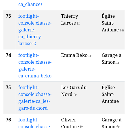
ca_chances
73
footlight-
Thierry
Église
console:chasse-
Larose
Saint-
fr
galerie-
Antoine
en
ca_thierry-
larose-2
74
footlight-
Emma Beko
Garage à
fr
console:chasse-
Simon
fr
galerie-
ca_emma-beko
75
footlight-
Les Gars du
Église
console:chasse-
Nord
Saint-
fr
galerie-ca_les-
Antoine
gars-du-nord
76
footlight-
Olivier
Garage à
console:chasse-
Couture
Simon
fr
fr