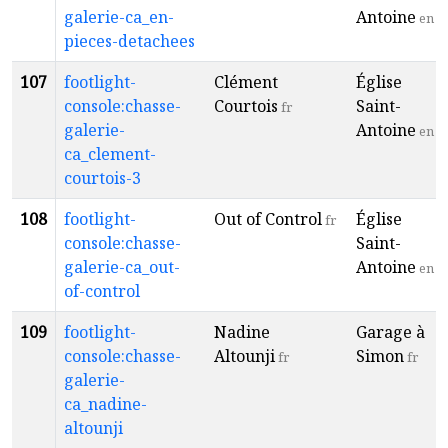
galerie-ca_en-
Antoine
en
pieces-detachees
107
footlight-
Clément
Église
console:chasse-
Courtois
Saint-
fr
galerie-
Antoine
en
ca_clement-
courtois-3
108
footlight-
Out of Control
Église
fr
console:chasse-
Saint-
galerie-ca_out-
Antoine
en
of-control
109
footlight-
Nadine
Garage à
console:chasse-
Altounji
Simon
fr
fr
galerie-
ca_nadine-
altounji