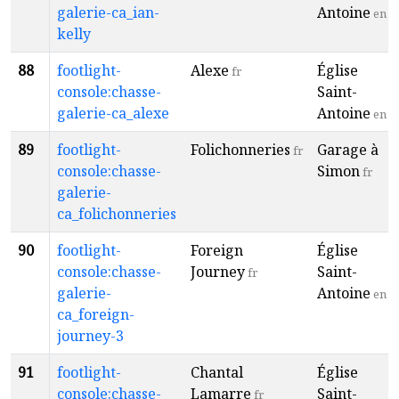
galerie-ca_ian-
Antoine
en
kelly
88
footlight-
Alexe
Église
fr
console:chasse-
Saint-
galerie-ca_alexe
Antoine
en
89
footlight-
Folichonneries
Garage à
fr
console:chasse-
Simon
fr
galerie-
ca_folichonneries
90
footlight-
Foreign
Église
console:chasse-
Journey
Saint-
fr
galerie-
Antoine
en
ca_foreign-
journey-3
91
footlight-
Chantal
Église
console:chasse-
Lamarre
Saint-
fr