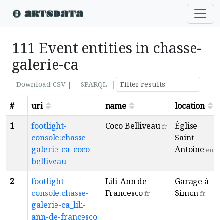
111 Event entities in chasse-
galerie-ca
|
Download CSV |
SPARQL
#
uri
name
location
1
footlight-
Coco Belliveau
Église
fr
console:chasse-
Saint-
galerie-ca_coco-
Antoine
en
belliveau
2
footlight-
Lili-Ann de
Garage à
console:chasse-
Francesco
Simon
fr
fr
galerie-ca_lili-
ann-de-francesco