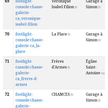
69
footlight-
Véronique
Garage à
console:chasse-
Isabel Filion
Simon
fr
fr
galerie-
ca_veronique-
isabel-filion
70
footlight-
La Place
Garage à
fr
console:chasse-
Simon
fr
galerie-ca_la-
place
71
footlight-
Frères
Église
console:chasse-
d'Armes
Saint-
fr
galerie-
Antoine
en
ca_freres-d-
armes
72
footlight-
CHANCES
Garage à
fr
console:chasse-
Simon
fr
galerie-