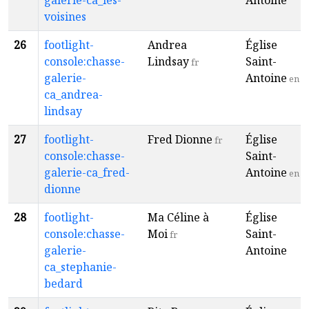
galerie-ca_les-
Antoine
voisines
26
footlight-
Andrea
Église
console:chasse-
Lindsay
Saint-
fr
galerie-
Antoine
en
ca_andrea-
lindsay
27
footlight-
Fred Dionne
Église
fr
console:chasse-
Saint-
galerie-ca_fred-
Antoine
en
dionne
28
footlight-
Ma Céline à
Église
console:chasse-
Moi
Saint-
fr
galerie-
Antoine
ca_stephanie-
bedard