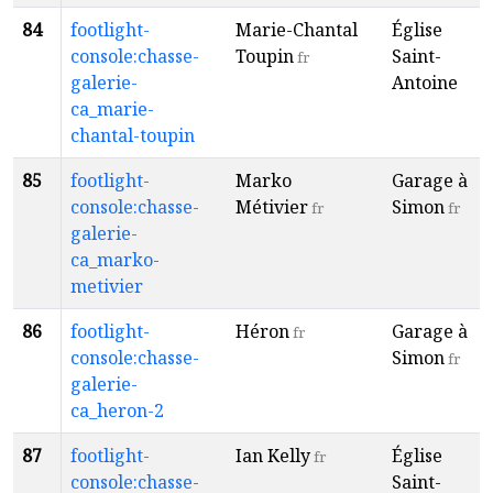
84
footlight-
Marie-Chantal
Église
console:chasse-
Toupin
Saint-
fr
galerie-
Antoine
ca_marie-
chantal-toupin
85
footlight-
Marko
Garage à
console:chasse-
Métivier
Simon
fr
fr
galerie-
ca_marko-
metivier
86
footlight-
Héron
Garage à
fr
console:chasse-
Simon
fr
galerie-
ca_heron-2
87
footlight-
Ian Kelly
Église
fr
console:chasse-
Saint-