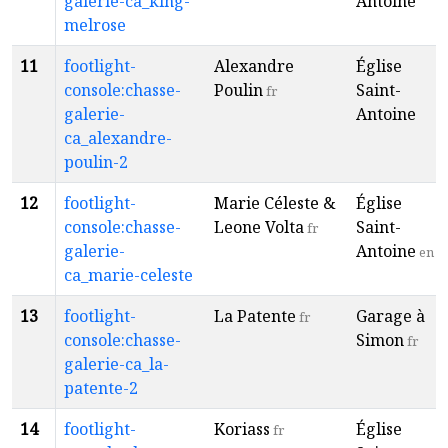
galerie-ca_king-
Antoine
melrose
11
footlight-
Alexandre
Église
console:chasse-
Poulin
Saint-
fr
galerie-
Antoine
ca_alexandre-
poulin-2
12
footlight-
Marie Céleste &
Église
console:chasse-
Leone Volta
Saint-
fr
galerie-
Antoine
en
ca_marie-celeste
13
footlight-
La Patente
Garage à
fr
console:chasse-
Simon
fr
galerie-ca_la-
patente-2
14
footlight-
Koriass
Église
fr