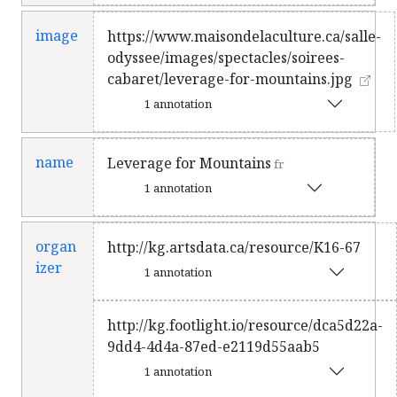
ainsi qu’ils ont été découverts par
image
Marc Friedenberg, manager du
https://www.maisondelaculture.ca/salle-
groupe de Los Angeles, Jamestown
odyssee/images/spectacles/soirees-
Revival. Quand il s’agit de LFM et de
cabaret/leverage-for-mountains.jpg
leur approche minimaliste de la
1 annotation
musique, moins c’est plus. Ils
combinent des harmonies
name
saisissantes avec des paroles
Leverage for Mountains
fr
puissantes pour conquérir le public
1 annotation
et leur en faire vouloir encore plus. *
Spectacle présenté au foyer de la
organ
http://kg.artsdata.ca/resource/K16-67
salle Odyssée / Admission générale /
izer
Formule debout / Bar en fonction /
1 annotation
Places limitées
fr
http://kg.footlight.io/resource/dca5d22a-
9dd4-4d4a-87ed-e2119d55aab5
1 annotation