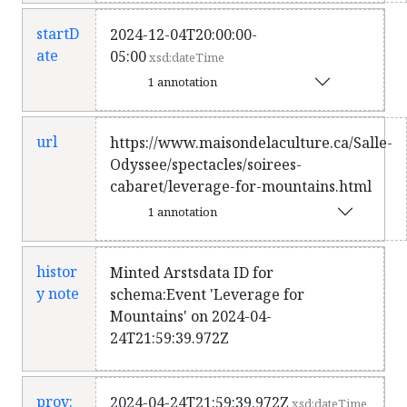
startD
2024-12-04T20:00:00-
ate
05:00
xsd:dateTime
1 annotation
url
https://www.maisondelaculture.ca/Salle-
Odyssee/spectacles/soirees-
cabaret/leverage-for-mountains.html
1 annotation
histor
Minted Arstsdata ID for
y note
schema:Event 'Leverage for
Mountains' on 2024-04-
24T21:59:39.972Z
prov:
2024-04-24T21:59:39.972Z
xsd:dateTime