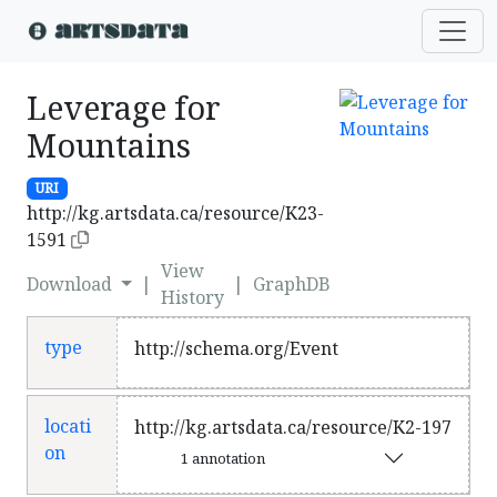
Leverage for
Mountains
URI
http://kg.artsdata.ca/resource/K23-
1591
View
Download
|
|
GraphDB
History
type
http://schema.org/Event
locati
http://kg.artsdata.ca/resource/K2-197
on
1 annotation