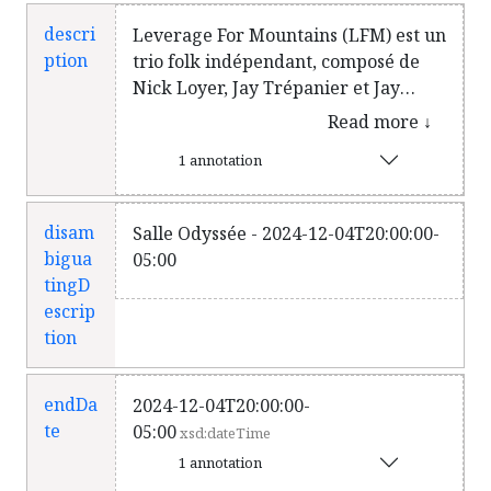
descri
Leverage For Mountains (LFM) est un
ption
trio folk indépendant, composé de
Nick Loyer, Jay Trépanier et Jay
Flynn. L’acoustique riche et les
Read more ↓
harmonies vocales puissantes du
1 annotation
groupe gatinois sont la clé de sa
rapide montée en popularité. En
2022, le trio lance son deuxième
disam
Salle Odyssée - 2024-12-04T20:00:00-
album, Love Out of the Dark, lors
bigua
05:00
d'un spectacle à guichets fermés à la
tingD
Salle Jean-Desprèz de Gatineau. Ils
escrip
ont été le premier groupe émergent
tion
à remplir la salle en quelques
minutes ! LFM a également
interprété des extraits de leurs
endDa
2024-12-04T20:00:00-
chansons sur leurs réseaux sociaux
te
05:00
xsd:dateTime
pour se promouvoir en dehors de la
1 annotation
scène des salles de spectacle. C’est